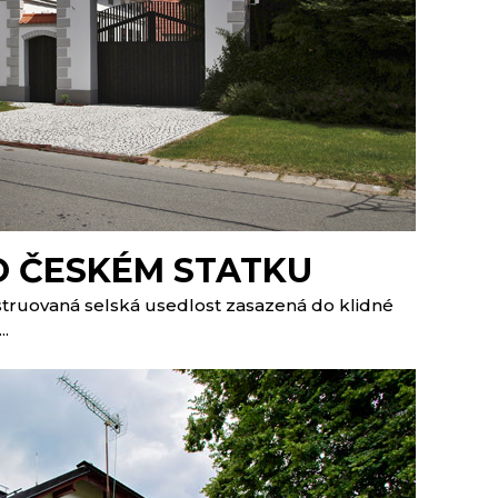
O ČESKÉM STATKU
truovaná selská usedlost zasazená do klidné
..