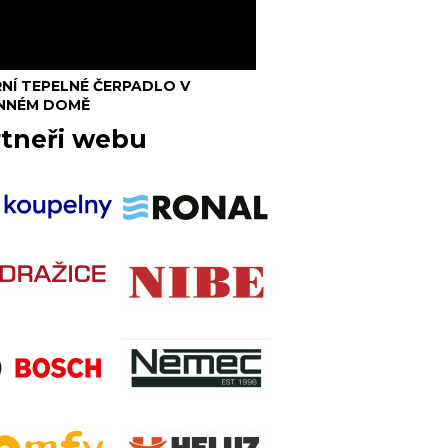
ŘNÍ TEPELNÉ ČERPADLO V
NNÉM DOMĚ
rtneři webu