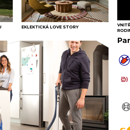
VNIT
U
EKLEKTICKÁ LOVE STORY
RODI
Pa