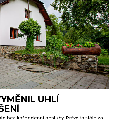
YMĚNIL UHLÍ
ŠENÍ
plo bez každodenní obsluhy. Právě to stálo za