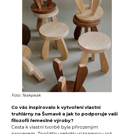
Foto: Teakpeak
Co vás inspirovalo k vytvoření vlastní
truhlárny na Šumavě a jak to podporuje vaši
filozofii řemeslné výroby?
Cesta k vlastní tvorbě byla přirozeným
procesem. Zpočátku sehrály významnou roli