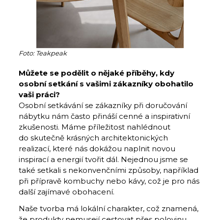
Foto: Teakpeak
Můžete se podělit o nějaké příběhy, kdy
osobní setkání s vašimi zákazníky obohatilo
vaši práci?
Osobní setkávání se zákazníky při doručování
nábytku nám často přináší cenné a inspirativní
zkušenosti. Máme příležitost nahlédnout
do skutečně krásných architektonických
realizací, které nás dokážou naplnit novou
inspirací a energií tvořit dál. Nejednou jsme se
také setkali s nekonvenčními způsoby, například
při přípravě kombuchy nebo kávy, což je pro nás
další zajímavé obohacení.
Naše tvorba má lokální charakter, což znamená,
že produkty nemusejí cestovat přes polovinu