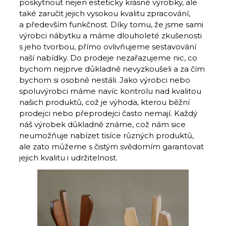
poskytnout nejen esteticky krásné výrobky, ale
také zaručit jejich vysokou kvalitu zpracování,
a především funkčnost. Díky tomu, že jsme sami
výrobci nábytku a máme dlouholeté zkušenosti
s jeho tvorbou, přímo ovlivňujeme sestavování
naší nabídky. Do prodeje nezařazujeme nic, co
bychom nejprve důkladně nevyzkoušeli a za čím
bychom si osobně nestáli. Jako výrobci nebo
spoluvýrobci máme navíc kontrolu nad kvalitou
našich produktů, což je výhoda, kterou běžní
prodejci nebo přeprodejci často nemají. Každý
náš výrobek důkladně známe, což nám sice
neumožňuje nabízet tisíce různých produktů,
ale zato můžeme s čistým svědomím garantovat
jejich kvalitu i udržitelnost.