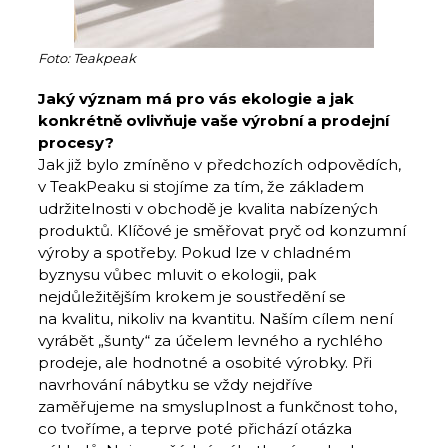
Foto: Teakpeak
Jaký význam má pro vás ekologie a jak
konkrétně ovlivňuje vaše výrobní a prodejní
procesy?
Jak již bylo zmíněno v předchozích odpovědích,
v TeakPeaku si stojíme za tím, že základem
udržitelnosti v obchodě je kvalita nabízených
produktů. Klíčové je směřovat pryč od konzumní
výroby a spotřeby. Pokud lze v chladném
byznysu vůbec mluvit o ekologii, pak
nejdůležitějším krokem je soustředění se
na kvalitu, nikoliv na kvantitu. Naším cílem není
vyrábět „šunty“ za účelem levného a rychlého
prodeje, ale hodnotné a osobité výrobky. Při
navrhování nábytku se vždy nejdříve
zaměřujeme na smysluplnost a funkčnost toho,
co tvoříme, a teprve poté přichází otázka