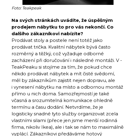
Foto: Teakpeak
Na svých stránkách uvádíte, že úspěšným
prodejem nábytku to pro vás nekončí. Co
dalšího zákazníkovi nabízíte?
Prodávat stoly a postele není totéž jako
prodávat trička. Kvalitní nábytek bývá často
rozměrný a těžký, což vyžaduje odborné
zacházení při doručování i následné montáži. V ­
TeakPeaku si stojíme za tím, že pokud chce
někdo prodávat nábytek a mít čisté svědomí,
měl by zákazníkům zajistit nejen dopravu, ale
i vynesení nábytku na místo a odbornou montáž
přímo u nich doma. Samozřejmostí je také
včasná a srozumitelná komunikace ohledně
termínu a času dodání. Netvrdíme, že je
logisticky snadné tyto služby organizovat zcela
vlastními silami (přece jen jsme menší rodinná
firma, nikoliv Ikea), ale i tak se nám to maximálně
vyplácí. Zákazníkovi předáváme hotový