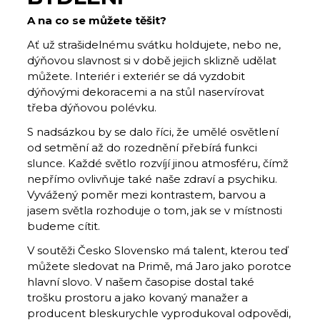
A na co se můžete těšit?
Ať už strašidelnému svátku holdujete, nebo ne,
dýňovou slavnost si v době jejich sklizně udělat
můžete. Interiér i exteriér se dá vyzdobit
dýňovými dekoracemi a na stůl naservírovat
třeba dýňovou polévku.
S nadsázkou by se dalo říci, že umělé osvětlení
od setmění až do rozednění přebírá funkci
slunce. Každé světlo rozvíjí jinou atmosféru, čímž
nepřímo ovlivňuje také naše zdraví a psychiku.
Vyvážený poměr mezi kontrastem, barvou a
jasem světla rozhoduje o tom, jak se v místnosti
budeme cítit.
V soutěži Česko Slovensko má talent, kterou teď
můžete sledovat na Primě, má Jaro jako porotce
hlavní slovo. V našem časopise dostal také
trošku prostoru a jako kovaný manažer a
producent bleskurychle vyprodukoval odpovědi,