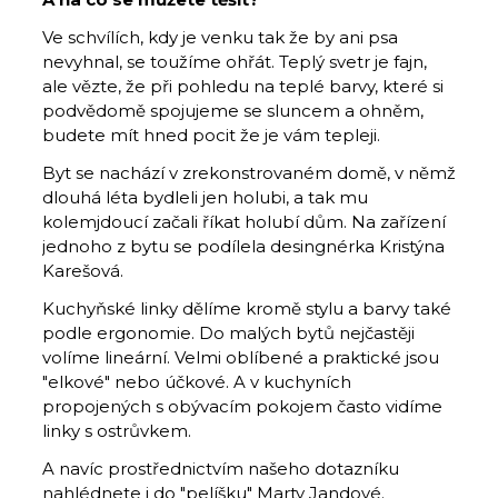
Ve schvílích, kdy je venku tak že by ani psa
nevyhnal, se toužíme ohřát. Teplý svetr je fajn,
ale vězte, že při pohledu na teplé barvy, které si
podvědomě spojujeme se sluncem a ohněm,
budete mít hned pocit že je vám tepleji.
Byt se nachází v zrekonstrovaném domě, v němž
dlouhá léta bydleli jen holubi, a tak mu
kolemjdoucí začali říkat holubí dům. Na zařízení
jednoho z bytu se podílela desingnérka Kristýna
Karešová.
Kuchyňské linky dělíme kromě stylu a barvy také
podle ergonomie. Do malých bytů nejčastěji
volíme lineární. Velmi oblíbené a praktické jsou
"elkové" nebo účkové. A v kuchyních
propojených s obývacím pokojem často vidíme
linky s ostrůvkem.
A navíc prostřednictvím našeho dotazníku
nahlédnete i do "pelíšku" Marty Jandové.