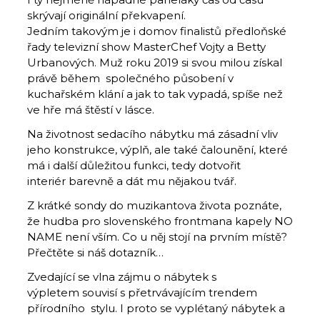
skrývají originální překvapení.
Jedním takovým je i domov finalistů předloňské
řady televizní show MasterChef Vojty a Betty
Urbanových. Muž roku 2019 si svou milou získal
právě během společného působení v
kuchařském klání a jak to tak vypadá, spíše než
ve hře má štěstí v lásce.
Na životnost sedacího nábytku má zásadní vliv
jeho konstrukce, výplň, ale také čalounění, které
má i další důležitou funkci, tedy dotvořit
interiér barevně a dát mu nějakou tvář.
Z krátké sondy do muzikantova života poznáte,
že hudba pro slovenského frontmana kapely NO
NAME není vším. Co u něj stojí na prvním místě?
Přečtěte si náš dotazník…
Zvedající se vlna zájmu o nábytek s
výpletem souvisí s přetrvávajícím trendem
přírodního stylu. I proto se vyplétaný nábytek a