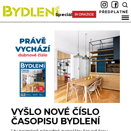
PŘEDPLATNÉ
Speciál
VYŠLO NOVÉ ČÍSLO
ČASOPISU BYDLENÍ
I ty nejméně nápadné paneláky čas od času