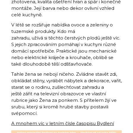
zhotovena, kvalita ošetření hran a spár i konečné
montáže. Její barva nebo dekor ovlivní vzhled
celé kuchyně.
V létě se rozšiřuje nabídka ovoce a zeleniny o
tuzemské produkty. Kdo má
zahradu, užívá si těchto čerstvých plodů ještě víc.
S jejich zpracováním pomáhají v kuchyni různé
domácí spotřebiče. Praktické jsou mechanické
nebo elektrické kráječe a krouhače, oblibě se
také dlouhodobě těší odšťavňovače.
Tahle žena se nebojí ničeho. Zvládne stavět zdi,
obkládat stěny, vyrábět nábytek a dekorace, vařit,
starat se o rodinu, zušlechťovat zahradu a
ještě zářit na televizní obrazovce ve vlastní
rubrice jako Žena za ponkem. S přítelem žijí ve
srubu, který si kromě hrubé stavby postavili
svépomocí.
A mnohem víc v letním čísle časopisu Bydlení