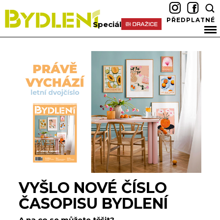
PŘEDPLATNÉ
Speciál
VYŠLO NOVÉ ČÍSLO
ČASOPISU BYDLENÍ
A na co se můžete těšit?