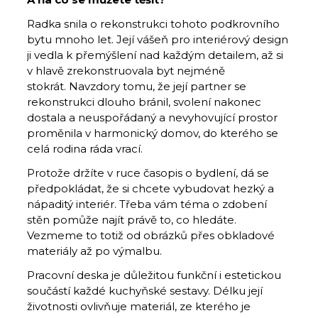
Radka snila o rekonstrukci tohoto podkrovního
bytu mnoho let. Její vášeň pro interiérový design
ji vedla k přemýšlení nad každým detailem, až si
v hlavě zrekonstruovala byt nejméně
stokrát. Navzdory tomu, že její partner se
rekonstrukci dlouho bránil, svolení nakonec
dostala a neuspořádaný a nevyhovující prostor
proměnila v harmonický domov, do kterého se
celá rodina ráda vrací.
Protože držíte v ruce časopis o bydlení, dá se
předpokládat, že si chcete vybudovat hezký a
nápaditý interiér. Třeba vám téma o zdobení
stěn pomůže najít právě to, co hledáte.
Vezmeme to totiž od obrázků přes obkladové
materiály až po výmalbu.
Pracovní deska je důležitou funkční i estetickou
součástí každé kuchyňské sestavy. Délku její
životnosti ovlivňuje materiál, ze kterého je