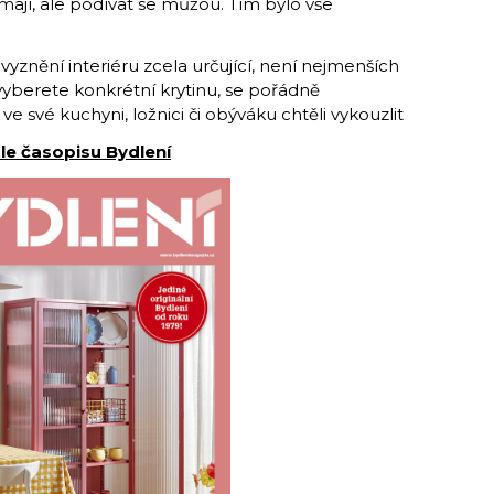
emají, ale podívat se můžou. Tím bylo vše
vyznění interiéru zcela určující, není nejmenších
vyberete konkrétní krytinu, se pořádně
e své kuchyni, ložnici či obýváku chtěli vykouzlit
le časopisu Bydlení