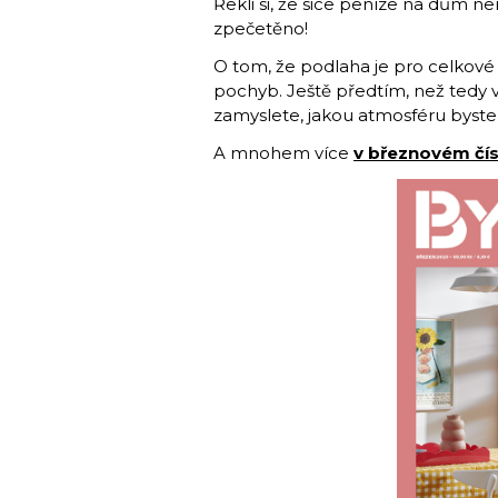
Řekli si, že sice peníze na dům n
zpečetěno!
O tom, že podlaha je pro celkové 
pochyb. Ještě předtím, než tedy 
zamyslete, jakou atmosféru byste v
A mnohem více
v březnovém čís