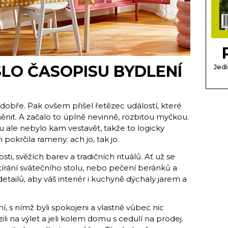
SLO ČASOPISU BYDLENÍ
Jedi
l dobře. Pak ovšem přišel řetězec událostí, které
měnit. A začalo to úplně nevinně, rozbitou myčkou.
u ale nebylo kam vestavět, takže to logicky
pokrčila rameny: ach jo, tak jo.
ti, svěžích barev a tradičních rituálů. Ať už se
írání svátečního stolu, nebo pečení beránků a
tailů, aby váš interiér i kuchyně dýchaly jarem a
 s nímž byli spokojeni a vlastně vůbec nic
zili na výlet a jeli kolem domu s cedulí na prodej.