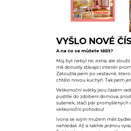
VYŠLO NOVÉ ČÍ
A na co se můžete těšit?
Můj byt nebyl nic extra, ale slouži
mě donutily stávající interiér pro
Zatoužila jsem po vestavné, ktero
chtělo novou kuchyň. Tak jsem jen 
Velikonoční svátky jsou časem rados
pustíte do zdobení domova, prost
sušenek, stačí pár promyšlených de
velikonoční pohodou!
Ivona se svým mužem měli bydlení,
nehledali. Až si takhle jednou vyra