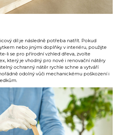
olicový díl je následně potřeba natřít. Pokud
ytkem nebo jinými doplňky v interiéru, použijte
e-li se pro přírodní vzhled dřeva, zvolte
ex, který je vhodný pro nové i renovační nátěry
itelný ochranný nátěr rychle schne a vytváří
mořádně odolný vůči mechanickému poškození i
ředkům.