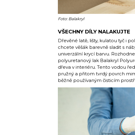
Foto: Balakryl
VŠECHNY DÍLY NALAKUJTE
Dřevěné latě, lišty, kulatou tyč i p
chcete věšák barevně sladit s náb
univerzální krycí barvu. Rozhodnet
polyuretanový lak Balakryl Polyur
dřeva v interiéru. Tento vodou řed
pružný a přitom tvrdý povrch mi
běžně používaným čisticím prost