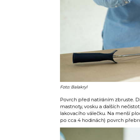
Foto: Balakryl
Povrch před natíráním zbruste. D
mastnoty, vosku a dalších nečist
lakovacího válečku. Na menší ploc
po cca 4 hodinách) povrch přebrust