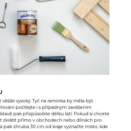
U
ít věšák vysoký. Tyč na ramínka by měla být
měřování počítejte i s případným zavěšením
stavě pak přizpůsobte délku latí. Pokud si chcete
at zkrátit přímo v obchodech nebo dílnách pro
h si pak zhruba 30 cm od kraje vyznačte místo, kde