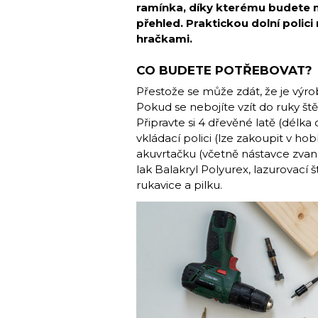
ramínka, díky kterému budete m
přehled. Praktickou dolní polic
hračkami.
CO BUDETE POTŘEBOVAT?
Přestože se může zdát, že je výro
Pokud se nebojíte vzít do ruky ště
Připravte si 4 dřevěné latě (délka 
vkládací polici (lze zakoupit v 
akuvrtačku (včetně nástavce zvan
lak Balakryl Polyurex, lazurovací š
rukavice a pilku.