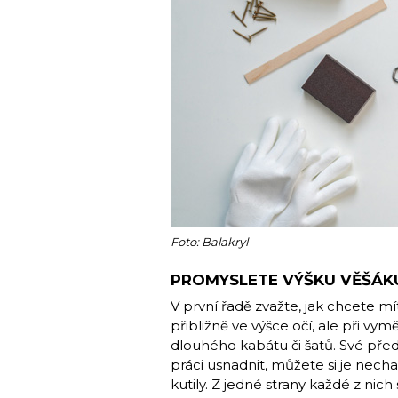
Foto: Balakryl
PROMYSLETE VÝŠKU VĚŠÁK
V první řadě zvažte, jak chcete m
přibližně ve výšce očí, ale při vy
dlouhého kabátu či šatů. Své před
práci usnadnit, můžete si je nech
kutily. Z jedné strany každé z nic