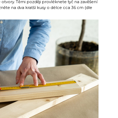
otvory. Těmi později provléknete tyč na zavěšení
zněte na dva kratší kusy o délce cca 36 cm (dle