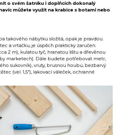
ít o svém šatníku i doplňcích dokonalý
i navíc můžete využít na krabice s botami nebo
ba takového nábytku složitá, opak je pravdou.
tec a vrtačku, je úspěch prakticky zaručen.
cca 2 m), kulatou tyč, hranatou lištu a dřevěnou
hobby marketech). Dále budete potřebovat metr,
ého sukovník), vruty, brusnou houbu, bezbarvý
tětec (vel. 1,5″), lakovací váleček, ochranné