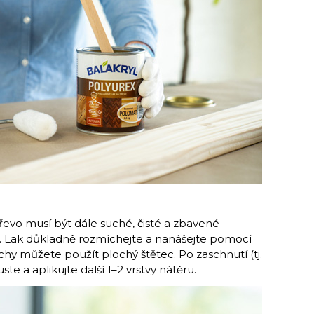
řevo musí být dále suché, čisté a zbavené
ot. Lak důkladně rozmíchejte a nanášejte pomocí
hy můžete použít plochý štětec. Po zaschnutí (tj.
e a aplikujte další 1–2 vrstvy nátěru.