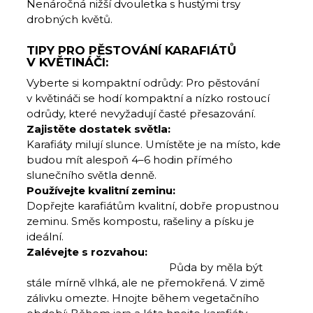
Nenáročná nižší dvouletka s hustými trsy
drobných květů.
TIPY PRO PĚSTOVÁNÍ KARAFIÁTŮ
V KVĚTINÁČI:
Vyberte si kompaktní odrůdy: Pro pěstování
v květináči se hodí kompaktní a nízko rostoucí
odrůdy, které nevyžadují časté přesazování.
Zajistěte dostatek světla:
Karafiáty milují slunce. Umístěte je na místo, kde
budou mít alespoň 4–6 hodin přímého
slunečního světla denně.
Používejte kvalitní zeminu:
Dopřejte karafiátům kvalitní, dobře propustnou
zeminu. Směs kompostu, rašeliny a písku je
ideální.
Zalévejte s rozvahou:
Půda by měla být
stále mírně vlhká, ale ne přemokřená. V zimě
zálivku omezte. Hnojte během vegetačního