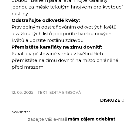
období: Během jara a léta hnojte karafiáty
jednou za měsíc tekutým hnojivem pro kvetoucí
rostliny.
Odstraňujte odkvetlé květy:
Pravidelným odstraňováním odkvetlých květů
a zažloutlých listů podpoříte tvorbu nových
květů a udržíte rostlinu zdravou.
Přemístěte karafiáty na zimu dovnitř:
Karafiáty pěstované venku v květináčích
přemístěte na zimu dovnitř na místo chráněné
před mrazem.
12. 05. 2025
TEXT:
EDITA ERBSOVÁ
DISKUZE
0
Newsletter