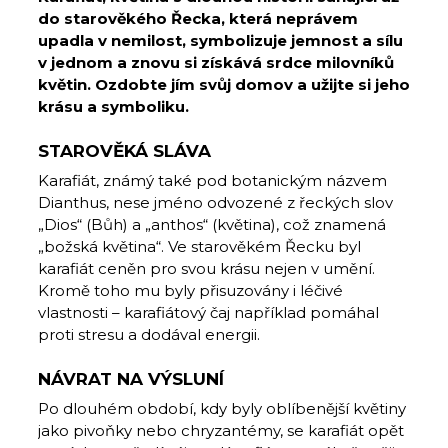
do starověkého Řecka, která neprávem
upadla v nemilost, symbolizuje jemnost a sílu
v jednom a znovu si získává srdce milovníků
květin. Ozdobte jím svůj domov a užijte si jeho
krásu a symboliku.
STAROVĚKÁ SLÁVA
Karafiát, známý také pod botanickým názvem
Dianthus, nese jméno odvozené z řeckých slov
„Dios“ (Bůh) a „anthos“ (květina), což znamená
„božská květina“. Ve starověkém Řecku byl
karafiát ceněn pro svou krásu nejen v umění.
Kromě toho mu byly přisuzovány i léčivé
vlastnosti – karafiátový čaj například pomáhal
proti stresu a dodával energii.
NÁVRAT NA VÝSLUNÍ
Po dlouhém období, kdy byly oblíbenější květiny
jako pivoňky nebo chryzantémy, se karafiát opět