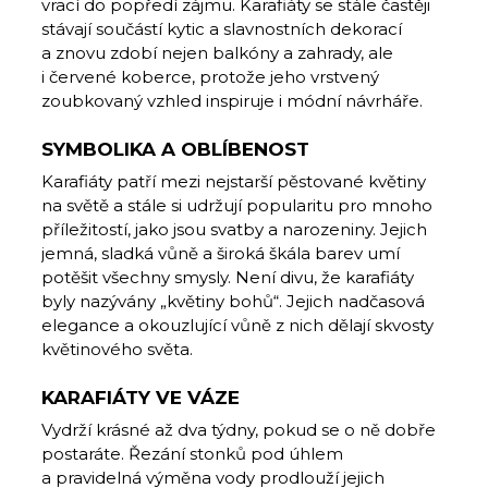
vrací do popředí zájmu. Karafiáty se stále častěji
stávají součástí kytic a slavnostních dekorací
a znovu zdobí nejen balkóny a zahrady, ale
i červené koberce, protože jeho vrstvený
zoubkovaný vzhled inspiruje i módní návrháře.
SYMBOLIKA A OBLÍBENOST
Karafiáty patří mezi nejstarší pěstované květiny
na světě a stále si udržují popularitu pro mnoho
příležitostí, jako jsou svatby a narozeniny. Jejich
jemná, sladká vůně a široká škála barev umí
potěšit všechny smysly. Není divu, že karafiáty
byly nazývány „květiny bohů“. Jejich nadčasová
elegance a okouzlující vůně z nich dělají skvosty
květinového světa.
KARAFIÁTY VE VÁZE
Vydrží krásné až dva týdny, pokud se o ně dobře
postaráte. Řezání stonků pod úhlem
a pravidelná výměna vody prodlouží jejich