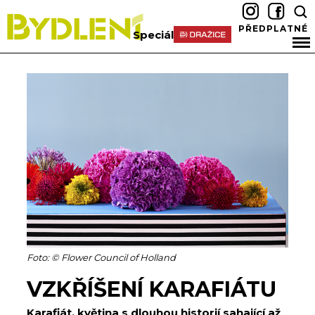
PŘEDPLATNÉ
Speciál
Foto: © Flower Council of Holland
VZKŘÍŠENÍ KARAFIÁTU
Karafiát, květina s dlouhou historií sahající až