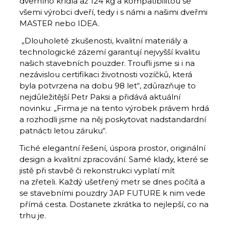
dveřního křídla až 124 kg a kompatibilitou se
všemi výrobci dveří, tedy i s námi a našimi dveřmi
MASTER nebo IDEA.
„Dlouholeté zkušenosti, kvalitní materiály a
technologické zázemí garantují nejvyšší kvalitu
našich stavebních pouzder. Troufli jsme si i na
nezávislou certifikaci životnosti vozíčků, která
byla potvrzena na dobu 98 let“, zdůrazňuje to
nejdůležitější Petr Paksi a přidává aktuální
novinku: „Firma je na tento výrobek právem hrdá
a rozhodli jsme na něj poskytovat nadstandardní
patnácti letou záruku“.
Tiché elegantní řešení, úspora prostor, originální
design a kvalitní zpracování. Samé klady, které se
jistě při stavbě či rekonstrukci vyplatí mít
na zřeteli. Každý ušetřený metr se dnes počítá a
se stavebními pouzdry JAP FUTURE k nim vede
přímá cesta. Dostanete zkrátka to nejlepší, co na
trhu je.