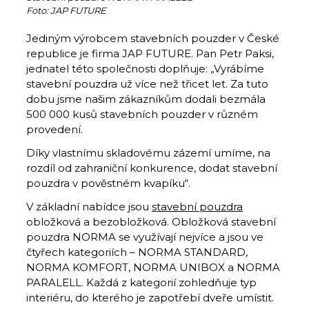
Foto: JAP FUTURE
Jediným výrobcem stavebních pouzder v České
republice je firma JAP FUTURE. Pan Petr Paksi,
jednatel této společnosti doplňuje: „Vyrábíme
stavební pouzdra už více než třicet let. Za tuto
dobu jsme našim zákazníkům dodali bezmála
500 000 kusů stavebních pouzder v různém
provedení.
Díky vlastnímu skladovému zázemí umíme, na
rozdíl od zahraniční konkurence, dodat stavební
pouzdra v pověstném kvapíku“.
V základní nabídce jsou
stavební pouzdra
obložková a bezobložková. Obložková stavební
pouzdra NORMA se využívají nejvíce a jsou ve
čtyřech kategoriích – NORMA STANDARD,
NORMA KOMFORT, NORMA UNIBOX a NORMA
PARALELL. Každá z kategorií zohledňuje typ
interiéru, do kterého je zapotřebí dveře umístit.