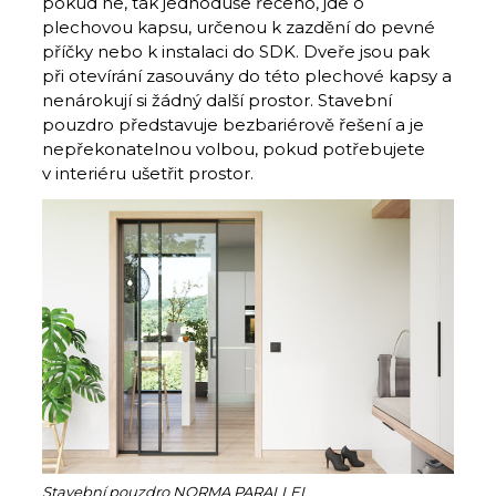
pokud ne, tak jednoduše řečeno, jde o
plechovou kapsu, určenou k zazdění do pevné
příčky nebo k instalaci do SDK. Dveře jsou pak
při otevírání zasouvány do této plechové kapsy a
nenárokují si žádný další prostor. Stavební
pouzdro představuje bezbariérově řešení a je
nepřekonatelnou volbou, pokud potřebujete
v interiéru ušetřit prostor.
Stavební pouzdro NORMA PARALLEL