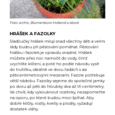
Foto: archiv, Blumenbüro Holland a istock
HRÁŠEK A FAZOLKY
Slaďoučký hrášek milují snad všechny děti a velmi
rády budou při pěstování pomáhat. Pěstování
hrášku i fazolek je opravdu snadné. Hrášek
můžete přes noc namočit do vody, čímž
urychlíte klíčení, a poté ho podle návodu vysít
do truhlíku, ideálně ve dvou řadách s asi
pěticentimetrovými mezerami. Fazole potřebuje
větší nádobu. Fazolky sejeme do společné jamky
po dvou až pěti do hloubky dva až tři centimetry.
Ve chvíli, kdy vykouknout rostlinky, nezapomeňte
na oporu, po které budou moci šplhat. Aby
dobře klíčily, rostly, kvetly a plodily, vyžadují
dostatek vláhy.