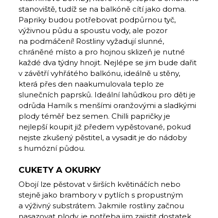
stanoviště, tudíž se na balkóně cítí jako doma.
Papriky budou potřebovat podpůrnou tyč,
výživnou půdu a spoustu vody, ale pozor
na podmáčení! Rostliny vyžadují slunné,
chráněné místo a pro hojnou sklizeň je nutné
každé dva týdny hnojit. Nejlépe se jim bude dařit
v závětří vyhřátého balkónu, ideálně u stěny,
která přes den naakumulovala teplo ze
slunečních paprsků. Ideální lahůdkou pro děti je
odrůda Hamík s menšími oranžovými a sladkými
plody téměř bez semen. Chilli papričky je
nejlepší koupit již předem vypěstované, pokud
nejste zkušený pěstitel, a vysadit je do nádoby
s humózní půdou.
CUKETY A OKURKY
Obojí lze pěstovat v širších květináčích nebo
stejně jako brambory v pytlích s propustným
a výživný substrátem. Jakmile rostliny začnou
nasazovat plody, je potřeba jim zajistit dostatek