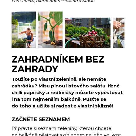
Foto: archiv, Blumenbüro Holland a istock
ZAHRADNÍKEM BEZ
ZAHRADY
Toužíte po vlastní zelenině, ale nemáte
zahrádku? Mísu plnou listového salátu, řízné
chilli papričky a ředkvičky můžete vypěstovat
i na tom nejmenším balkóně. Pusťte se
do toho a užijte si radost z vlastní sklizně!
ZAČNĚTE SEZNAMEM
Připravte si seznam zeleniny, kterou chcete
na balkóně pěstovat s ohledem na jeho velikost