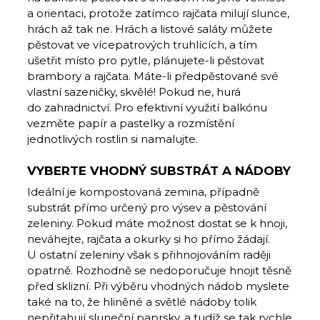
a orientaci, protože zatímco rajčata milují slunce,
hrách až tak ne. Hrách a listové saláty můžete
pěstovat ve vícepatrových truhlících, a tím
ušetřit místo pro pytle, plánujete-li pěstovat
brambory a rajčata. Máte-li předpěstované své
vlastní sazeničky, skvělé! Pokud ne, hurá
do zahradnictví. Pro efektivní využití balkónu
vezměte papír a pastelky a rozmístění
jednotlivých rostlin si namalujte.
VYBERTE VHODNÝ SUBSTRÁT A NÁDOBY
Ideální je kompostovaná zemina, případně
substrát přímo určený pro výsev a pěstování
zeleniny. Pokud máte možnost dostat se k hnoji,
neváhejte, rajčata a okurky si ho přímo žádají.
U ostatní zeleniny však s přihnojováním raději
opatrně. Rozhodně se nedoporučuje hnojit těsně
před sklizní. Při výběru vhodných nádob myslete
také na to, že hliněné a světlé nádoby tolik
nepřitahují sluneční paprsky, a tudíž se tak rychle