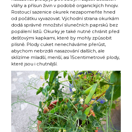
vláhy a přísun živin v podobě organických hnojiv.
Rostoucí sazenice okurek nezapomeňte hned
od počátku vyvazovat. Východní strana okurkám
dodá správné množství slunečních paprsků bez
popálení listů. Okurky je také nutné chránit před
dešťovými kapkami, které by mohly způsobit
plísně. Plody cuket nenecháváme přerůst,
abychom nebrzdili nasazování dalších, ale
sklízíme mladší, menší, asi 15centimetrové plody,
které jsou i chutnější.