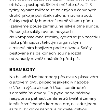
otrhávat postupně. Sklízet můžete už za 2–3
týdny. Vybírat můžete ze zelených a červených
druhů, jako je polníček, rukola, mizuna apod.
Saláty mají rády humózní, mírně vlhkou půdu
(zaléváme pouze zeminu, ne listy) a plné slunce.
Pokud jste saláty rovnou nevysadili
do kompostované zeminy, vyplatí se je v začátku
růstu přihnojovat tekutým organickým
a minerálním hnojivem podle návodu. Saláty
pěstované na balkónech jsou na rozdíl
od zahrady rovněž chráněné před plži.
BRAMBORY
Na balkóně lze brambory pěstovat v plastovém
či jutovém pytli, případně jakékoliv nádobě
o šířce a výšce alespoň třiceti centimetrů
s drenážními otvory. Do pytle nebo nádoby
nasypte asi patnáct centimetrů kvalitní zeminy
ideálně smíchané s kompostem, nasaďte jednu
až tři hlízy klíčky nahoru a přikryjte vrstvou