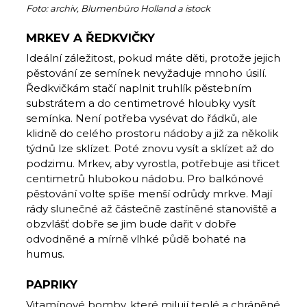
Foto: archiv, Blumenbüro Holland a istock
MRKEV A ŘEDKVIČKY
Ideální záležitost, pokud máte děti, protože jejich
pěstování ze semínek nevyžaduje mnoho úsilí.
Ředkvičkám stačí naplnit truhlík pěstebním
substrátem a do centimetrové hloubky vysít
semínka. Není potřeba vysévat do řádků, ale
klidně do celého prostoru nádoby a již za několik
týdnů lze sklízet. Poté znovu vysít a sklízet až do
podzimu. Mrkev, aby vyrostla, potřebuje asi třicet
centimetrů hlubokou nádobu. Pro balkónové
pěstování volte spíše menší odrůdy mrkve. Mají
rády slunečné až částečně zastíněné stanoviště a
obzvlášť dobře se jim bude dařit v dobře
odvodněné a mírně vlhké půdě bohaté na
humus.
PAPRIKY
Vitamínové bomby, které milují teplé a chráněné