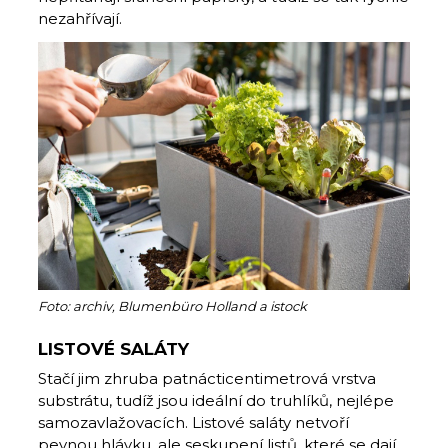
nezahřívají.
Foto: archiv, Blumenbüro Holland a istock
LISTOVÉ SALÁTY
Stačí jim zhruba patnácticentimetrová vrstva
substrátu, tudíž jsou ideální do truhlíků, nejlépe
samozavlažovacích. Listové saláty netvoří
pevnou hlávku, ale seskupení listů, které se dají