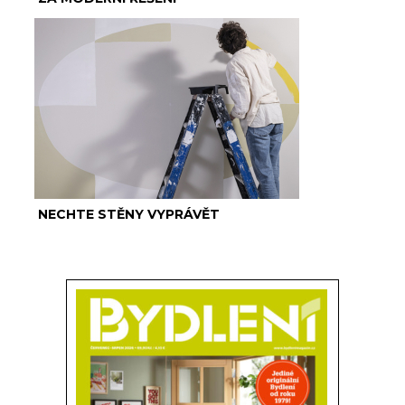
NECHTE STĚNY VYPRÁVĚT