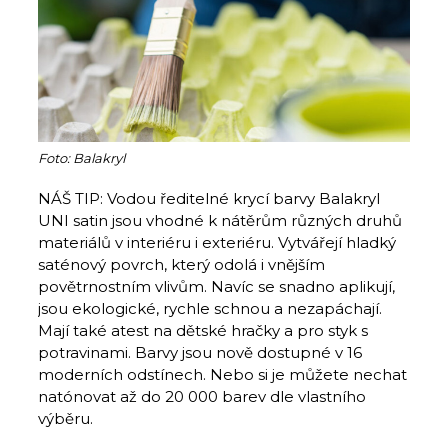
Foto: Balakryl
NÁŠ TIP: Vodou ředitelné krycí barvy Balakryl
UNI satin jsou vhodné k nátěrům různých druhů
materiálů v interiéru i exteriéru. Vytvářejí hladký
saténový povrch, který odolá i vnějším
povětrnostním vlivům. Navíc se snadno aplikují,
jsou ekologické, rychle schnou a nezapáchají.
Mají také atest na dětské hračky a pro styk s
potravinami. Barvy jsou nově dostupné v 16
moderních odstínech. Nebo si je můžete nechat
natónovat až do 20 000 barev dle vlastního
výběru.