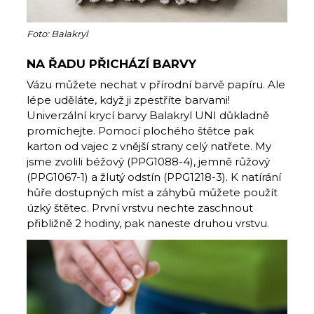
Foto: Balakryl
NA ŘADU PŘICHÁZÍ BARVY
Vázu můžete nechat v přírodní barvě papíru. Ale
lépe uděláte, když ji zpestříte barvami!
Univerzální krycí barvy Balakryl UNI důkladně
promíchejte. Pomocí plochého štětce pak
karton od vajec z vnější strany celý natřete. My
jsme zvolili béžový (PPG1088-4), jemně růžový
(PPG1067-1) a žlutý odstín (PPG1218-3). K natírání
hůře dostupných míst a záhybů můžete použít
úzký štětec. První vrstvu nechte zaschnout
přibližně 2 hodiny, pak naneste druhou vrstvu.