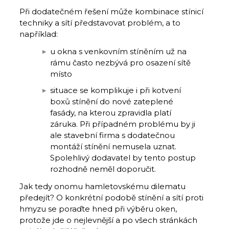
Při dodatečném řešení může kombinace stínicí
techniky a sítí představovat problém, a to
například:
u okna s venkovním stíněním už na
rámu často nezbývá pro osazení sítě
místo
situace se komplikuje i při kotvení
boxů stínění do nové zateplené
fasády, na kterou zpravidla platí
záruka. Při případném problému by ji
ale stavební firma s dodatečnou
montáží stínění nemusela uznat.
Spolehlivý dodavatel by tento postup
rozhodně neměl doporučit.
Jak tedy onomu hamletovskému dilematu
předejít? O konkrétní podobě stínění a sítí proti
hmyzu se poraďte hned při výběru oken,
protože jde o nejlevnější a po všech stránkách