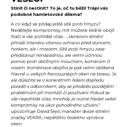
Stínit či nestínit? To je, oč tu běží! Trápí vás
podobné hamletovské dilema?
A co když se přidají ještě sítě proti hmyzu?
Nedělejte kompromisy, mít můžete klidně obojí!
Stačí si vše pohlídat včas…
„Venkovní stínění
přináší interiéru vítanou ochranu před sluncem,
horkem, ale i mrazem. Sítě proti hmyzu zase
představují nenápadnou, ale velmi účinnou
pomoc proti obtížnými mouchám, komárům či
vosám. Kombinace obojího je pak velmi oblíbená
hlavně u velkých francouzských oken na terasu. Je
ale důležité se o konkrétním řešení dopředu
poradit s odborníkem, aby se předešlo pozdějším
problémům při montáži či používání. Pokud se
vše nepohlídá včas, mnohdy je nutné hledat velké
kompromisy na úkor pohodlného užívání,“
upozorňuje David Šejvl, manažer divize stínění
značky VEKRA, největšího českého výrobce
oken.