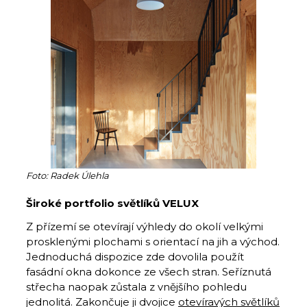
Foto: Radek Úlehla
Široké portfolio světlíků VELUX
Z přízemí se otevírají výhledy do okolí velkými
prosklenými plochami s orientací na jih a východ.
Jednoduchá dispozice zde dovolila použít
fasádní okna dokonce ze všech stran. Seříznutá
střecha naopak zůstala z vnějšího pohledu
jednolitá. Zakončuje ji dvojice
otevíravých světlíků