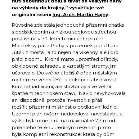
nutí seběhnout dolů a dívat se velkými okny
na výhledy do krajiny,“
vysvětluje své
originální řešení
Ing. Arch. Martin Hajný
.
Původně zde stála jednoduchá přízemní chatka
s podsklepením a nízkou sedlovou střechou
postavená v 70. letech minulého století.
Manželský pár z Prahy si pozemek pořídil pro
„útěk z města“, a to nejen na víkendy, ale i pro
práci z domu. Klidné místo uprostřed přírody,
obklopené zahradou a vzrostlými stromy, jim
učarovalo. Do svého útočiště před městským
ruchem se velmi těšili, a dokonce absolvovali
kurz zahradničení, ale stavba byla ve velmi
špatném technickém stavu. Navíc nevyhovovala
ani dispozičně, protože investoři si přáli
rozšířit přízemní místnost o podkrovní ložnici.
Územní plán ovšem nedovoloval novostavbu a
výška byla omezena na maximálně 7,7 m od
přilehlého terénu. Jediným řešením proto
byla kompletní rekonstrukce, která by dům