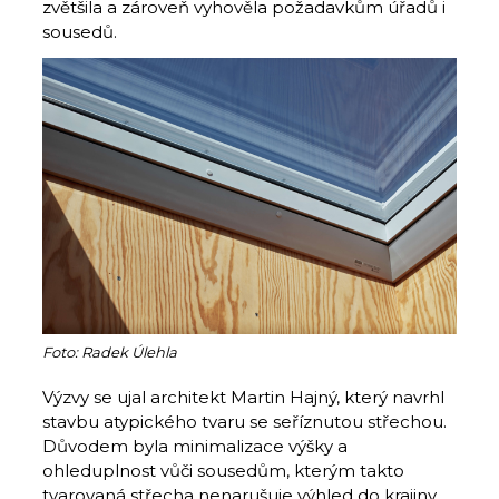
zvětšila a zároveň vyhověla požadavkům úřadů i
sousedů.
Foto: Radek Úlehla
Výzvy se ujal architekt Martin Hajný, který navrhl
stavbu atypického tvaru se seříznutou střechou.
Důvodem byla minimalizace výšky a
ohleduplnost vůči sousedům, kterým takto
tvarovaná střecha nenarušuje výhled do krajiny.