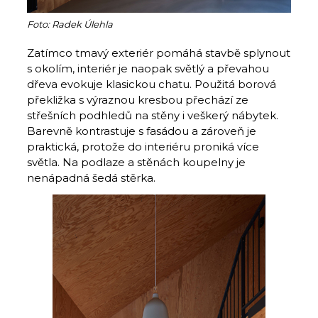
Foto: Radek Úlehla
Zatímco tmavý exteriér pomáhá stavbě splynout
s okolím, interiér je naopak světlý a převahou
dřeva evokuje klasickou chatu. Použitá borová
překližka s výraznou kresbou přechází ze
střešních podhledů na stěny i veškerý nábytek.
Barevně kontrastuje s fasádou a zároveň je
praktická, protože do interiéru proniká více
světla. Na podlaze a stěnách koupelny je
nenápadná šedá stěrka.