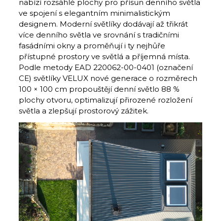
nabízí rozsáhlé plochy pro přísun denního světla
ve spojení s elegantním minimalistickým
designem. Moderní světlíky dodávají až třikrát
více denního světla ve srovnání s tradičními
fasádními okny a proměňují i ​​ty nejhůře
přístupné prostory ve světlá a příjemná místa.
Podle metody EAD 220062-00-0401 (označení
CE) světlíky VELUX nové generace o rozměrech
100 × 100 cm propouštějí denní světlo 88 %
plochy otvoru, optimalizují přirozené rozložení
světla a zlepšují prostorový zážitek.