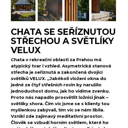
CHATA SE SEŘÍZNUTOU
STŘECHOU A SVĚTLÍKY
VELUX
Chata v rekreační oblasti za Prahou má
atypický tvar i vzhled. Asymetrická stanová
střecha je seříznutá a zakončená dvojicí
světlíků VELUX.
„Jakékoli vložení okna do
jedné ze čtyř střešních rovin by narušilo
jednoduchost domu, jak ho vidíme zvenku.
Proto nás napadlo prosvětlit ložnici jinak –
světlíky shora. Čím víc jsme se s klienty tou
myšlenkou zabývali, tím víc se nám líbila.
Vznikl zde zajímavý meditativní prostor.
Člověk se vzbudí horním světlem, které ho