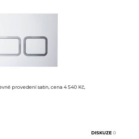
revné provedení satin, cena 4 540 Kč,
DISKUZE
0