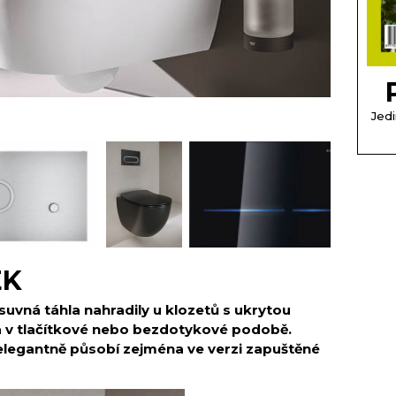
Jedi
EK
suvná táhla nahradily u klozetů s ukrytou
a v tlačítkové nebo bezdotykové podobě.
 elegantně působí zejména ve verzi zapuštěné