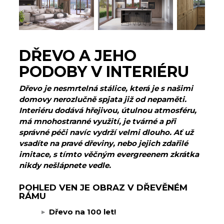
DŘEVO A JEHO
PODOBY V INTERIÉRU
Dřevo je nesmrtelná stálice, která je s našimi
domovy nerozlučně spjata již od nepaměti.
Interiéru dodává hřejivou, útulnou atmosféru,
má mnohostranné využití, je tvárné a při
správné péči navíc vydrží velmi dlouho. Ať už
vsadíte na pravé dřeviny, nebo jejich zdařilé
imitace, s tímto věčným evergreenem zkrátka
nikdy nešlápnete vedle.
POHLED VEN JE OBRAZ V DŘEVĚNÉM
RÁMU
Dřevo na 100 let!