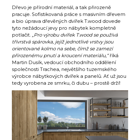
Dřevo je přírodní materiál, a tak přirozeně
pracuje. Sofistikovaná práce s masivním dřevem
a bio úprava dřevěných dvířek T.wood dovede
tyto nežádoucí jevy pro nábytek kompletně
potlačit.
„
Pro výrobu dvířek T.wood se používá
třívrstvá spárovka, jejíž jednotlivé vrstvy jsou
orientované kolmo na sebe, čímž se zamezí
přirozenému pnutí a kroucení materiálu,“
říká
Martin Dusík, vedoucí obchodního oddělení
společnosti Trachea, největšího tuzemského
výrobce nábytkových dvířek a panelů. Ať už jsou
tedy vyrobena ze smrku, či dubu – prostě drží!