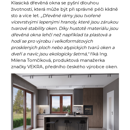
Klasická dřevěná okna se pyšní dlouhou
životností, která může být při správné péči klidně
sto a více let.
„
Dřevěné rámy jsou tvořené
vícevrstvými lepenými hranoly, které jsou zárukou
tvarové stability oken. Díky hustotě materiálu jsou
dřevěná okna lehčí než například ta plastová a
hodí se pro výrobu i velkoformátových
prosklených ploch nebo atypických tvarů oken a
dveří a navíc jsou ekologicky šetrná,"
říká Ing.
Milena Tomčíková, produktová manažerka
značky VEKRA, předního českého výrobce oken.