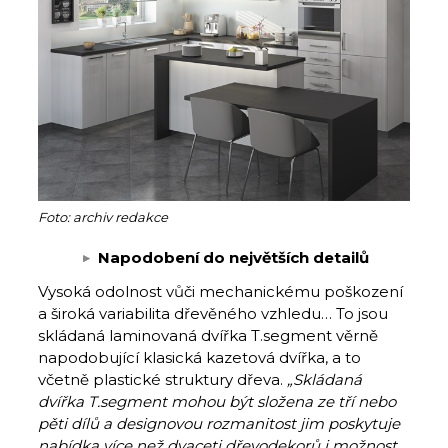
Foto: archiv redakce
Napodobení do největších detailů
Vysoká odolnost vůči mechanickému poškození
a široká variabilita dřevěného vzhledu… To jsou
skládaná laminovaná dvířka T.segment věrně
napodobující klasická kazetová dvířka, a to
včetně plastické struktury dřeva.
„Skládaná
dvířka T.segment mohou být složena ze tří nebo
pěti dílů a designovou rozmanitost jim poskytuje
nabídka více než dvaceti dřevodekorů i možnost