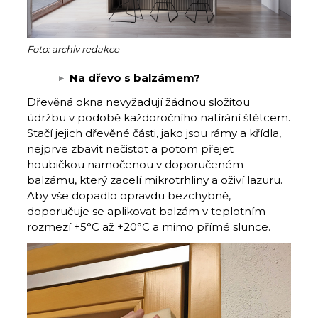
Foto: archiv redakce
Na dřevo s balzámem?
Dřevěná okna nevyžadují žádnou složitou
údržbu v podobě každoročního natírání štětcem.
Stačí jejich dřevěné části, jako jsou rámy a křídla,
nejprve zbavit nečistot a potom přejet
houbičkou namočenou v doporučeném
balzámu, který zacelí mikrotrhliny a oživí lazuru.
Aby vše dopadlo opravdu bezchybně,
doporučuje se aplikovat balzám v teplotním
rozmezí +5°C až +20°C a mimo přímé slunce.