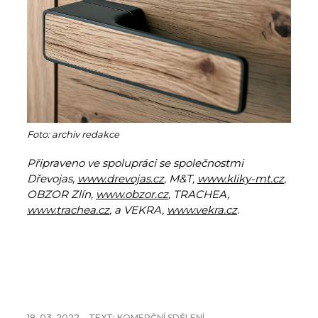
Foto: archiv redakce
Připraveno ve spolupráci se společnostmi
Dřevojas,
www.drevojas.cz
, M&T,
www.kliky-mt.cz
,
OBZOR Zlín,
www.obzor.cz
, TRACHEA,
www.trachea.cz
, a VEKRA,
www.vekra.cz
.
18. 03. 2022
TEXT:
KOMERČNÍ SDĚLENÍ