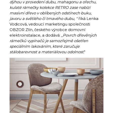
dýhou v provedení dubu, mahagonu a ořechu,
kulaté rámečky kolekce RETRO zase nabízí
masivní dřevo v oblíbených odstínech buku,
javoru a světlého či tmavého dubu, "
říká Lenka
Vodicová, vedoucí marketingu společnosti
OBZOR Zlín, českého výrobce domovní
elektroinstalace, a dodává:
„
Povrch dřevěných
rámečků vypínačů je samozřejmě ošetřen
speciálním lakováním, které zaručuje
stálobarevnost a materiálovou odolnost
."