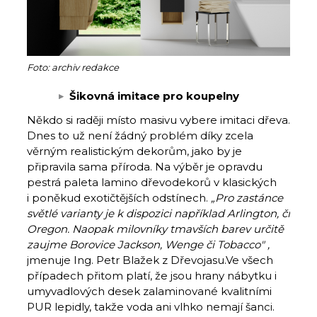
Foto: archiv redakce
Šikovná imitace pro koupelny
Někdo si raději místo masivu vybere imitaci dřeva.
Dnes to už není žádný problém díky zcela
věrným realistickým dekorům, jako by je
připravila sama příroda. Na výběr je opravdu
pestrá paleta lamino dřevodekorů v klasických
i poněkud exotičtějších odstínech.
„
Pro zastánce
světlé varianty je k dispozici například Arlington, či
Oregon. Naopak milovníky tmavších barev určitě
zaujme Borovice Jackson, Wenge či Tobacco" ,
jmenuje Ing. Petr Blažek z Dřevojasu.Ve všech
případech přitom platí, že jsou hrany nábytku i
umyvadlových desek zalaminované kvalitními
PUR lepidly, takže voda ani vlhko nemají šanci.