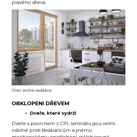
pravého dřeva.
Foto: archiv redakce
OBKLOPENI DŘEVEM
Dveře, které vydrží
Dveře s povrchem z CPL laminátu jsou velmi
odolné proti škrábancům a jinému
mechanickému opotřebení, stálobarevné