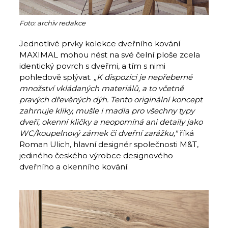
Foto: archiv redakce
Jednotlivé prvky kolekce dveřního kování
MAXIMAL mohou nést na své čelní ploše zcela
identický povrch s dveřmi, a tím s nimi
pohledově splývat.
„
K dispozici je nepřeberné
množství vkládaných materiálů, a to včetně
pravých dřevěných dýh. Tento originální koncept
zahrnuje kliky, mušle i madla pro všechny typy
dveří, okenní kličky a neopomíná ani detaily jako
WC/koupelnový zámek či dveřní zarážku,"
říká
Roman Ulich, hlavní designér společnosti M&T,
jediného českého výrobce designového
dveřního a okenního kování.