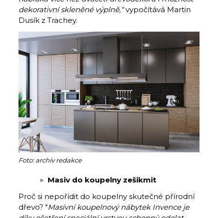
dekorativní skleněné výplně,“
vypočítává Martin
Dusík z Trachey.
Foto: archiv redakce
Masiv do koupelny zešikmit
Proč si nepořídit do koupelny skutečné přírodní
dřevo? "
Masivní koupelnový nábytek Invence je
díky ošetření speciální vrstvou schopný odolat