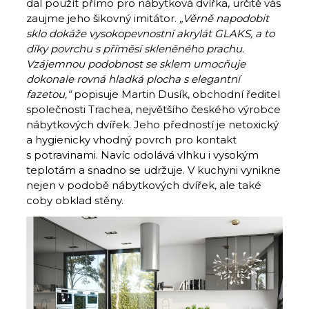
dal použít přímo pro nábytková dvířka, určitě vás
zaujme jeho šikovný imitátor.
„Věrně napodobit
sklo dokáže vysokopevnostní akrylát GLAKS, a to
díky povrchu s příměsí skleněného prachu.
Vzájemnou podobnost se sklem umocňuje
dokonale rovná hladká plocha s elegantní
fazetou,“
popisuje Martin Dusík, obchodní ředitel
společnosti Trachea, největšího českého výrobce
nábytkových dvířek. Jeho předností je netoxický
a hygienicky vhodný povrch pro kontakt
s potravinami. Navíc odolává vlhku i vysokým
teplotám a snadno se udržuje. V kuchyni vynikne
nejen v podobě nábytkových dvířek, ale také
coby obklad stěny.