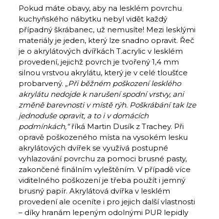
Pokud máte obavy, aby na lesklém povrchu
kuchyňského nábytku nebyl vidět každý
případný škrábanec, už nemusíte! Mezi lesklými
materiály je jeden, který lze snadno opravit. Řeč
je o akrylátových dvířkách T.acrylic v lesklém
provedení, jejichž povrch je tvořený 1,4 mm
silnou vrstvou akrylátu, který je v celé tloušťce
probarvený.
„Při běžném poškození lesklého
akrylátu nedojde k narušení spodní vrstvy, ani
změně barevnosti v místě rýh. Poškrábání tak lze
jednoduše opravit, a to i v domácích
podmínkách,“
říká Martin Dusík z Trachey. Při
opravě poškozeného místa na vysokém lesku
akrylátových dvířek se využívá postupné
vyhlazování povrchu za pomoci brusné pasty,
zakončené finálním vyleštěním. V případě více
viditelného poškození je třeba použít i jemný
brusný papír. Akrylátová dvířka v lesklém
provedení ale oceníte i pro jejich další vlastnosti
– díky hranám lepeným odolnými PUR lepidly