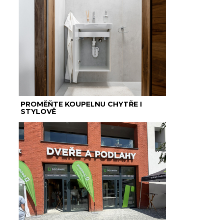
PROMĚŇTE KOUPELNU CHYTŘE I
STYLOVĚ