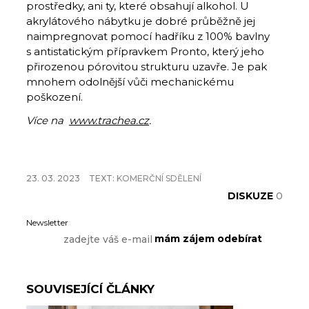
prostředky, ani ty, které obsahují alkohol. U
akrylátového nábytku je dobré průběžně jej
naimpregnovat pomocí hadříku z 100% bavlny
s antistatickým přípravkem Pronto, který jeho
přirozenou pórovitou strukturu uzavře. Je pak
mnohem odolnější vůči mechanickému
poškození.
Více na
www.trachea.cz
.
23. 03. 2023
TEXT:
KOMERČNÍ SDĚLENÍ
DISKUZE
0
Newsletter
SOUVISEJÍCÍ ČLÁNKY