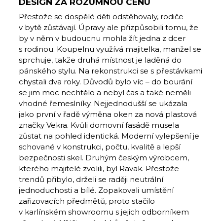
DESIGN ZA ROZUMNOU CENU
Přestože se dospělé děti odstěhovaly, rodiče
v bytě zůstávají. Úpravy ale přizpůsobili tomu, že
by v něm v budoucnu mohla žít jedna z dcer
s rodinou. Koupelnu využívá majitelka, manžel se
sprchuje, takže druhá místnost je laděná do
pánského stylu. Na rekonstrukci se s přestávkami
chystali dva roky. Důvodů bylo víc – do bourání
se jim moc nechtělo a nebyl čas a také neměli
vhodné řemeslníky. Nejjednodušší se ukázala
jako první v řadě výměna oken za nová plastová
značky Vekra. Kvůli domovní fasádě musela
zůstat na pohled identická. Moderní vylepšení je
schované v konstrukci, počtu, kvalitě a lepší
bezpečnosti skel. Druhým českým výrobcem,
kterého majitelé zvolili, byl Ravak. Přestože
trendů přibylo, drželi se raději neutrální
jednoduchosti a bílé. Zopakovali umístění
zařizovacích předmětů, proto stačilo
v karlínském showroomu s jejich odborníkem