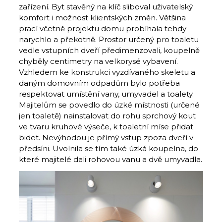
zařízení. Byt stavěný na klíč sliboval uživatelský
komfort i možnost klientských změn. Většina
prací včetně projektu domu probíhala tehdy
narychlo a překotně. Prostor určený pro toaletu
vedle vstupních dveří předimenzovali, koupelně
chyběly centimetry na velkorysé vybavení.
Vzhledem ke konstrukci vyzdívaného skeletu a
daným domovním odpadům bylo potřeba
respektovat umístění vany, umyvadel a toalety.
Majitelům se povedlo do úzké místnosti (určené
jen toaletě) nainstalovat do rohu sprchový kout
ve tvaru kruhové výseče, k toaletní míse přidat
bidet. Nevýhodou je přímý vstup zpoza dveří v
předsíni. Uvolnila se tím také úzká koupelna, do
které majitelé dali rohovou vanu a dvě umyvadla.