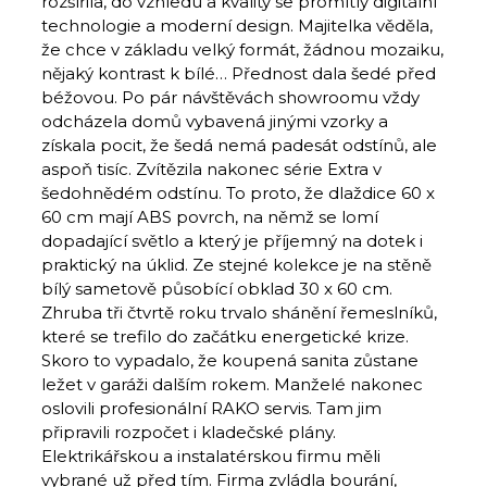
rozšířila, do vzhledu a kvality se promítly digitální
technologie a moderní design. Majitelka věděla,
že chce v základu velký formát, žádnou mozaiku,
nějaký kontrast k bílé… Přednost dala šedé před
béžovou. Po pár návštěvách showroomu vždy
odcházela domů vybavená jinými vzorky a
získala pocit, že šedá nemá padesát odstínů, ale
aspoň tisíc. Zvítězila nakonec série Extra v
šedohnědém odstínu. To proto, že dlaždice 60 x
60 cm mají ABS povrch, na němž se lomí
dopadající světlo a který je příjemný na dotek i
praktický na úklid. Ze stejné kolekce je na stěně
bílý sametově působící obklad 30 x 60 cm.
Zhruba tři čtvrtě roku trvalo shánění řemeslníků,
které se trefilo do začátku energetické krize.
Skoro to vypadalo, že koupená sanita zůstane
ležet v garáži dalším rokem. Manželé nakonec
oslovili profesionální RAKO servis. Tam jim
připravili rozpočet i kladečské plány.
Elektrikářskou a instalatérskou firmu měli
vybrané už před tím. Firma zvládla bourání,