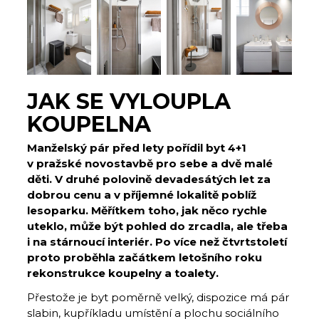
JAK SE VYLOUPLA
KOUPELNA
Manželský pár před lety pořídil byt 4+1
v pražské novostavbě pro sebe a dvě malé
děti. V druhé polovině devadesátých let za
dobrou cenu a v příjemné lokalitě poblíž
lesoparku. Měřítkem toho, jak něco rychle
uteklo, může být pohled do zrcadla, ale třeba
i na stárnoucí interiér. Po více než čtvrtstoletí
proto proběhla začátkem letošního roku
rekonstrukce koupelny a toalety.
Přestože je byt poměrně velký, dispozice má pár
slabin, kupříkladu umístění a plochu sociálního