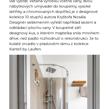
vše vybrat. Většina výrobků včetně vany, dvou
nábytkových umývadel do koupelny, vysoké
skříňky a chromovaných doplňků je z designové
kolekce 10 stupňů autora Kryštofa Nosála.
Designér sešikmením vyřešil například sezení a
odkládací plochu vany. V koupelně září
designový kus, o kterém majitelka snila mnohem
dříve, než padlo rozhodnutí o rekonstrukci. Je to
kulaté zrcadlo v plastovém rámu z kolekce
Kartell by Laufen.