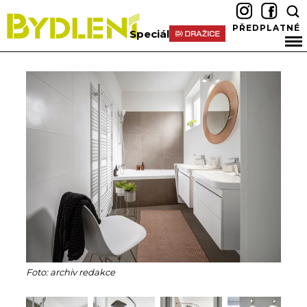
PŘEDPLATNÉ
Speciál
Foto: archiv redakce