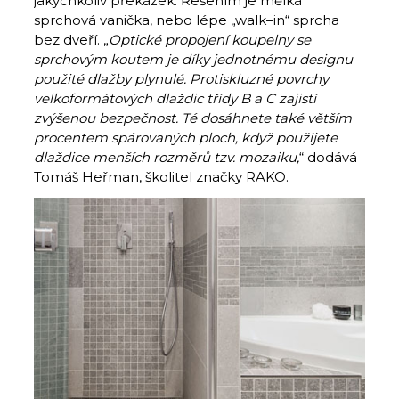
jakýchkoliv překážek. Řešením je mělká
sprchová vanička, nebo lépe „walk–in“ sprcha
bez dveří. „
O
ptické propojení koupelny se
sprchovým koutem je díky jednotnému designu
použité dlažby plynulé. Protiskluzné povrchy
velkoformátových dlaždic třídy B a C zajistí
zvýšenou bezpečnost.
Té dosáhnete také větším
procentem spárovaných ploch, když použijete
dlaždice menších rozměrů tzv. mozaiku
,
“ dodává
Tomáš Heřman, školitel značky RAKO.