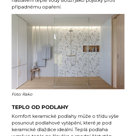
nastavení teplé vody slouží jako pojistky proti
případnému opaření.
Foto: Rako
TEPLO OD PODLAHY
Komfort keramické podlahy může o třídu výše
posunout podlahové vytápění, které je pod
keramické dlaždice ideální. Teplá podlaha