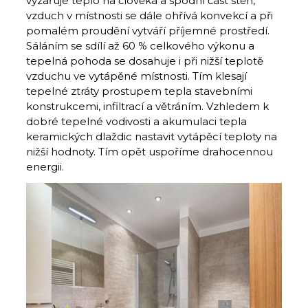
vyzařuje teplo na člověka a spodní část stěn,
vzduch v místnosti se dále ohřívá konvekcí a při
pomalém proudění vytváří příjemné prostředí.
Sáláním se sdílí až 60 % celkového výkonu a
tepelná pohoda se dosahuje i při nižší teplotě
vzduchu ve vytápěné místnosti. Tím klesají
tepelné ztráty prostupem tepla stavebními
konstrukcemi, infiltrací a větráním. Vzhledem k
dobré tepelné vodivosti a akumulaci tepla
keramických dlaždic nastavit vytápěcí teploty na
nižší hodnoty. Tím opět uspoříme drahocennou
energii.