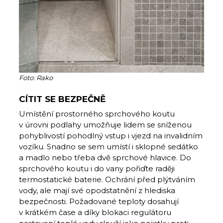
Foto: Rako
CÍTIT SE BEZPEČNĚ
Umístění prostorného sprchového koutu
v úrovni podlahy umožňuje lidem se sníženou
pohyblivostí pohodlný vstup i vjezd na invalidním
vozíku. Snadno se sem umístí i sklopné sedátko
a madlo nebo třeba dvě sprchové hlavice. Do
sprchového koutu i do vany pořiďte raději
termostatické baterie. Ochrání před plýtváním
vody, ale mají své opodstatnění z hlediska
bezpečnosti. Požadované teploty dosahují
v krátkém čase a díky blokaci regulátoru