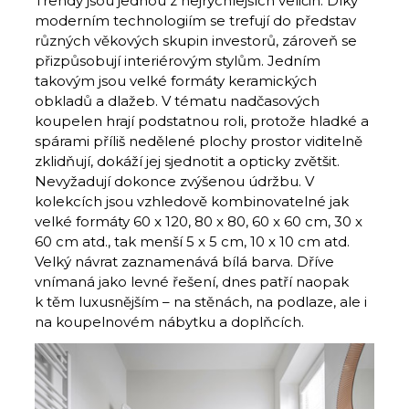
Trendy jsou jednou z nejrychlejších veličin. Díky
moderním technologiím se trefují do představ
různých věkových skupin investorů, zároveň se
přizpůsobují interiérovým stylům. Jedním
takovým jsou velké formáty keramických
obkladů a dlažeb. V tématu nadčasových
koupelen hrají podstatnou roli, protože hladké a
spárami příliš nedělené plochy prostor viditelně
zklidňují, dokáží jej sjednotit a opticky zvětšit.
Nevyžadují dokonce zvýšenou údržbu. V
kolekcích jsou vzhledově kombinovatelné jak
velké formáty 60 x 120, 80 x 80, 60 x 60 cm, 30 x
60 cm atd., tak menší 5 x 5 cm, 10 x 10 cm atd.
Velký návrat zaznamenává bílá barva. Dříve
vnímaná jako levné řešení, dnes patří naopak
k těm luxusnějším – na stěnách, na podlaze, ale i
na koupelnovém nábytku a doplňcích.