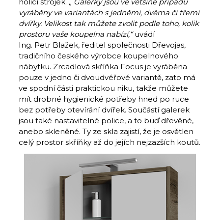
holicí strojek.
„
Galerky jsou ve většině případů
vyráběny ve variantách s jedněmi, dvěma či třemi
dvířky. Velikost tak můžete zvolit podle toho, kolik
prostoru vaše koupelna nabízí,“
uvádí
Ing. Petr Blažek, ředitel společnosti Dřevojas,
tradičního českého výrobce koupelnového
nábytku. Zrcadlová skříňka Focus je vyráběna
pouze v jedno či dvoudvéřové variantě, zato má
ve spodní části praktickou niku, takže můžete
mít drobné hygienické potřeby hned po ruce
bez potřeby otevírání dvířek. Součástí galerek
jsou také nastavitelné police, a to buď dřevěné,
anebo skleněné. Ty ze skla zajistí, že je osvětlen
celý prostor skříňky až do jejích nejzazších koutů.