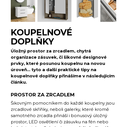
KOUPELNOVÉ
DOPLŇKY
Úložný prostor za zrcadlem, chytrá
organizace zásuvek, či šikovné designové
prvky, které posunou koupelnu na novou
úroveň… tyto a další praktické tipy na
koupelnové doplňky přinášíme v následujícím
článku.
PROSTOR ZA ZRCADLEM
Šikovným pomocníkem do každé koupelny jsou
zrcadlové skříňky, neboli galerky, které kromě
samotného zrcadla přináší i bonusový úložný
prostor, LED osvětlení či zásuvku na fén nebo