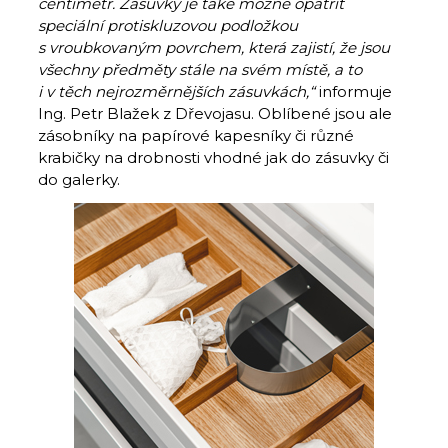
centimetr. Zásuvky je také možné opatřit
speciální protiskluzovou podložkou
s vroubkovaným povrchem, která zajistí, že jsou
všechny předměty stále na svém místě, a to
i v těch nejrozměrnějších zásuvkách,“
informuje
Ing. Petr Blažek z Dřevojasu. Oblíbené jsou ale
zásobníky na papírové kapesníky či různé
krabičky na drobnosti vhodné jak do zásuvky či
do galerky.