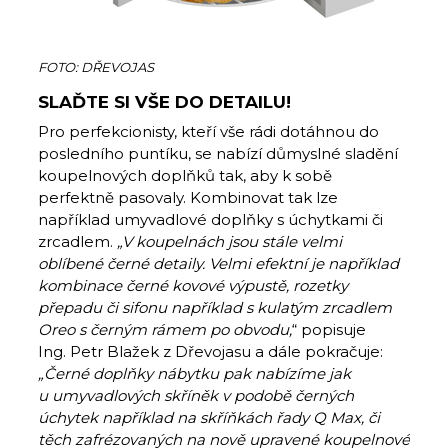
FOTO: DŘEVOJAS
SLAĎTE SI VŠE DO DETAILU!
Pro perfekcionisty, kteří vše rádi dotáhnou do
posledního puntíku, se nabízí důmyslné sladění
koupelnových doplňků tak, aby k sobě
perfektně pasovaly. Kombinovat tak lze
například umyvadlové doplňky s úchytkami či
zrcadlem.
„V koupelnách jsou stále velmi
oblíbené černé detaily. Velmi efektní je například
kombinace černé kovové výpustě, rozetky
přepadu či sifonu například s kulatým zrcadlem
Oreo s černým rámem po obvodu,
“ popisuje
Ing. Petr Blažek z Dřevojasu a dále pokračuje:
„Černé doplňky nábytku pak nabízíme jak
u umyvadlových skříněk v podobě černých
úchytek například na skříňkách řady Q Max, či
těch zafrézovaných na nově upravené koupelnové