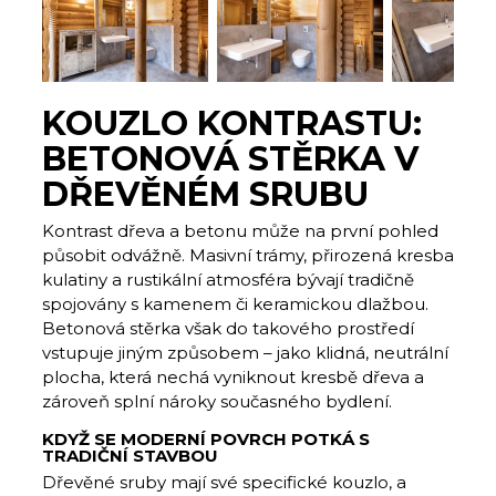
KOUZLO KONTRASTU:
BETONOVÁ STĚRKA V
DŘEVĚNÉM SRUBU
Kontrast dřeva a betonu může na první pohled
působit odvážně. Masivní trámy, přirozená kresba
kulatiny a rustikální atmosféra bývají tradičně
spojovány s kamenem či keramickou dlažbou.
Betonová stěrka však do takového prostředí
vstupuje jiným způsobem – jako klidná, neutrální
plocha, která nechá vyniknout kresbě dřeva a
zároveň splní nároky současného bydlení.
‍KDYŽ SE MODERNÍ POVRCH POTKÁ S
TRADIČNÍ STAVBOU
Dřevěné sruby mají své specifické kouzlo, a