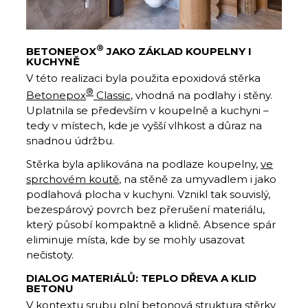
®
BETONEPOX
JAKO ZÁKLAD KOUPELNY I
KUCHYNĚ
V této realizaci byla použita epoxidová stěrka
®
Betonepox
Classic
, vhodná na podlahy i stěny.
Uplatnila se především v koupelně a kuchyni –
tedy v místech, kde je vyšší vlhkost a důraz na
snadnou údržbu.
Stěrka byla aplikována na podlaze koupelny,
ve
sprchovém koutě
, na stěně za umyvadlem i jako
podlahová plocha v kuchyni. Vznikl tak souvislý,
bezespárový povrch bez přerušení materiálu,
který působí kompaktně a klidně. Absence spár
eliminuje místa, kde by se mohly usazovat
nečistoty.
DIALOG MATERIÁLŮ: TEPLO DŘEVA A KLID
BETONU
V kontextu srubu plní betonová struktura stěrky