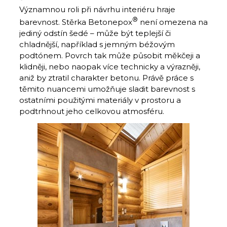
Významnou roli při návrhu interiéru hraje
®
barevnost. Stěrka Betonepox
není omezena na
jediný odstín šedé – může být teplejší či
chladnější, například s jemným béžovým
podtónem. Povrch tak může působit měkčeji a
klidněji, nebo naopak více technicky a výrazněji,
aniž by ztratil charakter betonu. Právě práce s
těmito nuancemi umožňuje sladit barevnost s
ostatními použitými materiály v prostoru a
podtrhnout jeho celkovou atmosféru.