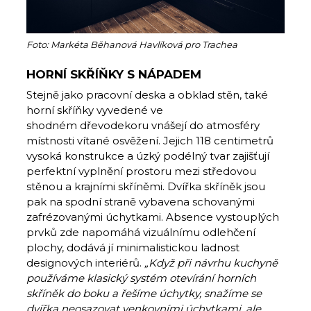
Foto: Markéta Běhanová Havlíková pro Trachea
HORNÍ SKŘÍŇKY S NÁPADEM
Stejně jako pracovní deska a obklad stěn, také
horní skříňky vyvedené ve
shodném dřevodekoru vnášejí do atmosféry
místnosti vítané osvěžení. Jejich 118 centimetrů
vysoká konstrukce a úzký podélný tvar zajišťují
perfektní vyplnění prostoru mezi středovou
stěnou a krajními skříněmi. Dvířka skříněk jsou
pak na spodní straně vybavena schovanými
zafrézovanými úchytkami. Absence vystouplých
prvků zde napomáhá vizuálnímu odlehčení
plochy, dodává jí minimalistickou ladnost
designových interiérů.
„Když při návrhu kuchyně
používáme klasický systém otevírání horních
skříněk do boku a řešíme úchytky, snažíme se
dvířka neosazovat venkovními úchytkami, ale