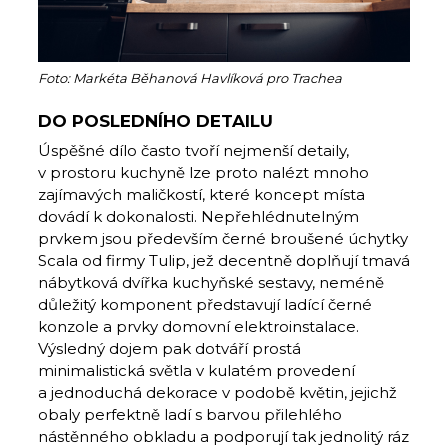
Foto: Markéta Běhanová Havlíková pro Trachea
DO POSLEDNÍHO DETAILU
Úspěšné dílo často tvoří nejmenší detaily,
v prostoru kuchyně lze proto nalézt mnoho
zajímavých maličkostí, které koncept místa
dovádí k dokonalosti. Nepřehlédnutelným
prvkem jsou především černé broušené úchytky
Scala od firmy Tulip, jež decentně doplňují tmavá
nábytková dvířka kuchyňské sestavy, neméně
důležitý komponent představují ladící černé
konzole a prvky domovní elektroinstalace.
Výsledný dojem pak dotváří prostá
minimalistická světla v kulatém provedení
a jednoduchá dekorace v podobě květin, jejichž
obaly perfektně ladí s barvou přilehlého
nástěnného obkladu a podporují tak jednolitý ráz