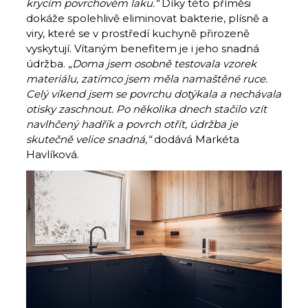
krycím povrchovém laku.“
Díky této příměsi
dokáže spolehlivě eliminovat bakterie, plísně a
viry, které se v prostředí kuchyně přirozeně
vyskytují. Vítaným benefitem je i jeho snadná
údržba. „
Doma jsem osobně testovala vzorek
materiálu, zatímco jsem měla namaštěné ruce.
Celý víkend jsem se povrchu dotýkala a nechávala
otisky zaschnout. Po několika dnech stačilo vzít
navlhčený hadřík a povrch otřít, údržba je
skutečně velice snadná,“
dodává Markéta
Havlíková.