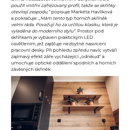
použít vnitřní zafrézovaný profil, takže se skříňky
otevírají zespodu,“
popisuje Markéta Havlíková
a pokračuje:
„Mám tento typ horních skříněk
velmi ráda. Považuji ho za určitou klasiku, která je
vyladěna do moderního stylu“
. Prostor pod
skříňkami je vybaven praktickým LED
osvětlením, jež zajišťuje nezbytné nasvícení
pracovní desky. Při pohledu zpředu navíc vytváří
zajímavý efekt záře vycházející „odnikud“ a
umocňuje optické oddělení spodních a horních
závěsných skříněk.