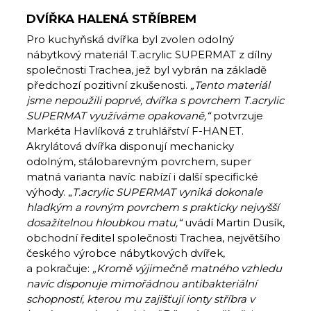
DVÍŘKA HALENÁ STŘÍBREM
Pro kuchyňská dvířka byl zvolen odolný
nábytkový materiál T.acrylic SUPERMAT z dílny
společnosti Trachea, jež byl vybrán na základě
předchozí pozitivní zkušenosti.
„Tento materiál
jsme nepoužili poprvé, dvířka s povrchem T.acrylic
SUPERMAT využíváme opakovaně,“
potvrzuje
Markéta Havlíková z truhlářství F-HANET.
Akrylátová dvířka disponují mechanicky
odolným, stálobarevným povrchem, super
matná varianta navíc nabízí i další specifické
výhody. „
T.acrylic SUPERMAT vyniká dokonale
hladkým a rovným povrchem s prakticky nejvyšší
dosažitelnou hloubkou matu,“
uvádí Martin Dusík,
obchodní ředitel společnosti Trachea, největšího
českého výrobce nábytkových dvířek,
a pokračuje:
„Kromě výjimečně matného vzhledu
navíc disponuje mimořádnou antibakteriální
schopností, kterou mu zajišťují ionty stříbra v