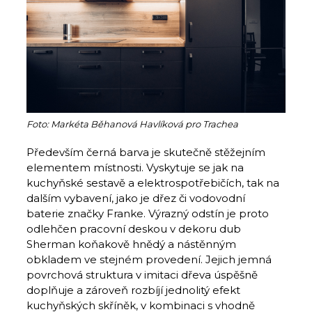
Foto: Markéta Běhanová Havlíková pro Trachea
Především černá barva je skutečně stěžejním
elementem místnosti. Vyskytuje se jak na
kuchyňské sestavě a elektrospotřebičích, tak na
dalším vybavení, jako je dřez či vodovodní
baterie značky Franke. Výrazný odstín je proto
odlehčen pracovní deskou v dekoru dub
Sherman koňakově hnědý a nástěnným
obkladem ve stejném provedení. Jejich jemná
povrchová struktura v imitaci dřeva úspěšně
doplňuje a zároveň rozbíjí jednolitý efekt
kuchyňských skříněk, v kombinaci s vhodně