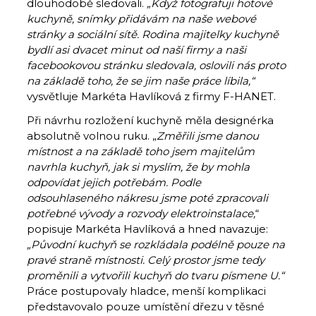
dlouhodobě sledovali.
„Když fotografuji hotové
kuchyně, snímky přidávám na naše webové
stránky a sociální sítě. Rodina majitelky kuchyně
bydlí asi dvacet minut od naší firmy a naši
facebookovou stránku sledovala, oslovili nás proto
na základě toho, že se jim naše práce líbila,“
vysvětluje Markéta Havlíková z firmy F-HANET.
Při návrhu rozložení kuchyně měla designérka
absolutně volnou ruku. „
Změřili jsme danou
místnost a na základě toho jsem majitelům
navrhla kuchyň, jak si myslím, že by mohla
odpovídat jejich potřebám. Podle
odsouhlaseného nákresu jsme poté zpracovali
potřebné vývody a rozvody elektroinstalace,
“
popisuje Markéta Havlíková a hned navazuje:
„Původní kuchyň se rozkládala podélně pouze na
pravé straně místnosti. Celý prostor jsme tedy
proměnili a vytvořili kuchyň do tvaru písmene U.“
Práce postupovaly hladce, menší komplikaci
představovalo pouze umístění dřezu v těsné