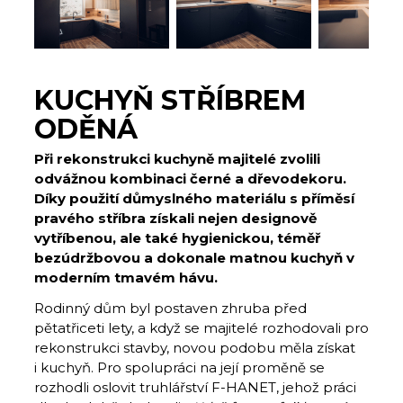
KUCHYŇ STŘÍBREM
ODĚNÁ
Při rekonstrukci kuchyně majitelé zvolili
odvážnou kombinaci černé a dřevodekoru.
Díky použití důmyslného materiálu s příměsí
pravého stříbra získali nejen designově
vytříbenou, ale také hygienickou, téměř
bezúdržbovou a dokonale matnou kuchyň v
moderním tmavém hávu.
Rodinný dům byl postaven zhruba před
pětatřiceti lety, a když se majitelé rozhodovali pro
rekonstrukci stavby, novou podobu měla získat
i kuchyň. Pro spolupráci na její proměně se
rozhodli oslovit truhlářství F-HANET, jehož práci