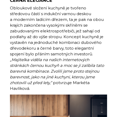
ČERNÁ ELEGANCE
Obloukové složení kuchyně je tvořeno
středovou částí s indukční varnou deskou
a moderním ladícím dřezem, ta je pak na obou
krajích zakončena vysokými skříněmi se
zabudovanými elektrospotřebiči, jež sahají od
podlahy až do výše stropu. Koncept kuchyně je
vystavěn na jednoduché kombinaci dubového
dřevodekoru a černé barvy, toto elegantní
spojení bylo přáním samotných investorů.
„Majitelka viděla na našich internetových
stránkách černou kuchyň a moc se jí zalíbila tato
barevná kombinace. Zvolili jsme proto stejnou
barevnost, jako na jiné kuchyni, kterou jsme
zhotovili už před lety,“
potvrzuje Markéta
Havlíková.