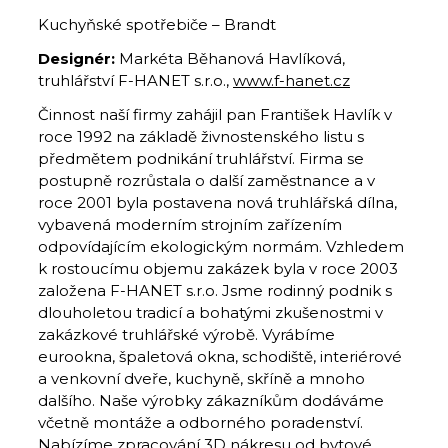
Kuchyňské spotřebiče – Brandt
Designér:
Markéta Běhanová Havlíková,
truhlářství F-HANET s.r.o.,
www.f-hanet.cz
Činnost naší firmy zahájil pan František Havlík v
roce 1992 na základě živnostenského listu s
předmětem podnikání truhlářství. Firma se
postupně rozrůstala o další zaměstnance a v
roce 2001 byla postavena nová truhlářská dílna,
vybavená moderním strojním zařízením
odpovídajícím ekologickým normám. Vzhledem
k rostoucímu objemu zakázek byla v roce 2003
založena F-HANET s.r.o. Jsme rodinný podnik s
dlouholetou tradicí a bohatými zkušenostmi v
zakázkové truhlářské výrobě. Vyrábíme
eurookna, špaletová okna, schodiště, interiérové
a venkovní dveře, kuchyně, skříně a mnoho
dalšího. Naše výrobky zákazníkům dodáváme
včetně montáže a odborného poradenství.
Nabízíme zpracování 3D nákresu od bytové