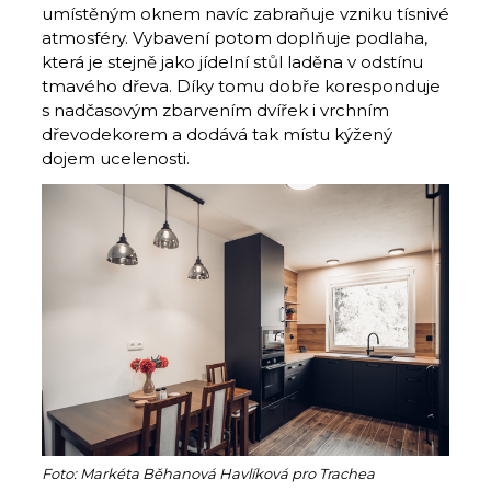
umístěným oknem navíc zabraňuje vzniku tísnivé
atmosféry. Vybavení potom doplňuje podlaha,
která je stejně jako jídelní stůl laděna v odstínu
tmavého dřeva. Díky tomu dobře koresponduje
s nadčasovým zbarvením dvířek i vrchním
dřevodekorem a dodává tak místu kýžený
dojem ucelenosti.
Foto: Markéta Běhanová Havlíková pro Trachea