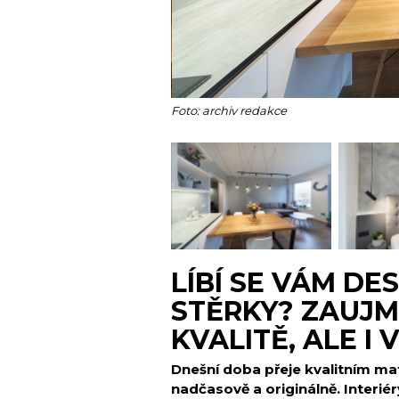
Foto: archiv redakce
LÍBÍ SE VÁM D
STĚRKY? ZAUJM
KVALITĚ, ALE I
Dnešní doba přeje kvalitním mat
nadčasově a originálně. Interié