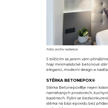
Foto: archiv redakce
S blížícím se jarem vám přinášíme 
hrají minimalistické betonové st
eleganci, moderní design a nadč
STĚRKA BETONEPOX®
Stěrka Betonepox®je nejen krásná, 
namáhaných prostorech, kuchyníc
bazénech. Pyšní se bezkonkurenční
stěrka na bázi epoxidu bez přída