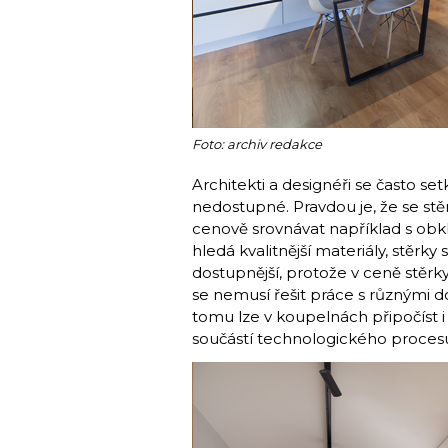
Foto: archiv redakce
Architekti a designéři se často set
nedostupné. Pravdou je, že se stě
cenově srovnávat například s obk
hledá kvalitnější materiály, stěrky 
dostupnější, protože v ceně stěrky j
se nemusí řešit práce s různými do
tomu lze v koupelnách připočíst i 
součástí technologického proces