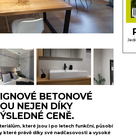
Jedi
ESIGNOVÉ BETONOVÉ
OU NEJEN DÍKY
 VÝSLEDNÉ CENĚ.
eriálům, které jsou i po letech funkční, působí
ry které právě díky své nadčasovosti a vysoké