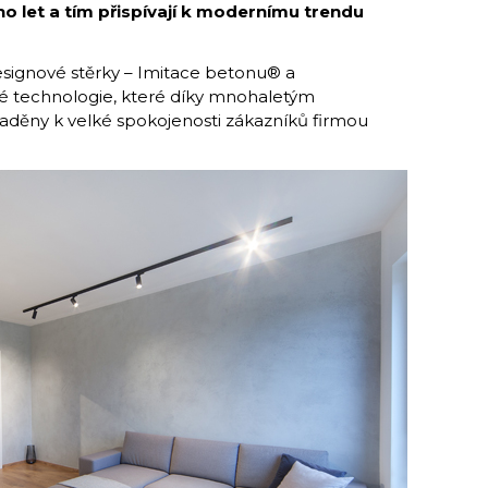
o let a tím přispívají k modernímu trendu
esignové stěrky – Imitace betonu® a
é technologie, které díky mnohaletým
aděny k velké spokojenosti zákazníků firmou