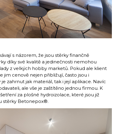
kávají s názorem, že jsou stěrky finančně
rky díky své kvalitě a jedinečnosti nemohou
lady z velkých hobby marketů. Pokud ale klient
se jim cenově nejen přibližují, často jsou i
e zahrnut jak materiál, tak i její aplikace. Navíc
davateli, ale vše je zaštítěno jednou firmou. K
šetření za plošné hydroizolace, které jsou již
u stěrky Betonepox®.