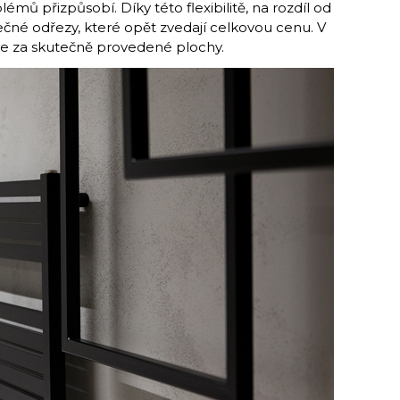
émů přizpůsobí. Díky této flexibilitě, na rozdíl od
tečné odřezy, které opět zvedají celkovou cenu. V
ze za skutečně provedené plochy.