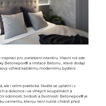
inspiraci pro zvelebení interiéru. Hlavní roli zde
ěrky Betonepox® a Imitace Betonu , které dodají
asový vzhled každému modernímu bydlení.
ale i velmi praktická. Skvěle se uplatní i v
h a dokonce i ve vlhkých koupelnách a
 odolností, tvrdostí a životností. Betonepox® je
vku cementu, kterou není nutné chránit před