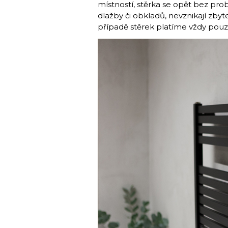
místností, stěrka se opět bez probl
dlažby či obkladů, nevznikají zby
případě stěrek platíme vždy pou