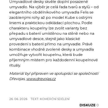
Umyvadlové desky skvěle doplní posazené
umyvadlo. Na výběr je celá řada tvarů a stylů – od
elegantního obdélníkového umyvadla Felis se
zaoblenými rohy až po model Kube s ostrými
liniemi a praktickou odkládací plochou. Podle
charakteru koupelny lze zvolit varianty bez
přepadu s baterií umístěnou na stěně nebo na
umyvadlové desce, stejně jako klasické
provedení s baterií přímo na umyvadle. Právě
kombinace vhodně zvolené desky a umyvadla
umožňuje vytvořit koupelnu, která bude
příjemným místem pro každodenní koupelnové
rituály.
Materiál byl připraven ve spolupráci se společností
Dřevojas,
www.drevojas.cz
26. 06. 2026
TEXT:
KOMERČNÍ SDĚLENÍ
DISKUZE
0