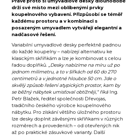
Právě proto si umyvadlové desky dlouhodobě
drží své místo mezi oblíbenými prvky
koupelnového vybavení. Přizpůsobí se téměř
každému prostoru a v kombinaci s
posazeným umyvadlem vytvářejí elegantní a
nadčasové řešení.
Variabilní umyvadlové desky perfektně padnou
do každé koupelny – nabízejí alternativu ke
klasickým skříňkám a lze je kombinovat s celou
řadou doplňků.
„Desky nabízíme na míru už po
jednom milimetru, a to v šířkách od 60 do 270
centimetrů a v jednotné hloubce 50 cm. Jde o
skvělý způsob řešení atypických prostor, kam by
se běžný nábytek umisťoval obtížněji,“ říká
Ing.
Petr Blažek, ředitel společnosti Dřevojas,
tradičního českého výrobce koupelnového
nábytku. Pro získání většího úložného prostoru
lze desky doplnit závěsnými skříňkami v různých
rozměrech a provedeních – od otevřených nik
až po praktické zásuvkové varianty. Další