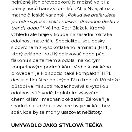
nejrůznějších dřevodekorů je možné volit i z
palety tisíců barev vzorníků RAL a NCS, ať už v
matné či lesklé variantě.
„Pokud ale preferujete
přírodní styl, lze zvolit i masivní dřevěnou desku v
trendy dubu,“
říká Ing. Petr Blažek. Kromě
vzhledu ale hraje v koupelně zásadní roli také
odolnost materiálu. Specialitou jsou desky
s povrchem z vysokotlakého laminátu (HPL),
který zvládne i rozlitý odlakovač nebo pád
flakonu s parfémem a odolá i náročným
koupelnovým podmínkám
.
Vedle klasického
provedení je k dispozici také kompaktní HPL
deska o tloušťce pouhých 12 milimetrů. Přestože
působí velmi subtilně, zachovává si vysokou
odolnost vůči vodě, teplotním výkyvům,
chemikáliím i mechanické zátěži. Zároveň je
snadná na údržbu a vysoce hygienická – bez
spár, kde by se mohly usazovat nečistoty.
UMYVADLO JAKO STYLOVÁ TEČKA