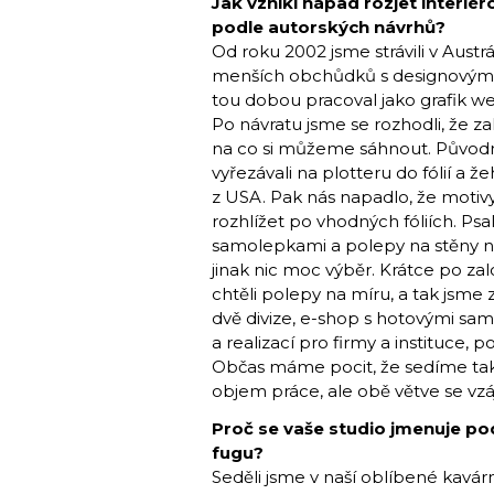
Jak vznikl nápad rozjet interié
podle autorských návrhů?
Od roku 2002 jsme strávili v Austrá
menších obchůdků s designovými pr
tou dobou pracoval jako grafik webů
Po návratu jsme se rozhodli, že 
na co si můžeme sáhnout. Původně j
vyřezávali na plotteru do fólií a ž
z USA. Pak nás napadlo, že motivy b
rozhlížet po vhodných fóliích. Psa
samolepkami a polepy na stěny nee
jinak nic moc výběr. Krátce po zal
chtěli polepy na míru, a tak jsme
dvě divize, e-shop s hotovými sa
a realizací pro firmy a instituce, 
Občas máme pocit, že sedíme tak 
objem práce, ale obě větve se vz
Proč se vaše studio jmenuje po
fugu?
Seděli jsme v naší oblíbené kavár