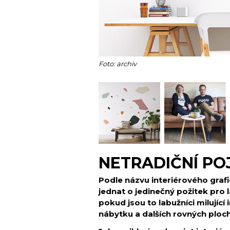
Foto: archiv
NETRADIČNÍ PO
Podle názvu interiérového graf
jednat o jedinečný požitek pro 
pokud jsou to labužníci milující
nábytku a dalších rovných ploc