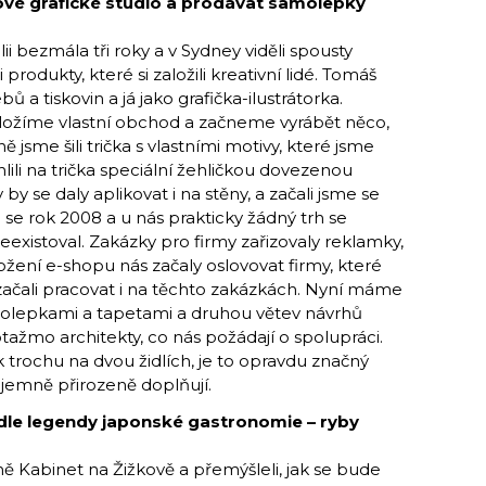
rové grafické studio a prodávat samolepky
lii bezmála tři roky a v Sydney viděli spousty
odukty, které si založili kreativní lidé. Tomáš
 a tiskovin a já jako grafička-ilustrátorka.
založíme vlastní obchod a začneme vyrábět něco,
sme šili trička s vlastními motivy, které jsme
ehlili na trička speciální žehličkou dovezenou
y se daly aplikovat i na stěny, a začali jsme se
l se rok 2008 a u nás prakticky žádný trh se
xistoval. Zakázky pro firmy zařizovaly reklamky,
ožení e-shopu nás začaly oslovovat firmy, které
 začali pracovat i na těchto zakázkách. Nyní máme
molepkami a tapetami a druhou větev návrhů
potažmo architekty, co nás požádají o spolupráci.
trochu na dvou židlích, je to opravdu značný
ájemně přirozeně doplňují.
dle legendy japonské gastronomie – ryby
ně Kabinet na Žižkově a přemýšleli, jak se bude