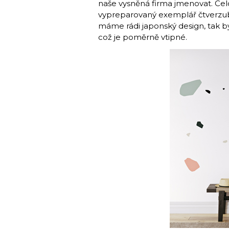
naše vysněná firma jmenovat. Ce
vypreparovaný exemplář čtver­zubc
máme rádi japonský design, tak b
což je poměrně vtipné.