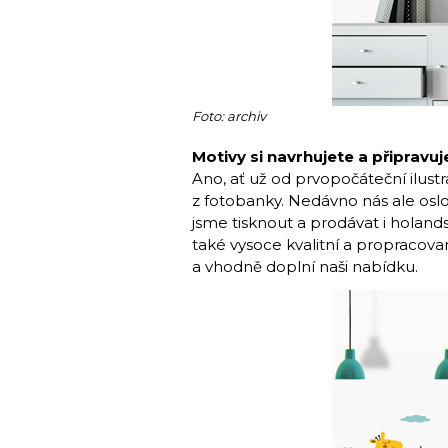
Foto: archiv
Motivy si navrhujete a připravu
Ano, ať už od prvopočáteční ilust
z fotobanky. Nedávno nás ale oslo
jsme tisknout a prodávat i holand
také vysoce kvalitní a propracované
a vhodně doplní naši nabídku.