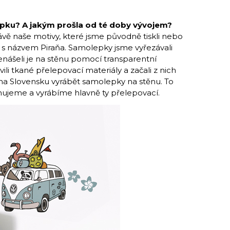
pku? A jakým prošla od té doby vývojem?
vě naše motivy, které jsme původně tiskli nebo
tiv s názvem Piraňa. Samolepky jsme vyřezávali
řenášeli je na stěnu pomocí transparentní
li tkané přelepovací materiály a začali z nich
 i na Slovensku vyrábět samolepky na stěnu. To
rhujeme a vyrábíme hlavně ty přelepovací.