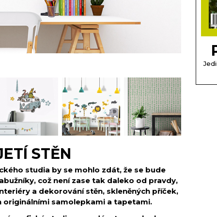
Jedi
JETÍ STĚN
ického studia by se mohlo zdát, že se bude
labužníky, což není zase tak daleko od pravdy,
 interiéry a dekorování stěn, skleněných příček,
h originálními samolepkami a tapetami.