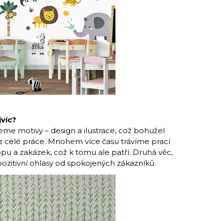
víc?
ujeme motivy – design a ilustrace, což bohužel
 z celé práce. Mnohem více času trávíme prací
opu a zakázek, což k tomu ale patří. Druhá věc,
a pozitivní ohlasy od spokojených zákazníků.