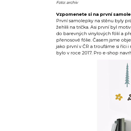
Foto: archiv
Vzpomenete si na první samole
První samolepky na stěnu byly prá
žehlili na trička. Asi první byl mo
do barevných vinylových fólií a p
přenosové fólie. Časem jsme objevi
jako první v ČR a troufáme si říci
bylo v roce 2017. Pro e-shop nav