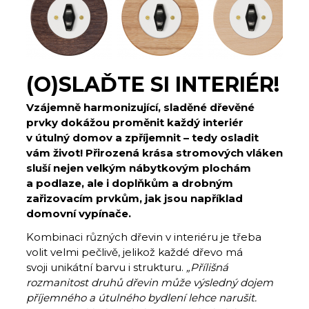
(O)SLAĎTE SI INTERIÉR!
Vzájemně harmonizující, sladěné dřevěné
prvky dokážou proměnit každý interiér
v útulný domov a zpříjemnit – tedy osladit
vám život! Přirozená krása stromových vláken
sluší nejen velkým nábytkovým plochám
a podlaze, ale i doplňkům a drobným
zařizovacím prvkům, jak jsou například
domovní vypínače.
Kombinaci různých dřevin v interiéru je třeba
volit velmi pečlivě, jelikož každé dřevo má
svoji unikátní barvu i strukturu.
„Přílišná
rozmanitost druhů dřevin může výsledný dojem
příjemného a útulného bydlení lehce narušit.