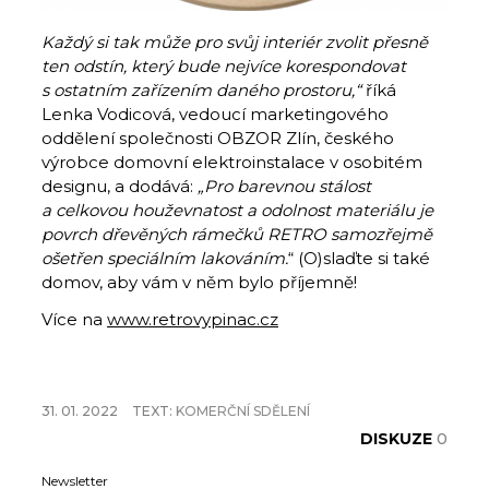
Každý si tak může pro svůj interiér zvolit přesně
ten odstín, který bude nejvíce korespondovat
s ostatním zařízením daného prostoru,“
říká
Lenka Vodicová, vedoucí marketingového
oddělení společnosti OBZOR Zlín, českého
výrobce domovní elektroinstalace v osobitém
designu, a dodává:
„Pro barevnou stálost
a celkovou houževnatost a odolnost materiálu je
povrch dřevěných rámečků RETRO samozřejmě
ošetřen speciálním lakováním.
“ (O)slaďte si také
domov, aby vám v něm bylo příjemně!
Více na
www.retrovypinac.cz
31. 01. 2022
TEXT:
KOMERČNÍ SDĚLENÍ
DISKUZE
0
Newsletter