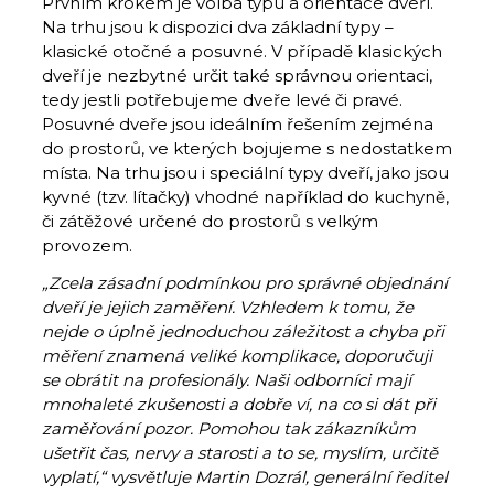
Prvním krokem je volba typu a orientace dveří.
Na trhu jsou k dispozici dva základní typy –
klasické otočné a posuvné. V případě klasických
dveří je nezbytné určit také správnou orientaci,
tedy jestli potřebujeme dveře levé či pravé.
Posuvné dveře jsou ideálním řešením zejména
do prostorů, ve kterých bojujeme s nedostatkem
místa. Na trhu jsou i speciální typy dveří, jako jsou
kyvné (tzv. lítačky) vhodné například do kuchyně,
či zátěžové určené do prostorů s velkým
provozem.
„Zcela zásadní podmínkou pro správné objednání
dveří je jejich zaměření. Vzhledem k tomu, že
nejde o úplně jednoduchou záležitost a chyba při
měření znamená veliké komplikace, doporučuji
se obrátit na profesionály. Naši odborníci mají
mnohaleté zkušenosti a dobře ví, na co si dát při
zaměřování pozor. Pomohou tak zákazníkům
ušetřit čas, nervy a starosti a to se, myslím, určitě
vyplatí,“ vysvětluje Martin Dozrál, generální ředitel