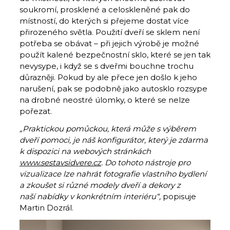
soukromí, prosklené a celoskleněné pak do
místností, do kterých si přejeme dostat více
přirozeného světla. Použití dveří se sklem není
potřeba se obávat – při jejich výrobě je možné
použít kalené bezpečnostní sklo, které se jen tak
nevysype, i když se s dveřmi bouchne trochu
důrazněji. Pokud by ale přece jen došlo k jeho
narušení, pak se podobně jako autosklo rozsype
na drobné neostré úlomky, o které se nelze
pořezat.
„Praktickou pomůckou, která může s výběrem
dveří pomoci, je náš konfigurátor, který je zdarma
k dispozici na webových stránkách
www.sestavsidvere.cz
. Do tohoto nástroje pro
vizualizace lze nahrát fotografie vlastního bydlení
a zkoušet si různé modely dveří a dekory z
naší nabídky v konkrétním interiéru“,
popisuje
Martin Dozrál.