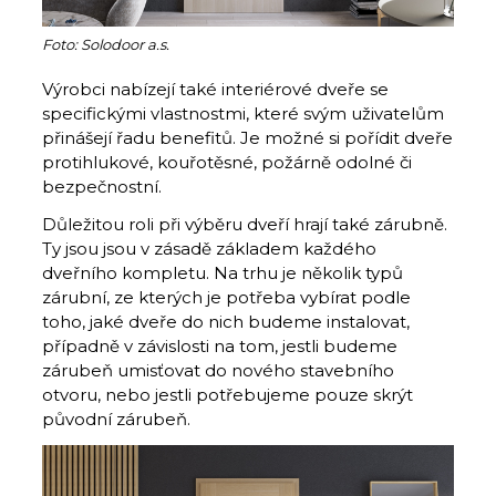
Foto: Solodoor a.s.
Výrobci nabízejí také interiérové dveře se
specifickými vlastnostmi, které svým uživatelům
přinášejí řadu benefitů. Je možné si pořídit dveře
protihlukové, kouřotěsné, požárně odolné či
bezpečnostní.
Důležitou roli při výběru dveří hrají také zárubně.
Ty jsou jsou v zásadě základem každého
dveřního kompletu. Na trhu je několik typů
zárubní, ze kterých je potřeba vybírat podle
toho, jaké dveře do nich budeme instalovat,
případně v závislosti na tom, jestli budeme
zárubeň umisťovat do nového stavebního
otvoru, nebo jestli potřebujeme pouze skrýt
původní zárubeň.