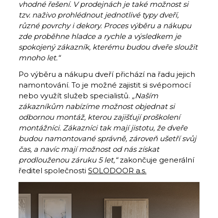
vhodné řešení. V prodejnách je také možnost si
tzv. naživo prohlédnout jednotlivé typy dveří,
různé povrchy i dekory. Proces výběru a nákupu
zde proběhne hladce a rychle a výsledkem je
spokojený zákazník, kterému budou dveře sloužit
mnoho let.“
Po výběru a nákupu dveří přichází na řadu jejich
namontování. To je možné zajistit si svépomocí
nebo využít služeb specialistů.
„Naším
zákazníkům nabízíme možnost objednat si
odbornou montáž, kterou zajišťují proškolení
montážníci. Zákazníci tak mají jistotu, že dveře
budou namontované správně, zároveň ušetří svůj
čas, a navíc mají možnost od nás získat
prodlouženou záruku 5 let,“
zakončuje generální
ředitel společnosti
SOLODOOR a.s.