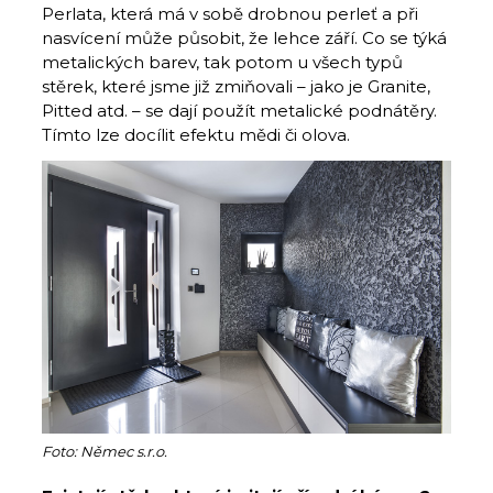
Perlata, která má v sobě drobnou perleť a při
nasvícení může působit, že lehce září. Co se týká
metalických barev, tak potom u všech typů
stěrek, které jsme již zmiňovali – jako je Granite,
Pitted atd. – se dají použít metalické podnátěry.
Tímto lze docílit efektu mědi či olova.
Foto: Němec s.r.o.