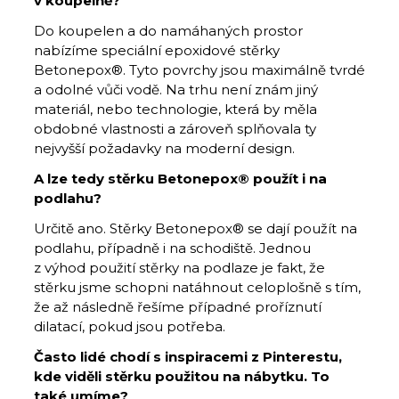
v koupelně?
Do koupelen a do namáhaných prostor
nabízíme speciální epoxidové stěrky
Betonepox®. Tyto povrchy jsou maximálně tvrdé
a odolné vůči vodě. Na trhu není znám jiný
materiál, nebo technologie, která by měla
obdobné vlastnosti a zároveň splňovala ty
nejvyšší požadavky na moderní design.
A lze tedy stěrku Betonepox® použít i na
podlahu?
Určitě ano. Stěrky Betonepox® se dají použít na
podlahu, případně i na schodiště. Jednou
z výhod použití stěrky na podlaze je fakt, že
stěrku jsme schopni natáhnout celoplošně s tím,
že až následně řešíme případné proříznutí
dilatací, pokud jsou potřeba.
Často lidé chodí s inspiracemi z Pinterestu,
kde viděli stěrku použitou na nábytku. To
také umíme?