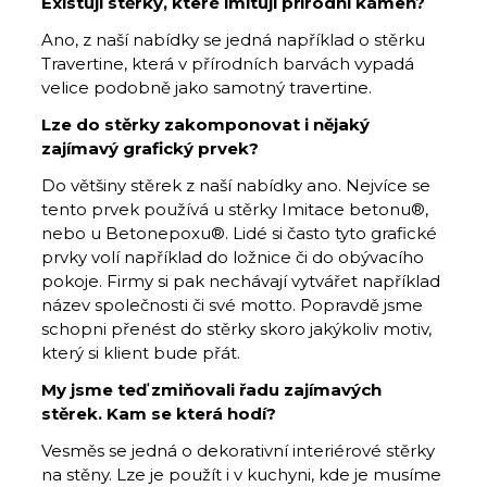
Existují stěrky, které imitují přírodní kámen?
Ano, z naší nabídky se jedná například o stěrku
Travertine, která v přírodních barvách vypadá
velice podobně jako samotný travertine.
Lze do stěrky zakomponovat i nějaký
zajímavý grafický prvek?
Do většiny stěrek z naší nabídky ano. Nejvíce se
tento prvek používá u stěrky Imitace betonu®,
nebo u Betonepoxu®. Lidé si často tyto grafické
prvky volí například do ložnice či do obývacího
pokoje. Firmy si pak nechávají vytvářet například
název společnosti či své motto. Popravdě jsme
schopni přenést do stěrky skoro jakýkoliv motiv,
který si klient bude přát.
My jsme teď zmiňovali řadu zajímavých
stěrek. Kam se která hodí?
Vesměs se jedná o dekorativní interiérové stěrky
na stěny. Lze je použít i v kuchyni, kde je musíme