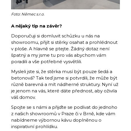
Foto: Němec s.r.o.
A nějaký tip na závěr?
Doporučuji si domluvit schůzku u nás na
showroomu, přijít si stěrky osahat a prohlédnout
v ploše. A hlavně se ptejte. Žádný dotaz není
špatný a my jsme tu pro vás abychom vám
poradili a vše potřebné vysvětlili.
Mysleli jste si, že stěrka musí být pouze šedá a
betonová? Tak teď jsme si potvrdili, že může být
různě barevná a mít nádherné struktury. Nyní už
je jenom na vás, které dáte přednost, aby oživila
váš domov.
Spojte se s námi a přijďte se podívat do jednoho
z našich showroomů v Praze či v Brně, kde vám
nabídneme výbornou kávu doplněnou o
inspirativní prohlídku.