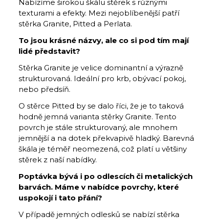
Nabízíme širokou škálu stěrek s různými
texturami a efekty. Mezi nejoblíbenější patří
stěrka Granite, Pitted a Perlata.
To jsou krásné názvy, ale co si pod tím mají
lidé představit?
Stěrka Granite je velice dominantní a výrazně
strukturovaná. Ideální pro krb, obývací pokoj,
nebo předsíň.
O stěrce Pitted by se dalo říci, že je to taková
hodně jemná varianta stěrky Granite. Tento
povrch je stále strukturovaný, ale mnohem
jemnější a na dotek překvapivě hladký. Barevná
škála je téměř neomezená, což platí u většiny
stěrek z naší nabídky.
Poptávka bývá i po odlescích či metalických
barvách.
Máme v nabídce povrchy, které
uspokojí i tato přání?
V případě jemných odlesků se nabízí stěrka