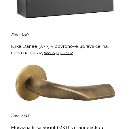
Foto: JAP
Klika Danae (JAP) v povrchové úpravě černá,
cena na dotaz,
www.japcz.cz
Foto: M&T
Mosazná klika Sogut (M&T) s magnetickou