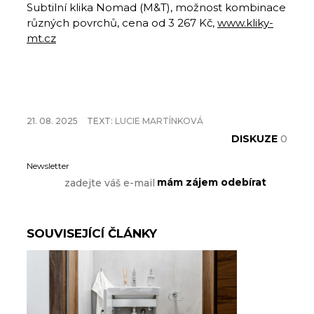
Subtilní klika Nomad (M&T), možnost kombinace
různých povrchů, cena od 3 267 Kč,
www.kliky-
mt.cz
21. 08. 2025
TEXT:
LUCIE MARTÍNKOVÁ
DISKUZE
0
Newsletter
SOUVISEJÍCÍ ČLÁNKY