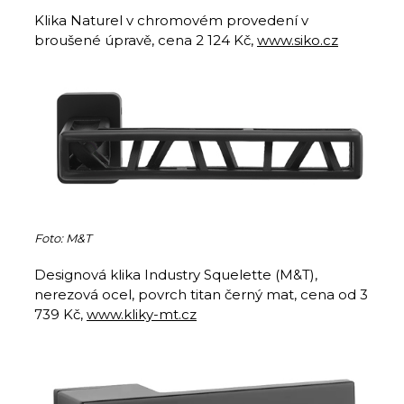
Klika Naturel v chromovém provedení v
broušené úpravě, cena 2 124 Kč,
www.siko.cz
Foto: M&T
Designová klika Industry Squelette (M&T),
nerezová ocel, povrch titan černý mat, cena od 3
739 Kč,
www.kliky-mt.cz