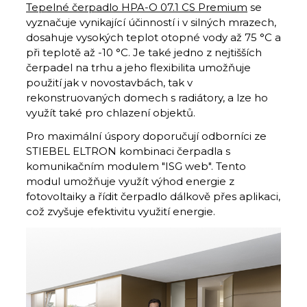
Tepelné čerpadlo HPA-O 07.1 CS Premium
se
vyznačuje vynikající účinností i v silných mrazech,
dosahuje vysokých teplot otopné vody až 75 °C a
při teplotě až -10 °C. Je také jedno z nejtišších
čerpadel na trhu a jeho flexibilita umožňuje
použití jak v novostavbách, tak v
rekonstruovaných domech s radiátory, a lze ho
využít také pro chlazení objektů.
Pro maximální úspory doporučují odborníci ze
STIEBEL ELTRON kombinaci čerpadla s
komunikačním modulem "ISG web". Tento
modul umožňuje využít výhod energie z
fotovoltaiky a řídit čerpadlo dálkově přes aplikaci,
což zvyšuje efektivitu využití energie.