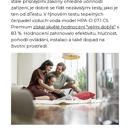
stále přísnějšími zákony ohledně účinnosti
zařízení, je dobré se řídit nezávislými testy, jako je
ten od dTestu. V říjnovém testu tepelných
čerpadel vzduch-voda model HPA-O 07.1 CS
Premium
získal skvělé hodnocení "velmi dobře"
s
83 %. Hodnocení zahrnovalo efektivitu, hlučnost,
pohodlí ovládání, instalaci a také dopad na
životní prostředí.