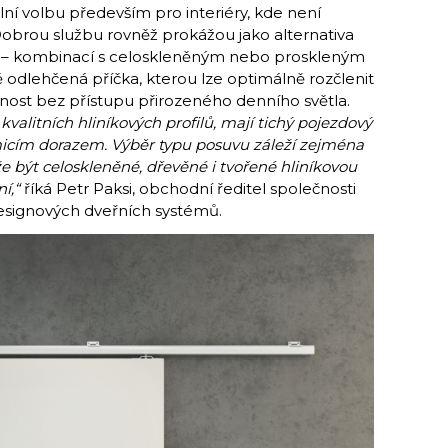
ní volbu především pro interiéry, kde není
obrou službu rovněž prokážou jako alternativa
e – kombinací s celoskleněným nebo proskleným
 odlehčená příčka, kterou lze optimálně rozčlenit
tnost bez přístupu přirozeného denního světla.
valitních hliníkových profilů, mají tichý pojezdový
micím dorazem. Výběr typu posuvu záleží zejména
e být celoskleněné, dřevěné i tvořené hliníkovou
ní,“
říká Petr Paksi, obchodní ředitel společnosti
signových dveřních systémů.