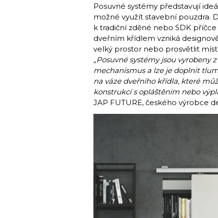
Posuvné systémy představují ideál
možné využít stavební pouzdra. D
k tradiční zděné nebo SDK příčc
dveřním křídlem vzniká designově
velký prostor nebo prosvětlit mís
„Posuvné systémy jsou vyrobeny z k
mechanismus a lze je doplnit tlu
na váze dveřního křídla, které můž
konstrukcí s opláštěním nebo výpl
JAP FUTURE, českého výrobce de