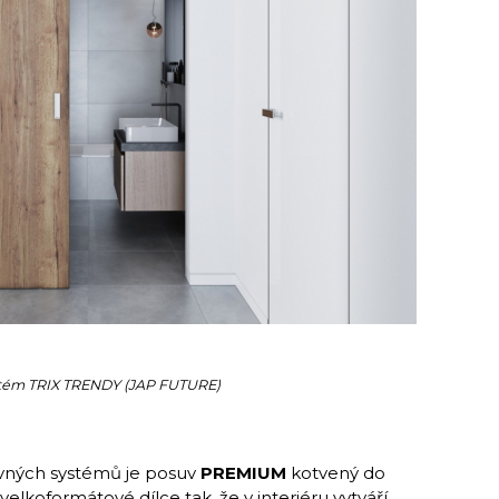
tém TRIX TRENDY (JAP FUTURE)
vných systémů je posuv
PREMIUM
kotvený do
elkoformátové dílce tak, že v interiéru vytváří