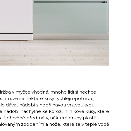
držba v myčce vhodná, mnoho lidí si nechce
 s tím, že se některé kusy rychleji opotřebují.
o dávat nádobí s nepřilnavou vrstvou typu
vé nádobí náchylné ke korozi, hliníkové kusy, které
jí, dřevěné předměty, některé druhy plastů,
lovaným zdobením a nože, které se v teplé vodě