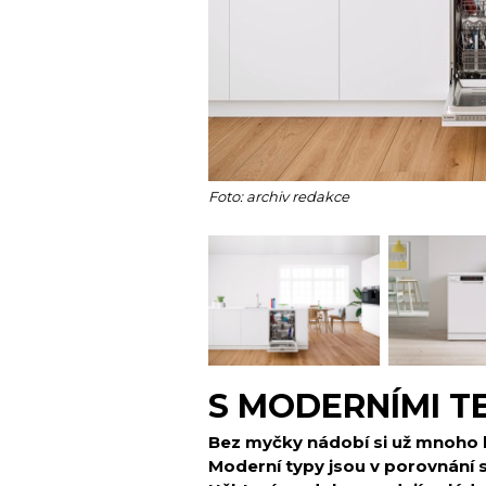
Foto: archiv redakce
S MODERNÍMI T
Bez myčky nádobí si už mnoho li
Moderní
typy jsou v porovnání s