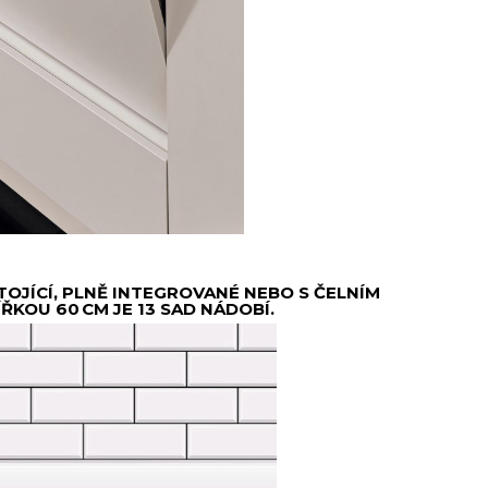
OJÍCÍ, PLNĚ INTEGROVANÉ NEBO S ČELNÍM
ŘKOU 60 CM JE 13 SAD NÁDOBÍ.