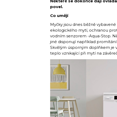
Některé se dokonce dají ovláda
povel.
Co umějí
Myčky jsou dnes běžně vybavené 
ekologického mytí, ochranou proti
vodním senzorem -Aqua-Stop. Něk
jiné disponují například promítá
Skvělým úsporným doplňkem je vý
teplo vznikající při mytí na závěr