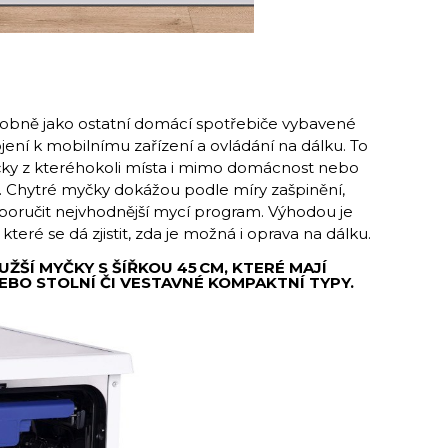
obně jako ostatní domácí spotřebiče vybavené
jení k mobilnímu zařízení a ovládání na dálku. To
yčky z kteréhokoli místa i mimo domácnost nebo
. Chytré myčky dokážou podle míry zašpinění,
doporučit nejvhodnější mycí program. Výhodou je
teré se dá zjistit, zda je možná i oprava na dálku.
ŽŠÍ MYČKY S ŠÍŘKOU 45 CM, KTERÉ MAJÍ
NEBO STOLNÍ ČI VESTAVNÉ KOMPAKTNÍ TYPY.