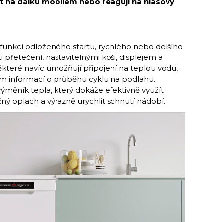
t na dálku mobilem nebo reagují na hlasový
funkcí odloženého startu, rychlého nebo delšího
 přetečení, nastavitelnými koši, displejem a
teré navíc umožňují připojení na teplou vodu,
ním informací o průběhu cyklu na podlahu.
měník tepla, který dokáže efektivně využít
ečný oplach a výrazně urychlit schnutí nádobí.