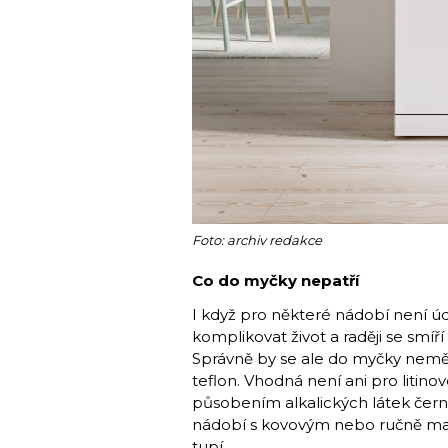
Foto: archiv redakce
Co do myčky nepatří
I když pro některé nádobí není ú
komplikovat život a raději se smíří
Správně by se ale do myčky neměl
teflon. Vhodná není ani pro litino
působením alkalických látek černa
nádobí s kovovým nebo ručně ma
tupí.