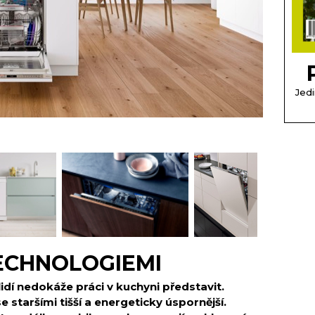
Jedi
ECHNOLOGIEMI
dí nedokáže práci v kuchyni představit.
e staršími tišší a energeticky úspornější.