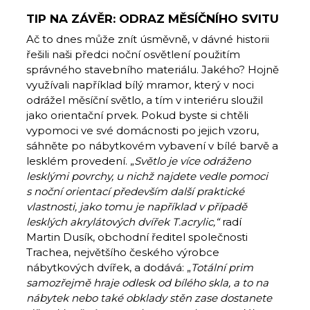
TIP NA ZÁVĚR: ODRAZ MĚSÍČNÍHO SVITU
Ač to dnes může znít úsměvně, v dávné historii
řešili naši předci noční osvětlení použitím
správného stavebního materiálu. Jakého? Hojně
využívali například bílý mramor, který v noci
odrážel měsíční světlo, a tím v interiéru sloužil
jako orientační prvek. Pokud byste si chtěli
vypomoci ve své domácnosti po jejich vzoru,
sáhněte po nábytkovém vybavení v bílé barvě a
lesklém provedení. „
Světlo je více odráženo
lesklými povrchy, u nichž najdete vedle pomoci
s noční orientací především další praktické
vlastnosti, jako tomu je například v případě
lesklých akrylátových dvířek T.acrylic,“
radí
Martin Dusík, obchodní ředitel společnosti
Trachea, největšího českého výrobce
nábytkových dvířek, a dodává: „
Totální prim
samozřejmě hraje odlesk od bílého skla, a to na
nábytek nebo také obklady stěn zase dostanete