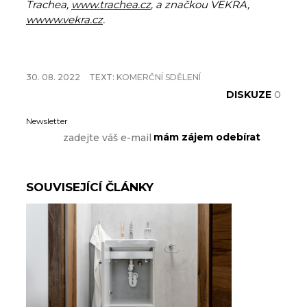
Trachea,
www.trachea.cz
, a značkou VEKRA,
w
www.vekra.cz
.
30. 08. 2022
TEXT:
KOMERČNÍ SDĚLENÍ
DISKUZE
0
Newsletter
SOUVISEJÍCÍ ČLÁNKY