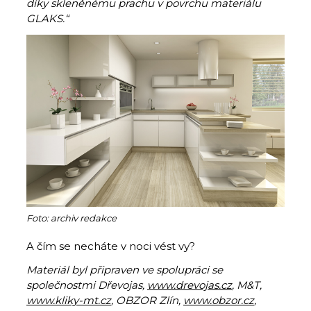
díky skleněnému prachu v povrchu materiálu
GLAKS.“
Foto: archiv redakce
A čím se necháte v noci vést vy?
Materiál byl připraven ve spolupráci se
společnostmi Dřevojas,
www.drevojas.cz
, M&T,
www.kliky-mt.cz
, OBZOR Zlín,
www.obzor.cz
,