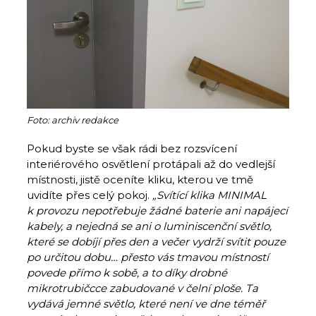
Foto: archiv redakce
Pokud byste se však rádi bez rozsvícení
interiérového osvětlení protápali až do vedlejší
místnosti, jistě oceníte kliku, kterou ve tmě
uvidíte přes celý pokoj.
„Svítící klika MINIMAL
k provozu nepotřebuje žádné baterie ani napájecí
kabely, a nejedná se ani o luminiscenční světlo,
které se dobíjí přes den a večer vydrží svítit pouze
po určitou dobu… přesto vás tmavou místností
povede přímo k sobě, a to díky drobné
mikrotrubičcce zabudované v čelní ploše. Ta
vydává jemné světlo, které není ve dne téměř