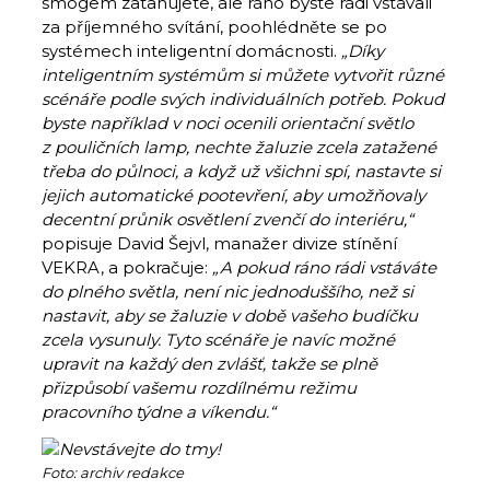
smogem zatahujete, ale ráno byste rádi vstávali
za příjemného svítání, poohlédněte se po
systémech inteligentní domácnosti.
„Díky
inteligentním systémům si můžete vytvořit různé
scénáře podle svých individuálních potřeb. Pokud
byste například v noci ocenili orientační světlo
z pouličních lamp, nechte žaluzie zcela zatažené
třeba do půlnoci, a když už všichni spí, nastavte si
jejich automatické pootevření, aby umožňovaly
decentní průnik osvětlení zvenčí do interiéru,“
popisuje David Šejvl, manažer divize stínění
VEKRA, a pokračuje:
„A pokud ráno rádi vstáváte
do plného světla, není nic jednoduššího, než si
nastavit, aby se žaluzie v době vašeho budíčku
zcela vysunuly. Tyto scénáře je navíc možné
upravit na každý den zvlášť, takže se plně
přizpůsobí vašemu rozdílnému režimu
pracovního týdne a víkendu.“
Foto: archiv redakce