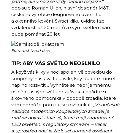
patrné, ale v noci se vždy naplno rozjasní,“
popisuje Roman Ulich, hlavní designér M&T,
českého výrobce designového dveřního
a okenního kování. Svítící kliku uvidíte i ze
vzdálenosti až 20 metrů a svým světlem vám
bude pomáhat 20 let.
Foto: archiv redakce
TIP: ABY VÁS SVĚTLO NEOSLNILO
A když vás kliky v noci spolehlivě dovedou do
koupelny, nastává ta chvíle, kdy budete muset
naplno rozsvítit… Vyhněte se nepříjemnému
oslnění jasným světlem zářivek a pořiďte si
šikovného pomocníka v podobě zrcadla, které
vám pomůže pomalu se rozkoukat. „
V současné
nabídce moderních koupelnových zrcadel je
možné objevit i taková, která mají
zabudované
LED osvětlení s regulátory stmívání – večer
a uprostřed noci je žádoucí tlumené osvětlení,