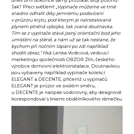
dnes umí dokonce samy prozradit svoji polohu?
Jak? Přeci světlem!
„Vypínače můžeme ve tmě
snadno odhalit díky jemnému podsvícení
v průzoru krytu, pod kterým je nainstalovaná
plynem plněná výbojka, tak zvaná doutnavka.
Tím se z vypínače stává jasný orientační bod jeho
umístění na stěně, a nám už se tak nestane, že
bychom při nočním tápání po zdi například
shodili obraz,“
říká Lenka Vodicová, vedoucí
marketingu společnosti OBZOR Zlín, českého
výrobce domovní elektroinstalace. Doutnavkou
jsou vybaveny například vypínače kolekcí
ELEGANT a DECENTE, přičemž u vypínačů
ELEGANT je průzor ve svislém směru,
u DECENTE je naopak vodorovný, aby designově
korespondoval s liniemi obdélníkového rámečku.