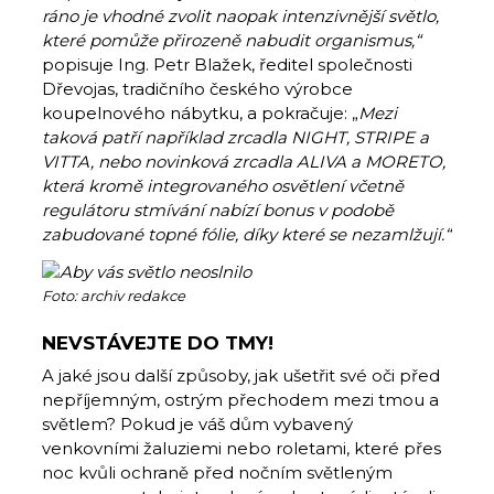
ráno je vhodné zvolit naopak intenzivnější světlo,
které pomůže přirozeně nabudit organismus,“
popisuje Ing. Petr Blažek, ředitel společnosti
Dřevojas, tradičního českého výrobce
koupelnového nábytku, a pokračuje: „
Mezi
taková patří například zrcadla NIGHT, STRIPE a
VITTA, nebo novinková zrcadla ALIVA a MORETO,
která kromě integrovaného osvětlení včetně
regulátoru stmívání nabízí bonus v podobě
zabudované topné fólie, díky které se nezamlžují.“
Foto: archiv redakce
NEVSTÁVEJTE DO TMY!
A jaké jsou další způsoby, jak ušetřit své oči před
nepříjemným, ostrým přechodem mezi tmou a
světlem? Pokud je váš dům vybavený
venkovními žaluziemi nebo roletami, které přes
noc kvůli ochraně před nočním světleným