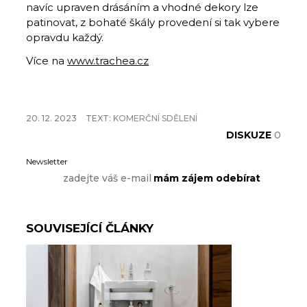
navíc upraven drásáním a vhodné dekory lze
patinovat, z bohaté škály provedení si tak vybere
opravdu každý.
Více na
www.trachea.cz
20. 12. 2023
TEXT:
KOMERČNÍ SDĚLENÍ
DISKUZE
0
Newsletter
SOUVISEJÍCÍ ČLÁNKY