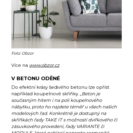
Foto: Obzor
Více na
www.obzor.cz
V BETONU ODĚNÉ
Do efektní krásy šedivého betonu lze opříst
například koupelnové skříňky.
„Beton je
současným
hitem i na poli koupelnového
nábytku, proto ho najdete téměř u všech našich
modelových řad. Konkrétně je dostupný na
skříňkách řady TAKE IT s možností dvířkového či
zásuvkového provedení, řady VARIANTE či
MODULE, které nabízejí naprosto rozmanité