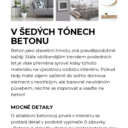
V ŠEDÝCH TÓNECH
BETONU
Beton jako stavební hmotu zná pravděpodobně
každý. Stále oblíbenějším trendem posledních
let je však přeměna syrové krásy tohoto
materiálu na výsostnou ozdobu interiéru. Pokud
tedy máte zájem začlenit do svého domova
element s neotřelým, ale barevně neutrálním
půvabem, nechte se inspirovat a vsaďte na
beton!
MOCNÉ DETAILY
O atraktivní betonový prvek v interiéru se
postará detail v podobě vypínače či zásuvky.