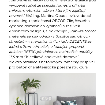
„Betonové rámečky domovní elektroinstalace jsou
vyrobené ručně ze speciální směsi s příměsí
mikroarmaturních vláken, které jim zajišťují
pevnost,“
říká Ing. Martina Obadalová, vedoucí
marketingu společnosti OBZOR Zlín, českého
výrobce domovních vypínačů a zásuvek
v osobitém designu, a pokračuje:
„Stabilita tohoto
materiálu se pak odráží i v tloušťce samotných
rámečků – v hranatých liniích řady DECENTE se
jedná o 7mm rámeček, u kulatých proporcí
kolekce RETRO jde dokonce o rámeček tloušťky
13,5 mm.“
K celkové atraktivitě domovní
elektroinstalace s betonovými rámečky přispívá i
pro beton charakteristická porézní struktura.