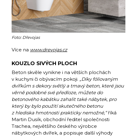
Foto: Dřevojas
Více na
www.drevojas.cz
KOUZLO SIVÝCH PLOCH
Beton skvěle vynikne i na větších plochách
v kuchyni či obývacím pokoji.
„Díky fóliovaným
dvířkům s dekory světlý a tmavý beton, které jsou
věrně podobné své předloze, můžete do
betonového kabátku zahalit také nábytek, pro
který by bylo použití skutečného betonu
z hlediska hmotnosti prakticky nemožné,“
říká
Martin Dusík, obchodní ředitel společnosti
Trachea, největšího českého výrobce
nábytkových dvířek, a popisuje další výhody