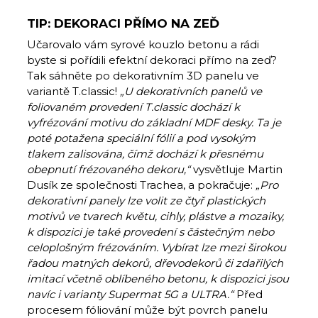
TIP: DEKORACI PŘÍMO NA ZEĎ
Učarovalo vám syrové kouzlo betonu a rádi
byste si pořídili efektní dekoraci přímo na zeď?
Tak sáhněte po dekorativním 3D panelu ve
variantě T.classic!
„U dekorativních panelů ve
foliovaném provedení T.classic dochází k
vyfrézování motivu do základní MDF desky. Ta je
poté potažena speciální fólií a pod vysokým
tlakem zalisována, čímž dochází k přesnému
obepnutí frézovaného dekoru,“
vysvětluje Martin
Dusík ze společnosti Trachea, a pokračuje:
„Pro
dekorativní panely lze volit ze čtyř plastických
motivů ve tvarech květu, cihly, plástve a mozaiky,
k dispozici je také provedení s částečným nebo
celoplošným frézováním. Vybírat lze mezi širokou
řadou matných dekorů, dřevodekorů či zdařilých
imitací včetně oblíbeného betonu, k dispozici jsou
navíc i varianty Supermat 5G a ULTRA.“
Před
procesem fóliování může být povrch panelu