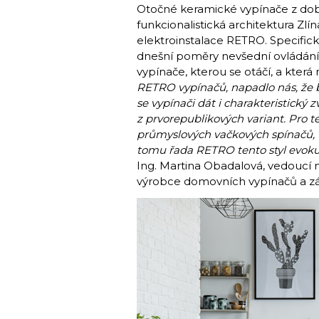
Otočné keramické vypínače z dob 
funkcionalistická architektura Zlí
elektroinstalace RETRO. Specific
dnešní poměry nevšední ovládání 
vypínače, kterou se otáčí, a která
RETRO vypínačů, napadlo nás, že b
se vypínači dát i charakteristický 
z prvorepublikových variant. Pro te
průmyslových vačkových spínačů, 
tomu řada RETRO tento styl evokuj
Ing. Martina Obadalová, vedoucí
výrobce domovních vypínačů a zá