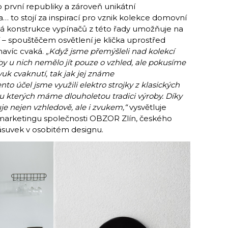
první republiky a zároveň unikátní
na… to stojí za inspirací pro vznik kolekce domovní
ká konstrukce vypínačů z této řady umožňuje na
– spouštěčem osvětlení je klička uprostřed
 navíc cvaká.
„Když jsme přemýšleli nad kolekcí
y u nich nemělo jít pouze o vzhled, ale pokusíme
zvuk cvaknutí, tak jak jej známe
nto účel jsme využili elektro strojky z klasických
u kterých máme dlouholetou tradici výroby. Díky
e nejen vzhledově, ale i zvukem,“
vysvětluje
 marketingu společnosti OBZOR Zlín, českého
suvek v osobitém designu.