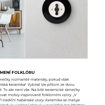
AMENÍ FOLKLÓRU
mečky rozmanité materiály, pokud však
ás získá keramika! Vybírat lze přitom ze dvou
né. To ale není vše. Na bílé keramické rámečky
t motivy inspirované folklorními vzory.
„V
 tradiční habánské vzory. Keramika se maluje