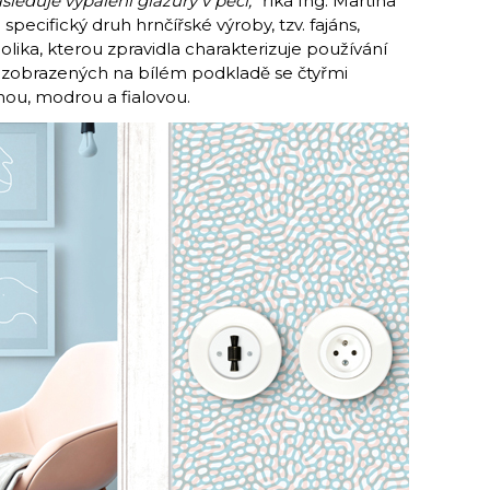
sleduje vypálení glazury v peci,“
říká Ing. Martina
ecifický druh hrnčířské výroby, tzv. fajáns,
ika, kterou zpravidla charakterizuje používání
ů zobrazených na bílém podkladě se čtyřmi
nou, modrou a fialovou.