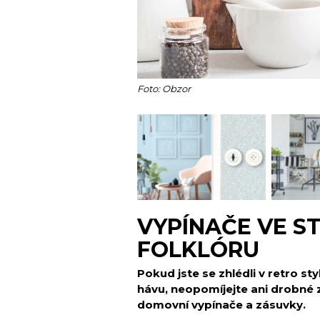
Foto: Obzor
VYPÍNAČE VE ST
FOLKLÓRU
Pokud jste se zhlédli v retro st
hávu, neopomíjejte ani drobné z
domovní vypínače a zásuvky.