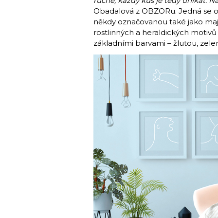
ručně, každý kus je tedy unikát. Ná
Obadalová z OBZORu. Jedná se o sp
někdy označovanou také jako majol
rostlinných a heraldických motiv
základními barvami – žlutou, zele