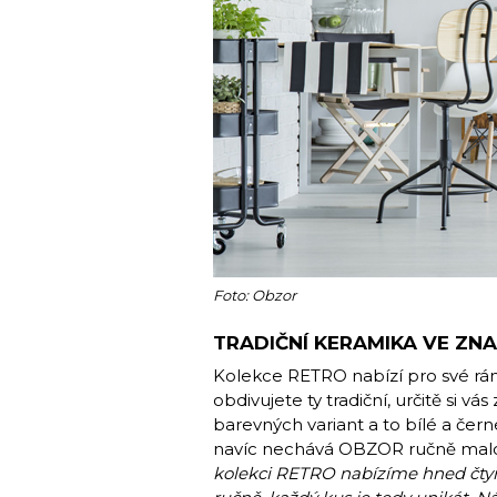
Foto: Obzor
TRADIČNÍ KERAMIKA VE ZN
Kolekce RETRO nabízí pro své rá
obdivujete ty tradiční, určitě si v
barevných variant a to bílé a čer
navíc nechává OBZOR ručně malova
kolekci RETRO nabízíme hned čtyři