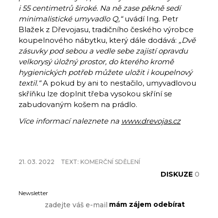
i 55 centimetrů široké. Na ně zase pěkně sedí
minimalistické umyvadlo Q,“
uvádí Ing. Petr
Blažek z Dřevojasu, tradičního českého výrobce
koupelnového nábytku, který dále dodává:
„Dvě
zásuvky pod sebou a vedle sebe zajistí opravdu
velkorysý úložný prostor, do kterého kromě
hygienických potřeb můžete uložit i koupelnový
textil.“
A pokud by ani to nestačilo, umyvadlovou
skříňku lze doplnit třeba vysokou skříní se
zabudovaným košem na prádlo.
Více informací naleznete na
www.drevojas.cz
21. 03. 2022
TEXT:
KOMERČNÍ SDĚLENÍ
DISKUZE
0
Newsletter