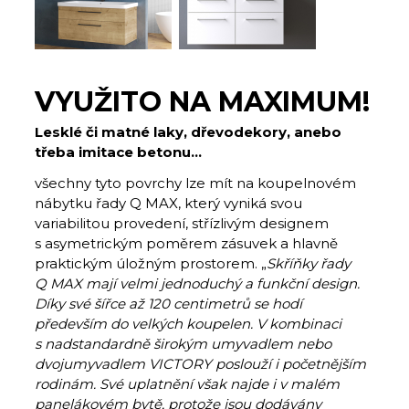
VYUŽITO NA MAXIMUM!
Lesklé či matné laky, dřevodekory, anebo
třeba imitace betonu…
všechny tyto povrchy lze mít na koupelnovém
nábytku řady Q MAX, který vyniká svou
variabilitou provedení, střízlivým designem
s asymetrickým poměrem zásuvek a hlavně
praktickým úložným prostorem. „
Skříňky řady
Q MAX mají velmi jednoduchý a funkční design.
Díky své šířce až 120 centimetrů se hodí
především do velkých koupelen. V kombinaci
s nadstandardně širokým umyvadlem nebo
dvojumyvadlem VICTORY poslouží i početnějším
rodinám. Své uplatnění však najde i v malém
panelákovém bytě, protože jsou dodávány