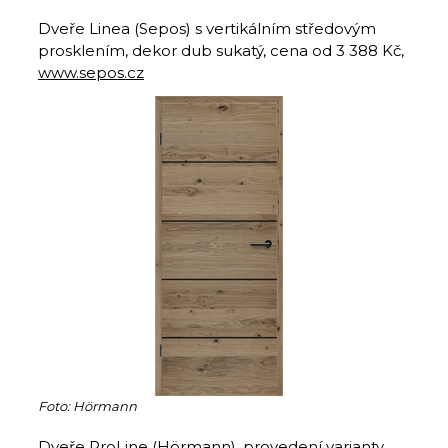
Dveře Linea (Sepos) s vertikálním středovým
prosklením, dekor dub sukatý, cena od 3 388 Kč,
www.sepos.cz
Foto: Hörmann
Dveře ProLine (Hörmann), provedení varianty