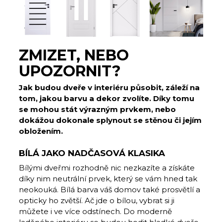
ZMIZET, NEBO
UPOZORNIT?
Jak budou dveře v interiéru působit, záleží na
tom, jakou barvu a dekor zvolíte. Díky tomu
se mohou stát výrazným prvkem, nebo
dokážou dokonale splynout se stěnou či jejím
obložením.
BÍLÁ JAKO NADČASOVÁ KLASIKA
Bílými dveřmi rozhodně nic nezkazíte a získáte
díky nim neutrální prvek, který se vám hned tak
neokouká. Bílá barva váš domov také prosvětlí a
opticky ho zvětší. Ač jde o bílou, vybrat si ji
můžete i ve více odstínech. Do moderně