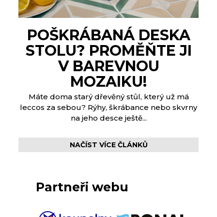
POŠKRÁBANÁ DESKA
STOLU? PROMĚŇTE JI
V BAREVNOU
MOZAIKU!
Máte doma starý dřevěný stůl, který už má
leccos za sebou? Rýhy, škrábance nebo skvrny
na jeho desce ještě...
NAČÍST VÍCE ČLÁNKŮ
Partneři webu