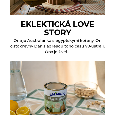
EKLEKTICKÁ LOVE
STORY
Ona je Australanka s egyptskými kořeny. On
čistokrevný Dán s adresou toho času v Austrálii.
Ona je živel....