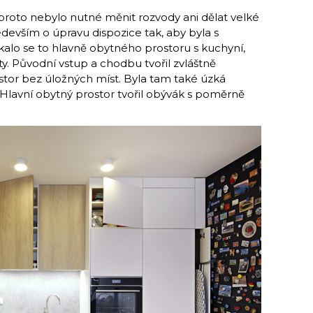
 proto nebylo nutné měnit rozvody ani dělat velké
edevším o úpravu dispozice tak, aby byla s
kalo se to hlavně obytného prostoru s kuchyní,
ty. Původní vstup a chodbu tvořil zvláštně
stor bez úložných míst. Byla tam také úzká
 Hlavní obytný prostor tvořil obývák s poměrně