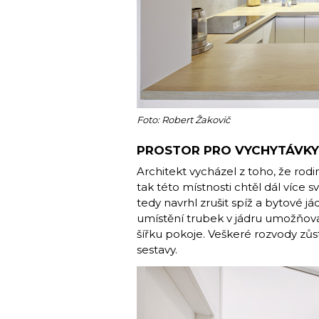
Foto: Robert Žakovič
PROSTOR PRO VYCHYTÁVKY
Architekt vycházel z toho, že rod
tak této místnosti chtěl dál více sv
tedy navrhl zrušit spíž a bytové j
umístění trubek v jádru umožňoval
šířku pokoje. Veškeré rozvody zůst
sestavy.