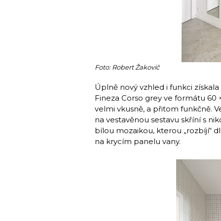
Foto: Robert Žakovič
Úplně nový vzhled i funkci získal
Fineza Corso grey ve formátu 60 
velmi vkusně, a přitom funkčně. Ve
na vestavěnou sestavu skříní s ni
bílou mozaikou, kterou „rozbíjí“ 
na krycím panelu vany.