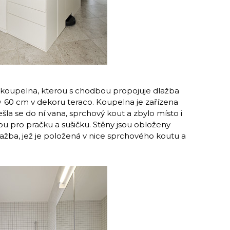
a koupelna, kterou s chodbou propojuje dlažba
× 60 cm v dekoru teraco. Koupelna je zařízena
šla se do ní vana, sprchový kout a zbylo místo i
kou pro pračku a sušičku. Stěny jsou obloženy
dlažba, jež je položená v nice sprchového koutu a