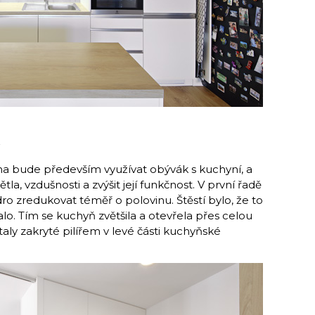
ina bude především využívat obývák s kuchyní, a
ětla, vzdušnosti a zvýšit její funkčnost. V první řadě
ádro zredukovat téměř o polovinu. Štěstí bylo, že to
o. Tím se kuchyň zvětšila a otevřela přes celou
aly zakryté pilířem v le­vé části kuchyňské