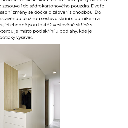
e zasouvají do sádrokartonového pouzdra. Dveře
Zásadní změny se dočkalo zádveří s chodbou. Do
vestavěnou úložnou sestavu skříní s botníkem a
ačující chodbě jsou taktéž vestavěné skříně s
erou je místo pod skříní u podlahy, kde je
botický vysavač.