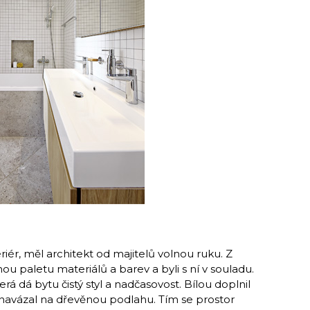
iér, měl architekt od majitelů volnou ruku. Z
nou paletu materiálů a barev a byli s ní v souladu.
erá dá bytu čistý styl a nadčasovost. Bílou doplnil
navázal na dřevěnou podlahu. Tím se prostor