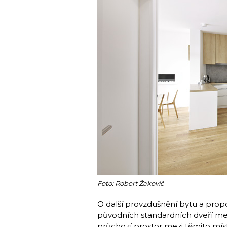
Foto: Robert Žakovič
O další provzdušnění bytu a pro­p
původních standardních dveří m
průchozí prostor mezi těmito míst