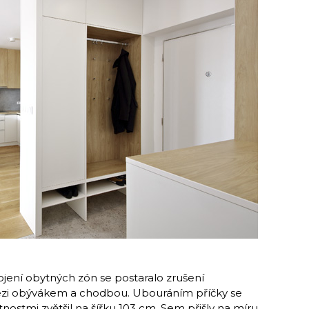
ojení obytných zón se postaralo zrušení
ezi obývákem a chodbou. Ubouráním příčky se
nostmi zvětšil na šířku 103 cm. Sem přišly na míru