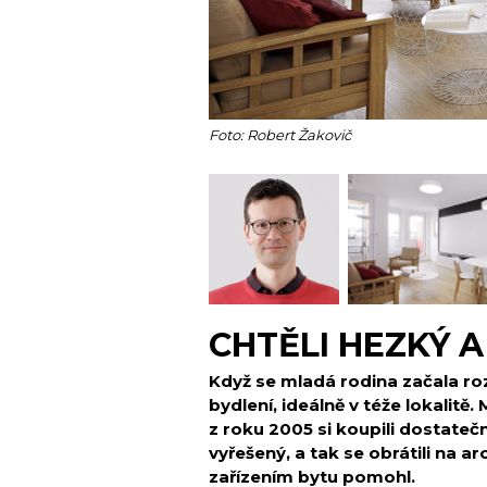
Foto: Robert Žakovič
CHTĚLI HEZKÝ A
Když se mladá rodina začala ro
bydlení, ideálně v téže lokalitě
z roku 2005 si koupili dostatečn
vyřešený, a tak se obrátili na ar
zařízením bytu pomohl.