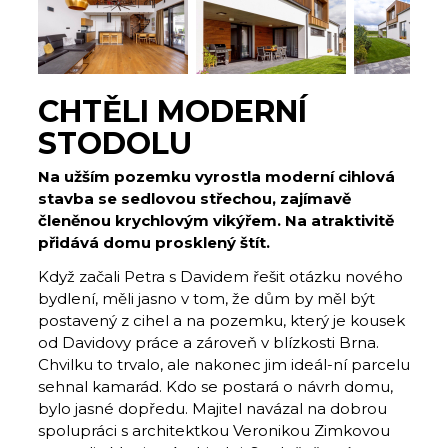
CHTĚLI MODERNÍ
STODOLU
Na užším pozemku vyrostla moderní cihlová
stavba se sedlovou střechou, zajímavě
členěnou krychlovým vikýřem. Na atraktivitě
přidává domu prosklený štít.
Když začali Petra s Davidem řešit otázku nového
bydlení, měli jasno v tom, že dům by měl být
postavený z cihel a na pozemku, který je kousek
od Davidovy práce a zároveň v blízkosti Brna.
Chvilku to trvalo, ale nakonec jim ideál-ní parcelu
sehnal kamarád. Kdo se postará o návrh domu,
bylo jasné dopředu. Majitel navázal na dobrou
spolupráci s architektkou Veronikou Zimkovou