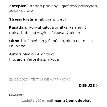
Zateplení:
stěny a podlahy – grafitový polystyren,
střecha – PIR
Střešní
krytina
: falcovaný plech
Fasáda
: silikon-silikátová omítka, kamenný
obklad, obklad vikýře – falcovaný plech
Okna
:
hliníkové rámy Schücco, okno na terasu
HS portál
Autoři
: Magion Architekti,
Ing. arch. Veronika Zimková
22. 02. 2023
TEXT:
LUCIE MARTÍNKOVÁ
DISKUZE
0
Newsletter