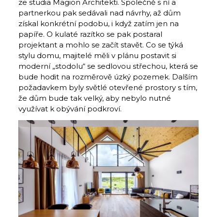
ze studia Magion Architekti. Společně s ní a
partnerkou pak sedávali nad návrhy, až dům
získal konkrétní podobu, i když zatím jen na
papíře. O kulaté razítko se pak postaral
projektant a mohlo se začít stavět. Co se týká
stylu domu, majitelé měli v plánu postavit si
moderní „stodolu“ se sedlovou střechou, která se
bude hodit na rozměrově úzký pozemek. Dalším
požadavkem byly světlé otevřené prostory s tím,
že dům bude tak velký, aby nebylo nutné
využívat k obývání podkroví.