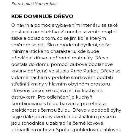
Foto: Lukáš Hausenblas
KDE DOMINUJE DŘEVO
O návrh a pomoc s vybavením interiéru se také
postarala architektka. Z mnoha sezení s majiteli
získala obraz o tom, co se jim líbí a kterým
směrem se dát. Šlo o moderní bydlení, spíše
minimalistického charakteru, kde bude
převládat dřevo a přírodní materiály. Dřevo
dostala do domu pomocí dubové podlahové
krytiny pořízené ve studiu Princ Parket. Dřevo se
v domě nachází v podobě smrkovém podbití
střešní šikminy v hlavním obytném prostoru.
Dřevěný dekor se objevuje i na kuchyni s
ostrůvkem. Pro odlehčení je kuchyň
kombinovaná s bílou barvou a
pro efekt a
praktičnost s černou žulou
. Dřevo v podobě dýhy
kryje dále povrchy dveří. Industriálním prvkem
jsou schodnice u zábradlí a černé kovové
zábradlí na ochozu. Spolu s pohledovou cihlovou