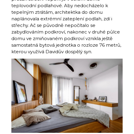
teplovodní podlahové
. Aby nedocházelo k
tepelným ztrátám, architektka do domu
naplánovala extrémní zateplení podlah, zdí i
střechy. Ač se původně nepočítalo se
zabydlováním podkroví, nakonec v druhé půlce
domu ve zmiňovaném podkroví vznikla ještě
samostatná bytová jednotka o rozloze 76 metrů,
kterou využívá Davidův dospělý syn.