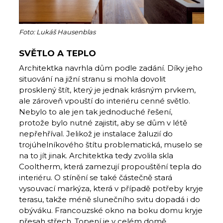
Foto: Lukáš Hausenblas
SVĚTLO A TEPLO
Architektka navrhla dům podle zadání. Díky jeho
situování na jižní stranu si mohla dovolit
prosklený štít, který je jednak krásným prvkem,
ale zároveň vpouští do interiéru cenné světlo.
Nebylo to ale jen tak jednoduché řešení,
protože bylo nutné zajistit, aby se dům v létě
nepřehříval.
Jelikož je instalace žaluzií do
trojúhelníkového štítu problematická
, muselo se
na to jít jinak. Architektka tedy zvolila skla
Cooltherm, která zamezují propouštění tepla do
interiéru. O stínění se také částečně stará
vysouvací markýza, která v případě potřeby kryje
terasu, takže méně slunečního svitu dopadá i do
obýváku. Francouzské okno na boku domu kryje
přesah střech
.
Topení je v celém domě