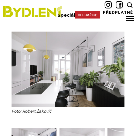
PŘEDPLATNÉ
Speciál
Foto: Robert Žakovič