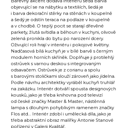
Barevný akcent dodává interiéru šedá barva
objevující se na nábytku a textiliích, šedá je
i barva dekorační stěrky na stěnách v koupelně
a šedý je odstín teraca na podlaze v koupelně
a v chodbě. O teplý pocit se starají dřevěné
parkety, žlutá svítidla a běhoun v kuchyni, olivově
zelená pronikla do bytu po narození dcery.
Oživující roli hrají v interiéru i pokojové květiny.
Nadčasová bílá kuchyň je v bílé barvě s černým
modulem horních skříněk. Doplňuje ji protilehlý
ostrůvek s varnou deskou s integrovaným
odsavačem. Ostrůvek je z corianu a spolu
s barovými stoličkami slouží zároveň jako jídelna.
Podle návrhu architektky vyráběl kuchyň truhlář
na zakázku. Interiér dotváří spousta designových
kousků, jako je třeba knihovna pod televizí
od české značky Master & Master, nástěnná
lampa s dlouhým pohyblivým ramenem značky
Flos atd… Interiér zdo­bí i umělecká díla, jako je
třeba abstraktní obraz malířky Antonie Stanové
pořízený v Galerii Kvalitář.