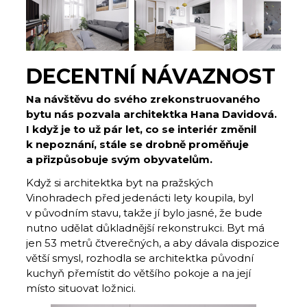
DECENTNÍ NÁVAZNOST
Na návštěvu do svého zrekonstruovaného
bytu nás pozvala architektka Hana Davidová.
I když je to už pár let, co se interiér změnil
k nepoznání, stále se drobně proměňuje
a přizpůsobuje svým obyvatelům.
Když si architektka byt na pražských
Vinohradech před jedenácti lety koupila, byl
v původním stavu, takže jí bylo jasné, že bude
nutno udělat důkladnější rekonstrukci. Byt má
jen 53 metrů čtverečných, a aby dávala dispozice
větší smysl, rozhodla se architektka původní
kuchyň přemístit do většího pokoje a na její
místo situovat ložnici.