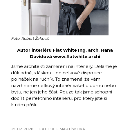
Foto: Robert Žakovič
Autor interiéru Flat White Ing. arch. Hana
Davidová www.flatwhite.archi
Jsme architekti zaměření na interiéry. Děláme je
důkladně, s láskou – od celkové dispozice
po háček na ručník. To znamená, že vám
navrhneme celkový interiér vašeho domu nebo
bytu, ne jen jeho část. Pouze tak jsme schopni
docílit perfektního interiéru, pro který jste si
k nám přišli.
25. 02. 2026
TEXT:
LUCIE MARTÍNKOVÁ