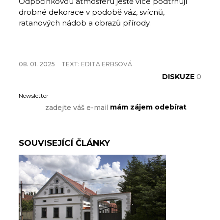
Odpočinkovou atmosféru ještě více podtrhují
drobné dekorace v podobě váz, svícnů,
ratanových nádob a obrazů přírody.
08. 01. 2025
TEXT:
EDITA ERBSOVÁ
DISKUZE
0
Newsletter
SOUVISEJÍCÍ ČLÁNKY