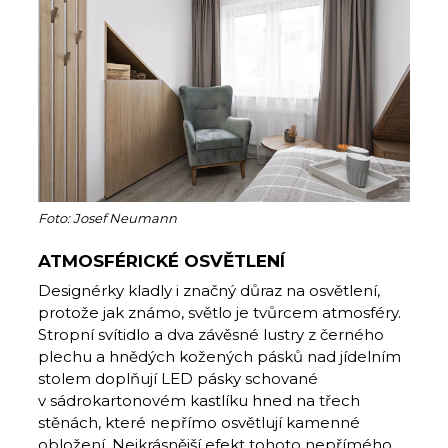
Foto: Josef Neumann
ATMOSFÉRICKÉ OSVĚTLENÍ
Designérky kladly i značný důraz na osvětlení,
protože jak známo, světlo je tvůrcem atmosféry.
Stropní svítidlo a dva závěsné lustry z černého
plechu a hnědých kožených pásků nad jídelním
stolem doplňují LED pásky schované
v sádrokartonovém kastlíku hned na třech
stěnách, které nepřímo osvětlují kamenné
obložení. Nejkrásnější efekt tohoto nepřímého