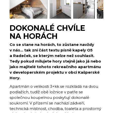
DOKONALÉ CHVÍLE
NA HORÁCH
Co se stane na horách, to zůstane navždy
v nás… tak zní část textu písně kapely O5
a Radeček, se kterým nelze než souhlasit.
Tedy pokud milujete hory stejně jako já nebo
jako majitelé tohoto rekreačního apartmánu
v developerském projektu v obci Kašperské
Hory.
Apartmán o velikosti 3+kk se rozkládá na dvou
podlažích, tudíž obě ložnice v patře se
společnou koupelnou poskytují dokonalé
soukromí. V přízemí se nachází zádveří,
technická místnost, chodba, toaleta a prostorný