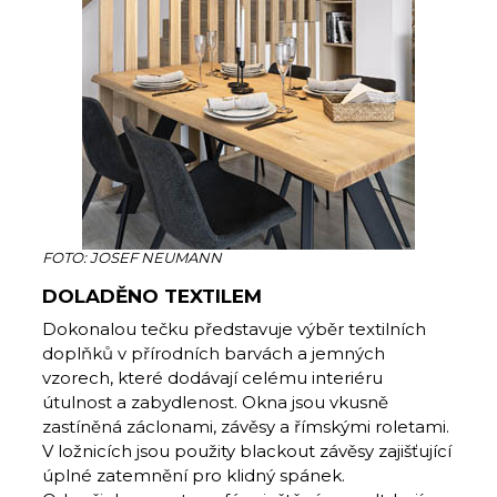
FOTO: JOSEF NEUMANN
DOLADĚNO TEXTILEM
Dokonalou tečku představuje výběr textilních
doplňků v přírodních barvách a jemných
vzorech, které dodávají celému interiéru
útulnost a zabydlenost. Okna jsou vkusně
zastíněná záclonami, závěsy a římskými roletami.
V ložnicích jsou použity blackout závěsy zajišťující
úplné zatemnění pro klidný spánek.