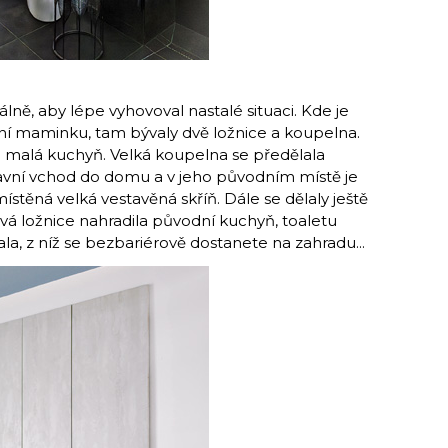
lně, aby lépe vyhovoval nastalé situaci. Kde je
dní maminku, tam bývaly dvě ložnice a koupelna.
a malá kuchyň. Velká koupelna se předělala
lavní vchod do domu a v jeho původním místě je
stěná velká vestavěná skříň. Dále se dělaly ještě
ová ložnice nahradila původní kuchyň, toaletu
ala, z níž se bezbariérově dostanete na zahradu...