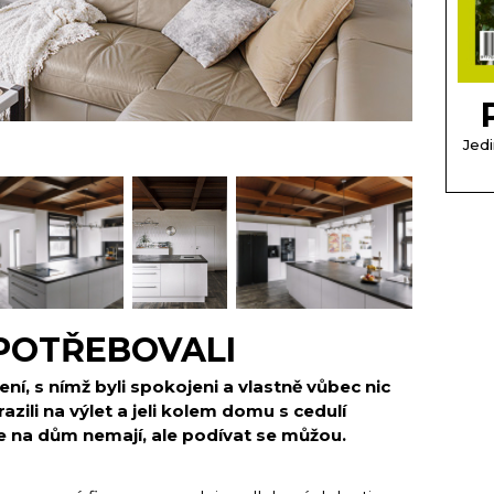
Jedi
POTŘEBOVALI
í, s nímž byli spokojeni a vlastně vůbec nic
razili na výlet a jeli kolem domu s cedulí
íze na dům nemají, ale podívat se můžou.