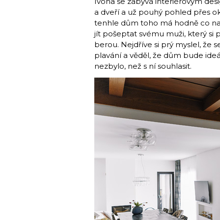
Ivona se zabývá interiérovým des
a dveří a už pouhý pohled přes ok
tenhle dům toho má hodně co nab
jít pošeptat svému muži, který s
berou. Nejdříve si prý myslel, že se
plavání a věděl, že dům bude ideáln
nezbylo, než s ní souhlasit.