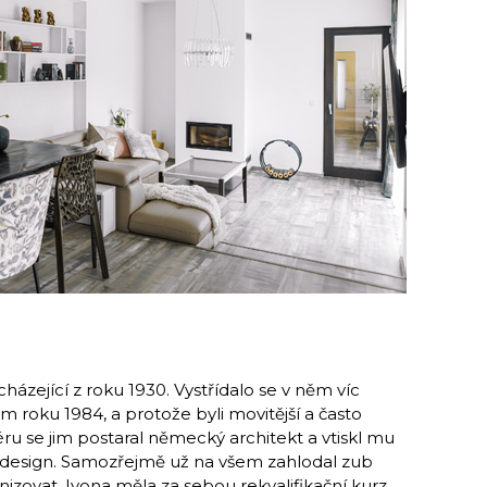
ející z roku 1930. Vystřídalo se v něm víc
lem roku 1984, a protože byli movitější a často
éru se jim postaral německý architekt a vtiskl mu
 design. Samozřejmě už na všem zahlodal zub
zovat. Ivona měla za sebou rekvalifikační kurz