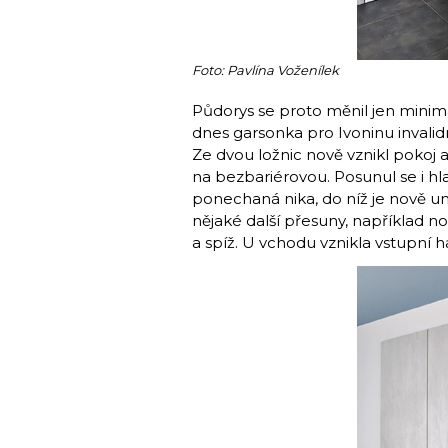
Foto: Pavlína Voženílek
Půdorys se proto měnil jen minimá
dnes garsonka pro Ivoninu invali
Ze dvou ložnic nově vznikl pokoj 
na bezbariérovou. Posunul se i h
ponechaná nika, do níž je nově umí
nějaké další přesuny, například n
a spíž. U vchodu vznikla vstupní h