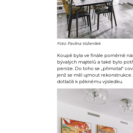
Foto: Pavlína Voženílek
Koupě byla ve finále poměrně náro
bývalých majitelů a také bylo po
peníze. Do toho se „přimotal“ cov
jenž se měl ujmout rekonstrukce. 
dotlačili k pěknému výsledku.