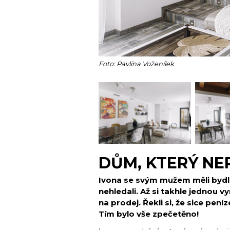
Foto: Pavlína Voženílek
DŮM, KTERÝ NE
Ivona se svým mužem měli bydlen
nehledali. Až si takhle jednou vy
na prodej. Řekli si, že sice pen
Tím bylo vše zpečetěno!