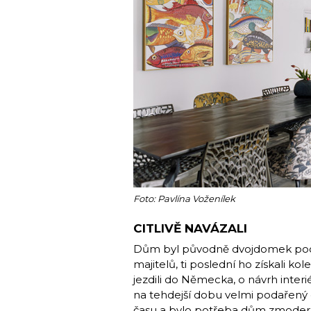
Foto: Pavlína Voženílek
CITLIVĚ NAVÁZALI
Dům byl původně dvojdomek pocház
majitelů, ti poslední ho získali ko
jezdili do Německa, o návrh interi
na tehdejší dobu velmi podařený
času a bylo potřeba dům zmoderni