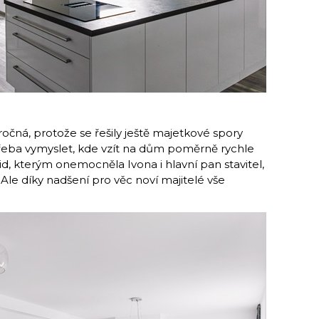
čná, protože se řešily ještě majetkové spory
třeba vymyslet, kde vzít na dům poměrně rychle
id, kterým onemocněla Ivona i hlavní pan stavitel,
Ale díky nadšení pro věc noví majitelé vše