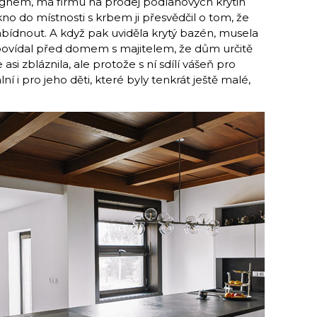
ig­nem, má firmu na prodej podlahových krytin
no do místnosti s krbem ji přesvědčil o tom, že
ídnout. A když pak uviděla krytý bazén, musela
i povídal před domem s majitelem, že dům určitě
 asi zbláznila, ale protože s ní sdílí vášeň pro
í i pro jeho děti, které byly tenkrát ještě malé,