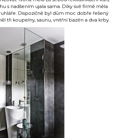
rhu s nadšením ujala sama. Díky své firmě měla
truhláře. Dispozičně byl dům moc dobře řešený
měl tři koupelny, saunu, vnitřní bazén a dva krby.