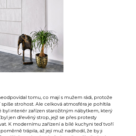
neodpovídal tomu, co mají s mužem rádi, protože
 spíše strohost. Ale celková atmosféra je pohltila
ě byl interiér zařízen starožitným nábytkem, který
Zbyl jen dřevěný strop, jejž se přes protesty
t. K modernímu zařízení a bí­lé kuchyni teď tvoří
poměrně trápila, až její muž nadhodil, že by ji