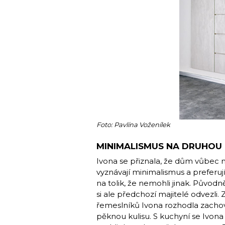
Foto: Pavlína Voženílek
MINIMALISMUS NA DRUHOU
Ivona se přiznala, že dům vůbec 
vyznávají minimalismus a preferují
na tolik, že nemohli jinak. Původn
si ale předchozí majitelé odvezli. 
řemeslníků Ivona rozhodla zachova
pěknou kulisu. S kuchyní se Ivona 