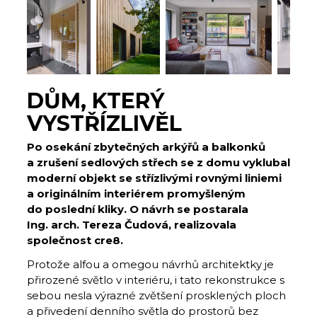
DŮM, KTERÝ
VYSTŘÍZLIVĚL
Po osekání zbytečných arkýřů a balkonků
a zrušení sedlových střech se z domu vyklubal
moderní objekt se střízlivými rovnými liniemi
a originálním interiérem promyšleným
do poslední kliky. O návrh se postarala
Ing. arch. Tereza Čudová, realizovala
společnost cre8.
Protože alfou a omegou návrhů architektky je
přirozené světlo v interiéru, i tato rekonstrukce s
sebou nesla výrazné zvětšení prosklených ploch
a přivedení denního světla do prostorů bez