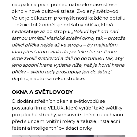
naopak na první pohled nabízelo spíše střešní
okno v nové pultové střeše. Zvolený světlovod
Velux je důkazem promyšlenosti každého detailu
– ložnici totiž odděluje od šatny příčka, která
nedosahuje až do stropu.
„Pokud bychom nad
šatnou umístili klasické střešní okno, tak – protože
dělicí příčka nejde až ke stropu – by majitelům
ráno přes šatnu svítilo do postele slunce. Proto
jsme zvolili světlovod a dali ho do tubusu tak, aby
jeho spodní hrana vyústila níže, než je horní hrana
příčky – světlo tedy prostupuje jen do šatny,“
d
oplňuje autorka rekonstrukce.
OKNA A SVĚTLOVODY
O dodání střešních oken a světlovodů se
postarala firma VELUX, která vyrábí také světlíky
pro ploché střechy, venkovní stínění na ochranu
před sluncem, vnitřní rolety a žaluzie, instalační
řešení a inteligentní ovládací prvky.