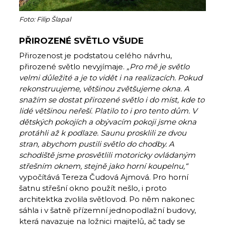
Foto: Filip Šlapal
PŘIROZENÉ SVĚTLO VŠUDE
Přirozenost je podstatou celého návrhu,
přirozené světlo nevyjímaje.
„Pro mě je světlo
velmi důležité a je to vidět i na realizacích. Pokud
rekonstruujeme, většinou zvětšujeme okna. A
snažím se dostat přirozené světlo i do míst, kde to
lidé většinou neřeší. Platilo to i pro tento dům. V
dětských pokojích a obývacím pokoji jsme okna
protáhli až k podlaze. Saunu prosklili ze dvou
stran, abychom pustili světlo do chodby. A
schodiště jsme prosvětlili motoricky ovládaným
střešním oknem, stejně jako horní koupelnu,“
vypočítává Tereza Čudová Ajmová. Pro horní
šatnu střešní okno použít nešlo, i proto
architektka zvolila světlovod. Po něm nakonec
sáhla i v šatně přízemní jednopodlažní budovy,
která navazuje na ložnici majitelů, ač tady se