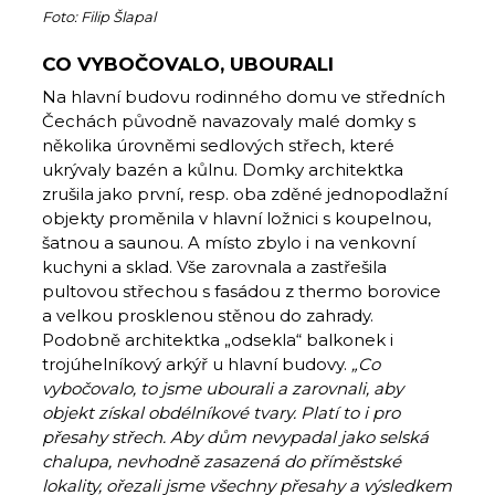
Foto: Filip Šlapal
CO VYBOČOVALO, UBOURALI
Na hlavní budovu rodinného domu ve středních
Čechách původně navazovaly malé domky s
několika úrovněmi sedlových střech, které
ukrývaly bazén a kůlnu. Domky architektka
zrušila jako první, resp. oba zděné jednopodlažní
objekty proměnila v hlavní ložnici s koupelnou,
šatnou a saunou. A místo zbylo i na venkovní
kuchyni a sklad. Vše zarovnala a zastřešila
pultovou střechou s fasádou z thermo borovice
a velkou prosklenou stěnou do zahrady.
Podobně architektka „odsekla“ balkonek i
trojúhelníkový arkýř u hlavní budovy.
„Co
vybočovalo, to jsme ubourali a zarovnali, aby
objekt získal obdélníkové tvary. Platí to i pro
přesahy střech. Aby dům nevypadal jako selská
chalupa, nevhodně zasazená do příměstské
lokality, ořezali jsme všechny přesahy a výsledkem