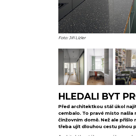
Foto: Jiří Lízler
HLEDALI BYT P
Před architektkou stál úkol naj
cembalo. To pravé místo našla
činžovním domě. Než ale přišlo 
třeba ujít dlouhou cestu plnou 