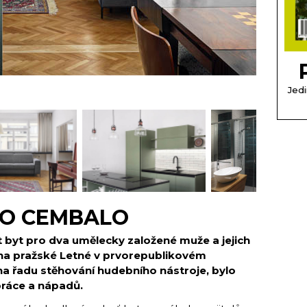
Jedi
RO CEMBALO
ít byt pro dva umělecky založené muže a jejich
 na pražské Letné v prvorepublikovém
na řadu stěhování hudebního nástroje, bylo
práce a nápadů.