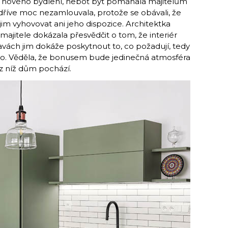
u nového bydlení, neboť byt pomáhala majitelům
ejdříve moc nezamlouvala, protože se obávali, že
im vyhovovat ani jeho dispozice. Architektka
 majitele dokázala přesvědčit o tom, že interiér
avách jim dokáže poskytnout to, co požadují, tedy
lo. Věděla, že bonusem bude jedinečná atmosféra
, z níž dům pochází.