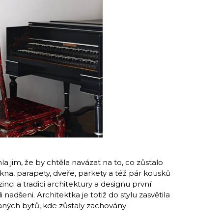
la jim, že by chtěla navázat na to, co zůstalo
na, parapety, dveře, parkety a též pár kousků
inci a tradici architektury a designu první
i nadšeni. Architektka je totiž do stylu zasvětila
vaných bytů, kde zůstaly zachovány