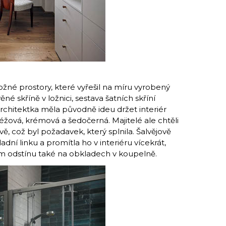
ožné prostory, které vyřešil na míru vyrobený
né skříně v ložnici, sestava šatních skříní
rchitektka měla původně ideu držet interiér
béžová, krémová a šedočerná. Majitelé ale chtěli
ě, což byl požadavek, který splnila. Šalvějově
adní linku a promítla ho v interiéru vícekrát,
ším odstínu také na obkladech v koupelně.