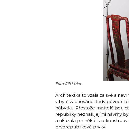
Foto: Jiří Lízler
Architektka to vzala za své a navrh
v bytě zachováno, tedy původní ok
nábytku. Přestože majitelé jsou ciz
republiky neznali, jejími návrhy byl
a ukázala jim několik rekonstruo
prvorepublikové prvky.