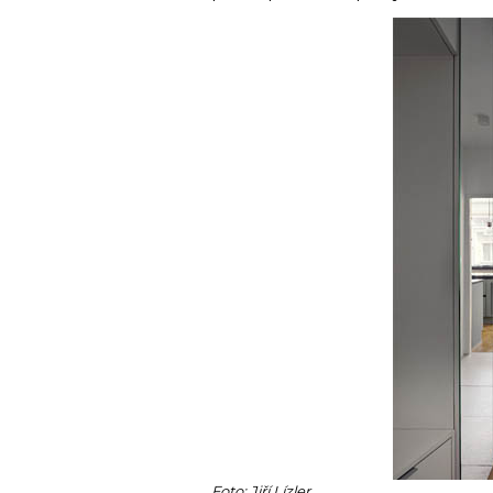
Foto: Jiří Lízler