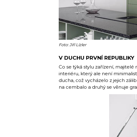
Foto: Jiří Lízler
V DUCHU PRVNÍ REPUBLIKY
Co se týká stylu zařízení, majite
interiéru, který ale není minimalis
ducha, což vycházelo z jejich záli
na cembalo a druhý se věnuje gra