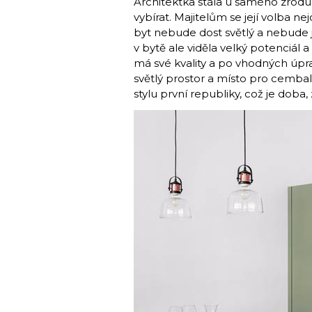
Architektka stála u samého zrod
vybírat. Majitelům se její volba n
byt nebude dost světlý a nebude j
v bytě ale viděla velký potenciál a
má své kvality a po vhodných úpr
světlý prostor a místo pro cemba
stylu první republiky, což je doba