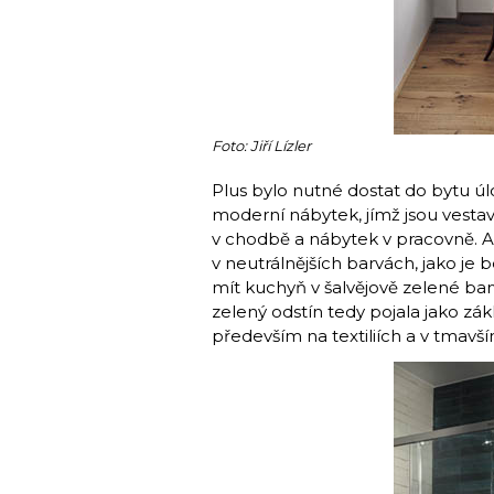
Foto: Jiří Lízler
Plus bylo nutné dostat do bytu úl
moderní nábytek, jímž jsou vestavě
v chodbě a nábytek v pracovně. A
v neutrálnějších barvách, jako je 
mít kuchyň v šalvějově zelené barv
zelený odstín tedy pojala jako zákl
především na textiliích a v tmav