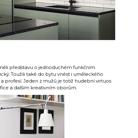
lé měli představu o jednoduchém funkčním
tický. Toužili také do bytu vnést i uměleckého
b a profesí. Jeden z mužů je totiž hudební virtuos
fice a dalším kreativním oborům.