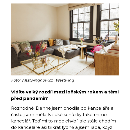
Foto: Westwingnow.cz , Westwing
Vidíte velký rozdíl mezi loňským rokem a těmi
před pandemií?
Rozhodně. Denně jsem chodila do kanceláře a
často jsem měla fyzické schůzky také mimo
kancelář. Teď mi to moc chybí, ale stále chodím
do kanceláře asi třikrát týdně a jsem ráda, když