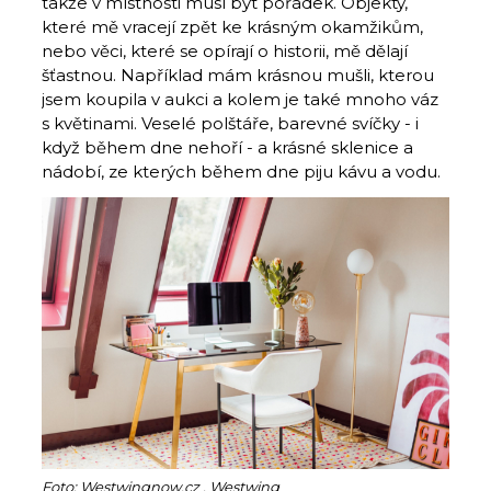
takže v místnosti musí být pořádek. Objekty,
které mě vracejí zpět ke krásným okamžikům,
nebo věci, které se opírají o historii, mě dělají
šťastnou. Například mám krásnou mušli, kterou
jsem koupila v aukci a kolem je také mnoho váz
s květinami. Veselé polštáře, barevné svíčky - i
když během dne nehoří - a krásné sklenice a
nádobí, ze kterých během dne piju kávu a vodu.
Foto: Westwingnow.cz , Westwing