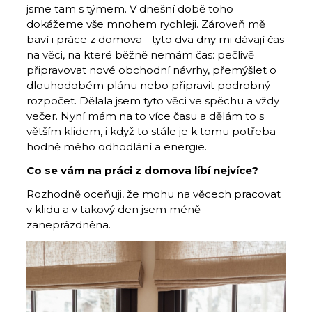
jsme tam s týmem. V dnešní době toho
dokážeme vše mnohem rychleji. Zároveň mě
baví i práce z domova - tyto dva dny mi dávají čas
na věci, na které běžně nemám čas: pečlivě
připravovat nové obchodní návrhy, přemýšlet o
dlouhodobém plánu nebo připravit podrobný
rozpočet. Dělala jsem tyto věci ve spěchu a vždy
večer. Nyní mám na to více času a dělám to s
větším klidem, i když to stále je k tomu potřeba
hodně mého odhodlání a energie.
Co se vám na práci z domova líbí nejvíce?
Rozhodně oceňuji, že mohu na věcech pracovat
v klidu a v takový den jsem méně
zaneprázdněna.