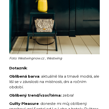
Foto: Westwingnow.cz , Westwing
Dotazník
:
Oblíbená barva
: aktuálně lila a tmavě modrá, ale
liší se v závislosti na místnosti, dni a ročním
období.
Oblíbený trend/vzor/téma:
zebra!
Guilty Pleasure
: doneste mi můj oblíbený
sprchový gel Santal od Le Labo z hotelu Pulitzer.