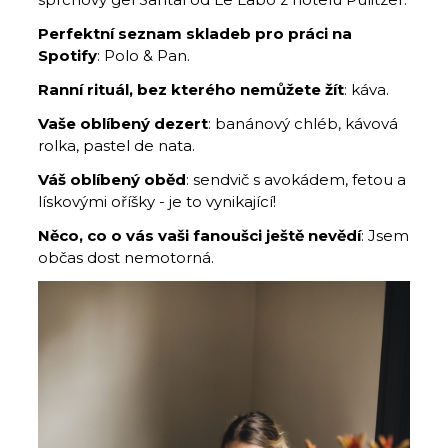
Perfektní seznam skladeb pro práci na
Spotify
: Polo & Pan.
Ranní rituál, bez kterého nemůžete žít
: káva.
Vaše oblíbený dezert
: banánový chléb, kávová
rolka, pastel de nata.
Váš oblíbený oběd
: sendvič s avokádem, fetou a
lískovými oříšky - je to vynikající!
Něco, co o vás vaši fanoušci ještě nevědí
: Jsem
občas dost nemotorná.