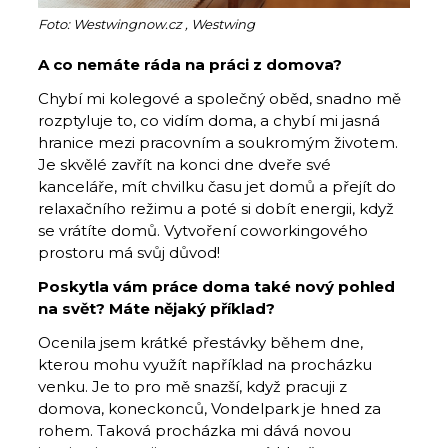
Foto: Westwingnow.cz , Westwing
A co nemáte ráda na práci z domova?
Chybí mi kolegové a společný oběd, snadno mě
rozptyluje to, co vidím doma, a chybí mi jasná
hranice mezi pracovním a soukromým životem.
Je skvělé zavřít na konci dne dveře své
kanceláře, mít chvilku času jet domů a přejít do
relaxačního režimu a poté si dobít energii, když
se vrátíte domů. Vytvoření coworkingového
prostoru má svůj důvod!
Poskytla vám práce doma také nový pohled
na svět? Máte nějaký příklad?
Ocenila jsem krátké přestávky během dne,
kterou mohu využít například na procházku
venku. Je to pro mě snazší, když pracuji z
domova, koneckonců, Vondelpark je hned za
rohem. Taková procházka mi dává novou