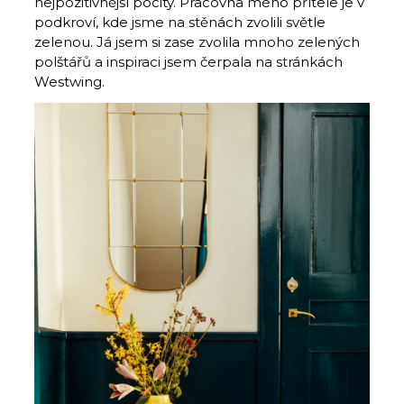
nejpozitivnější pocity. Pracovna mého přítele je v
podkroví, kde jsme na stěnách zvolili světle
zelenou. Já jsem si zase zvolila mnoho zelených
polštářů a inspiraci jsem čerpala na stránkách
Westwing.