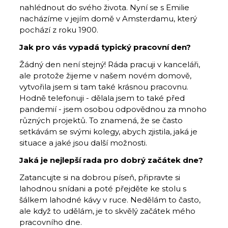
nahlédnout do svého života. Nyní se s Emilie
nacházíme v jejím domě v Amsterdamu, který
pochází z roku 1900.
Jak pro vás vypadá typický pracovní den?
Žádný den není stejný! Ráda pracuji v kanceláři,
ale protože žijeme v našem novém domově,
vytvořila jsem si tam také krásnou pracovnu.
Hodně telefonuji - dělala jsem to také před
pandemií - jsem osobou odpovědnou za mnoho
různých projektů. To znamená, že se často
setkávám se svými kolegy, abych zjistila, jaká je
situace a jaké jsou další možnosti.
Jaká je nejlepší rada pro dobrý začátek dne?
Zatancujte si na dobrou píseň, připravte si
lahodnou snídani a poté přejděte ke stolu s
šálkem lahodné kávy v ruce. Nedělám to často,
ale když to udělám, je to skvělý začátek mého
pracovního dne.