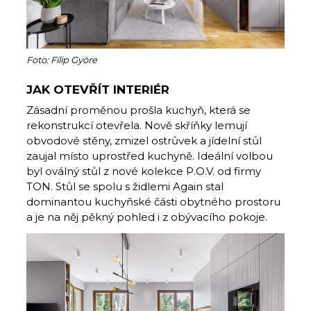
Foto: Filip Györe
JAK OTEVŘÍT INTERIÉR
Zásadní proměnou prošla kuchyň, která se
rekonstrukcí otevřela. Nově skříňky lemují
obvodové stěny, zmizel ostrůvek a jídelní stůl
zaujal místo uprostřed kuchyně. Ideální volbou
byl oválný stůl z nové kolekce P.O.V. od firmy
TON. Stůl se spolu s židlemi Again stal
dominantou kuchyňské části obytného prostoru
a je na něj pěkný pohled i z obývacího pokoje.