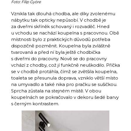
Foto: Filip Györe
Vznikla tak dlouhá chodba, ale díky zvolenému
ná­bytku tak opticky nepůsobí. V chodbě je
za dveřmi skříněk schovaný i rozvaděč. Hned
u vchodu se nachází koupelna s pracovnou. Obě
místnosti bylo z praktických důvodů potřeba
dispozičně pozměnit. Koupelna byla zvláštně
tvarovaná a před ní byla ještě chodbička
s dveřmi do pracovny. Nově se do pracovny
vchází z chodby, což jí funkčně neuškodilo. Příčka
se v chodbě protáhla, čímž se zvětšila koupelna,
toaleta se přesunula doprava, vzniklo větší místo
na umyvadlo a také nika pro pračku se sušičkou.
Sprcha zůstala na stejném místě. V obou
koupelnách se pokračovalo v dekoru šedé barvy
s černým kontrastem.