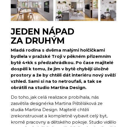
JEDEN NÁPAD
ZA DRUHÝM
Mladá rodina s dvěma malými holčičkami
bydlela v pražské Troji v pěkném přízemním
bytě 4+kk s předzahrádkou. Po čase majitelé
dospěli k tomu, že jim v bytě chybějí úložné
prostory a že by chtěli dát interiéru nový svěží
vzhled. Sami si na to netroufali, a tak se
obrátili na studio Martina Design.
Do toho, jak celá realizace probíhala, nás
zasvětila designérka Martina Pištěláková ze
studia Martina Design. Majitelé chtěli
zrekonstruovat a kompletně vybavit celý byt,
kromě pracovny a dětského pokoje. Studio vidělo