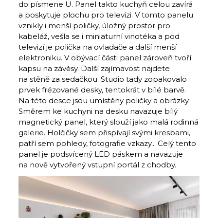
do písmene U. Panel takto kuchyň celou zavírá
a poskytuje plochu pro televizi. V tomto panelu
vznikly i menší poličky, úložný prostor pro
kabeláž, vešla se i miniaturní vinotéka a pod
televizí je polička na ovladače a další menší
elektroniku. V obývací části panel zároveň tvoří
kapsu na závěsy. Další zajímavost najdete
na stěně za sedačkou. Studio tady zopakovalo
prvek frézované desky, tentokrát v bílé barvě.
Na této desce jsou umístěny poličky a obrázky.
Směrem ke kuchyni na desku navazuje bílý
magnetický panel, který slouží jako malá rodinná
galerie. Holčičky sem přispívají svými kresbami,
patří sem pohledy, fotografie vzkazy... Celý tento
panel je podsvícený LED páskem a navazuje
na nově vytvořený vstupní portál z chodby.