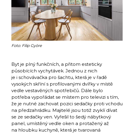
Foto: Filip Györe
Byt je plný funkčních, a přitom estetic­ky
působících vychytávek. Jednou z nich
je i schovávačka pro šachtu, která je v řadě
vysokých skříní s profilovanými dvířky v místě
vedle vestavěných spotřebičů. Dále bylo
potřeba vypořádat se místem pro televizi s tím,
že je nutné zachovat pozici sedačky proti vchodu
na předzahrádku. Majitelé jsou totiž zvyklí dívat
se ze sedačky ven. Vyřešil to šedý nábytkový
panel, umístěný vedle oken a protažený až
na hloubku kuchyně, která je tvarovaná