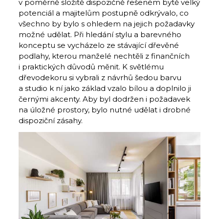
v poměrně složitě dispozičně řešeném bytě velký
potenciál a majitelům postupně odkrývalo, co
všechno by bylo s ohledem na jejich požadavky
možné udělat. Při hledání stylu a barevného
konceptu se vycházelo ze stávající dřevěné
podlahy, kterou manželé nechtěli z finančních
i praktických důvodů měnit. K světlému
dřevodekoru si vybrali z návrhů šedou barvu
a studio k ní jako základ vzalo bílou a doplnilo ji
černými akcenty. Aby byl dodržen i požadavek
na úložné prostory, bylo nutné udělat i drobné
dispoziční zásahy.