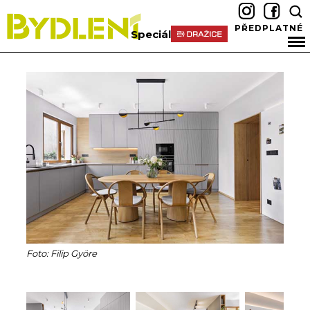
PŘEDPLATNÉ
Speciál
Foto: Filip Györe