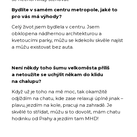
Bydlíte v samém centru metropole, jaké to
pro vás má výhody?
Celý život jsem bydlela v centru. Jsem
obklopena nádhernou architekturou a
kvetoucími parky, můžu se kdekoliv skvěle najíst
a můžu existovat bez auta.
Není někdy toho šumu velkoměsta příliš
a netoužíte se uchýlit někam do klidu
na chalupu?
Když už je toho na mě moc, tak okamžitě
odjíždím na chatu, kde zase relaxuji úplně jinak –
plavu, jezdím na kole, pracuji na zahradě. Je
skvělé to střídat, můžu si to dovolit, mám chatu
hodinku od Prahy a jezdím tam MHD!