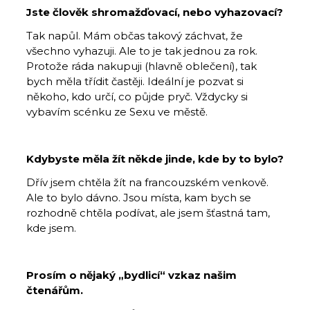
Jste člověk shromažďovací, nebo vyhazovací?
Tak napůl. Mám občas takový záchvat, že
všechno vyhazuji. Ale to je tak jednou za rok.
Protože ráda nakupuji (hlavně oblečení), tak
bych měla třídit častěji. Ideální je pozvat si
někoho, kdo určí, co půjde pryč. Vždycky si
vybavím scénku ze Sexu ve městě.
Kdybyste měla žít někde jinde, kde by to bylo?
Dřív jsem chtěla žít na francouzském venkově.
Ale to bylo dávno. Jsou místa, kam bych se
rozhodně chtěla podívat, ale jsem šťastná tam,
kde jsem.
Prosím o nějaký „bydlicí“ vzkaz našim
čtenářům.