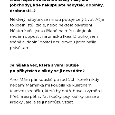
(obchody), kde nakupujete nábytek, doplňky,
drobnosti…?
Některý nábytek se mnou putuje celý život. Ať je
to jídelní stůl, židle, nebo některá osvětlení.
Některé věci jsou dělané na míru, ale jinak
nedám dopustit na značku Ikea. Dlouho jsem
sháněla ideální postel a tu pravou jsem našla
právě tam.
Je nějaká věc, která s vámi putuje
po příbytcích a nikdy se jí nevzdáte?
Ano. Mám pár kousků po rodičích, které nikdy
nedám! Maminka mi koupila ke kulatinám
takovou sedačku, která by potřebovala vyměnit.
Přežila asi pět zvířat (kočky, psy, králíky, prase a
křečky), ale já se jí nemůžu vzdát.