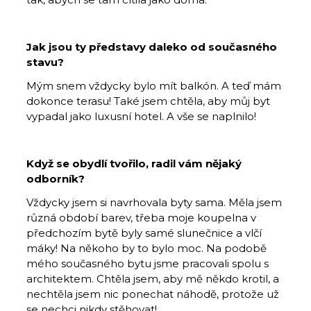
Jak jsou ty představy daleko od současného
stavu?
Mým snem vždycky bylo mít balkón. A teď mám
dokonce terasu! Také jsem chtěla, aby můj byt
vypadal jako luxusní hotel. A vše se naplnilo!
Když se obydlí tvořilo, radil vám nějaký
odborník?
Vždycky jsem si navrhovala byty sama. Měla jsem
různá období barev, třeba moje koupelna v
předchozím bytě byly samé slunečnice a vlčí
máky! Na někoho by to bylo moc. Na podobě
mého současného bytu jsme pracovali spolu s
architektem. Chtěla jsem, aby mě někdo krotil, a
nechtěla jsem nic ponechat náhodě, protože už
se nechci nikdy stěhovat!