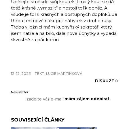
Udělejte si někde svůj koutek. I malý kout se dá
totiž krásně „vymazlit“ a nestojí tolik peněz. A
všude je tolik krásných a dostupných doplňků. Já
třeba teď nově nakupuji nábytek z druhé ruky.
Třeba v ložnici mám kuchyňský sekretář, který
jsem natřela na bílo, dala nové úchytky a vypadá
skvostně za pár korun!
12. 12. 2023
TEXT:
LUCIE MARTÍNKOVÁ
DISKUZE
0
Newsletter
SOUVISEJÍCÍ ČLÁNKY