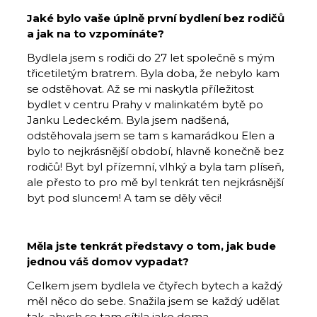
Jaké bylo vaše úplně první bydlení bez rodičů
a jak na to vzpomínáte?
Bydlela jsem s rodiči do 27 let společně s mým
třicetiletým bratrem. Byla doba, že nebylo kam
se odstěhovat. Až se mi naskytla příležitost
bydlet v centru Prahy v malinkatém bytě po
Janku Ledeckém. Byla jsem nadšená,
odstěhovala jsem se tam s kamarádkou Elen a
bylo to nejkrásnější období, hlavně konečně bez
rodičů! Byt byl přízemní, vlhký a byla tam plíseň,
ale přesto to pro mě byl tenkrát ten nejkrásnější
byt pod sluncem! A tam se děly věci!
Měla jste tenkrát představy o tom, jak bude
jednou váš domov vypadat?
Celkem jsem bydlela ve čtyřech bytech a každý
měl něco do sebe. Snažila jsem se každý udělat
tak, abych se tam cítila jako doma.