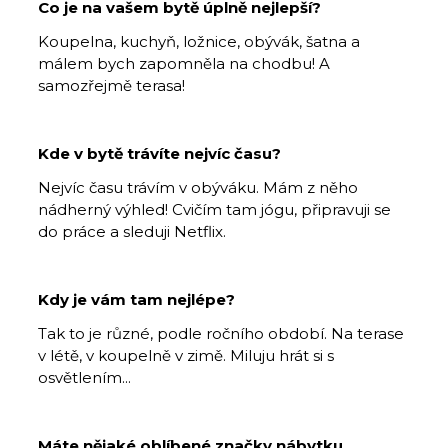
Co je na vašem bytě úplně nejlepší?
Koupelna, kuchyň, ložnice, obývák, šatna a
málem bych zapomněla na chodbu! A
samozřejmě terasa!
Kde v bytě trávíte nejvíc času?
Nejvíc času trávím v obýváku. Mám z něho
nádherný výhled! Cvičím tam jógu, připravuji se
do práce a sleduji Netflix.
Kdy je vám tam nejlépe?
Tak to je různé, podle ročního období. Na terase
v létě, v koupelně v zimě. Miluju hrát si s
osvětlením...
Máte nějaké oblíbené značky nábytku