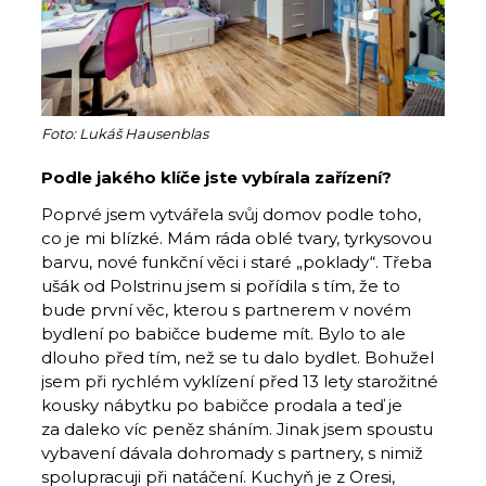
Foto: Lukáš Hausenblas
Podle jakého klíče jste vybírala zařízení?
Poprvé jsem vytvářela svůj domov podle toho,
co je mi blízké. Mám ráda oblé tvary, tyrkysovou
barvu, nové funkční věci i staré „poklady“. Třeba
ušák od Polstrinu jsem si pořídila s tím, že to
bude první věc, kterou s partnerem v novém
bydlení po babičce budeme mít. Bylo to ale
dlouho před tím, než se tu dalo bydlet. Bohužel
jsem při rychlém vyklízení před 13 lety starožitné
kousky nábytku po babičce prodala a teď je
za daleko víc peněz sháním. Jinak jsem spoustu
vybavení dávala dohromady s partnery, s nimiž
spolupracuji při natáčení. Kuchyň je z Oresi,