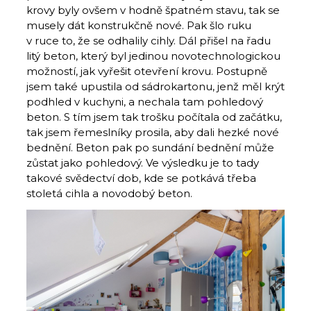
krovy byly ovšem v hodně špatném stavu, tak se
musely dát konstrukčně nové. Pak šlo ruku
v ruce to, že se odhalily cihly. Dál přišel na řadu
litý beton, který byl jedinou novotechnologickou
možností, jak vyřešit otevření krovu. Postupně
jsem také upustila od sádrokartonu, jenž měl krýt
podhled v kuchyni, a nechala tam pohledový
beton. S tím jsem tak trošku počítala od začátku,
tak jsem řemeslníky prosila, aby dali hezké nové
bednění. Beton pak po sundání bednění může
zůstat jako pohledový. Ve výsledku je to tady
takové svědectví dob, kde se potkává třeba
stoletá cihla a novodobý beton.