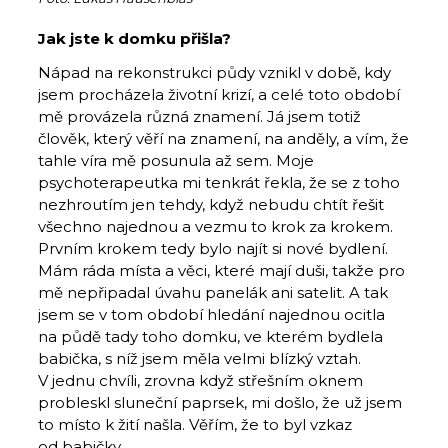
Jak jste k domku přišla?
Nápad na rekonstrukci půdy vznikl v době, kdy
jsem procházela životní krizí, a celé toto období
mě provázela různá znamení. Já jsem totiž
člověk, který věří na znamení, na anděly, a vím, že
tahle víra mě posunula až sem. Moje
psychoterapeutka mi tenkrát řekla, že se z toho
nezhroutím jen tehdy, když nebudu chtít řešit
všechno najednou a vezmu to krok za krokem.
Prvním krokem tedy bylo najít si nové bydlení.
Mám ráda místa a věci, které mají duši, takže pro
mě nepřipadal úvahu panelák ani satelit. A tak
jsem se v tom období hledání najednou ocitla
na půdě tady toho domku, ve kterém bydlela
babička, s níž jsem měla velmi blízký vztah.
V jednu chvíli, zrovna když střešním oknem
probleskl sluneční paprsek, mi došlo, že už jsem
to místo k žití našla. Věřím, že to byl vzkaz
od babičky.