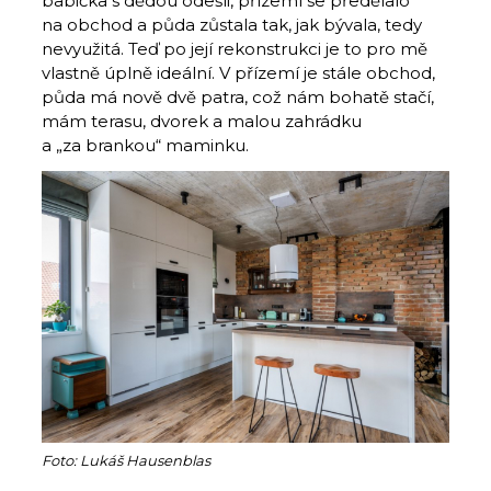
babička s dědou odešli, přízemí se předělalo
na obchod a půda zůstala tak, jak bývala, tedy
nevyužitá. Teď po její rekonstrukci je to pro mě
vlastně úplně ideální. V přízemí je stále obchod,
půda má nově dvě patra, což nám bohatě stačí,
mám terasu, dvorek a malou zahrádku
a „za brankou“ maminku.
Foto: Lukáš Hausenblas