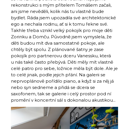
rekonstrukci s mým přítelem Tomášem začali,
ani jsme nevěděli, kolik nás tu vlastně bude
bydlet. Ráda jsem upozadila své architektonické
ego a nechala rodinu, ať si k tomu řekne své.
Takhle třeba vznikl velký pokojík pro moje děti
Zorinku a Domču. Původně jsem vymyslela, že
děti budou mít dva samostatné pokoje, ale
chtěly být spolu. Z plánované šatny je zase
pokojík pro partnerovu dceru Vanessku, která
u nás také často přebývá. Děti měly mít vlastně
celé patro pro sebe, ložnice měla být dole. Ale je
to celé jinak, podle jejich přání. Na galerii se
neprvoplánově pořídilo piano, a když si za něj já
nebo syn sedneme a přidá se dcera se
saxofonem, tak se galerie i celý prostor pod ní
promění v koncertní sál s dokonalou akustikou...