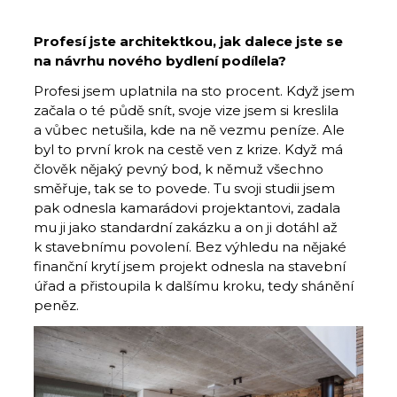
Profesí jste architektkou, jak dalece jste se
na návrhu nového bydlení podílela?
Profesi jsem uplatnila na sto procent. Když jsem
začala o té půdě snít, svoje vize jsem si kreslila
a vůbec netušila, kde na ně vezmu peníze. Ale
byl to první krok na cestě ven z krize. Když má
člověk nějaký pevný bod, k němuž všechno
směřuje, tak se to povede. Tu svoji studii jsem
pak odnesla kamarádovi projektantovi, zadala
mu ji jako standardní zakázku a on ji dotáhl až
k stavebnímu povolení. Bez výhledu na nějaké
finanční krytí jsem projekt odnesla na stavební
úřad a přistoupila k dalšímu kroku, tedy shánění
peněz.