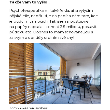
Takže vám to vyšlo...
Psychoterapeutka mi také řekla, ať si vytyčím
nějaké cíle, napíšu si je na papír a dám tam, kde
je budu mít na očích. Tak jsem si postupně
na papíry napsala – sehnat 3,5 milionu, postavit
půdičku atd. Dodnes to mám schované, jdu si
za svým a s anděly si plním své sny!
Foto: Lukáš Hausenblas