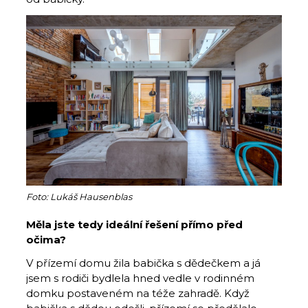
Foto: Lukáš Hausenblas
Měla jste tedy ideální řešení přímo před
očima?
V přízemí domu žila babička s dědečkem a já
jsem s rodiči bydlela hned vedle v rodinném
domku postaveném na téže zahradě. Když