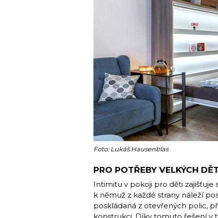
Foto: Lukáš Hausenblas
PRO POTŘEBY VELKÝCH DĚT
Intimitu v pokoji pro děti zajišťu
k němuž z každé strany náleží pos
poskládaná z otevřených polic, 
konstrukci. Díky tomuto řešení v 