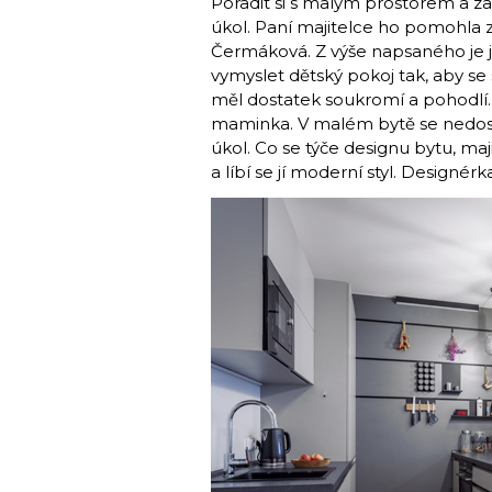
Poradit si s malým prostorem a zař
úkol. Paní majitelce ho pomohla 
Čermáková. Z výše napsaného je ja
vymyslet dětský pokoj tak, aby se
měl dostatek soukromí a pohodlí.
maminka. V malém bytě se nedostáv
úkol. Co se týče designu bytu, maj
a líbí se jí moderní styl. Designér