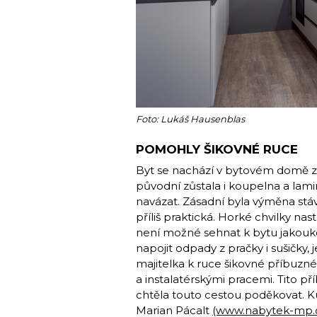
Foto: Lukáš Hausenblas
POMOHLY ŠIKOVNÉ RUCE
Byt se nachází v bytovém domě z r
původní zůstala i koupelna a lam
navázat. Zásadní byla výměna stáva
příliš praktická. Horké chvilky nas
není možné sehnat k bytu jakouk
napojit odpady z pračky i sušičky,
majitelka k ruce šikovné příbuzné,
a instalatérskými pracemi. Tito příb
chtěla touto cestou poděkovat. Ku
Marian ­Pácalt
(www.nabytek-mp.