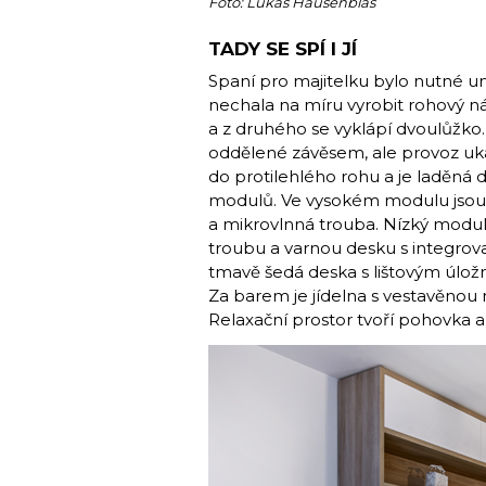
Foto: Lukáš Hausenblas
TADY SE SPÍ I JÍ
Spaní pro majitelku bylo nutné um
nechala na míru vyrobit rohový n
a z druhého se vyklápí dvoulůžko.
oddělené závěsem, ale provoz uká
do protilehlého rohu a je laděná 
modulů. Ve vysokém modulu jsou ú
a mikrovlnná trouba. Nízký modul 
troubu a varnou desku s integrov
tmavě šedá deska s lištovým úlož
Za barem je jídelna s vestavěnou 
Relaxační prostor tvoří pohovka a