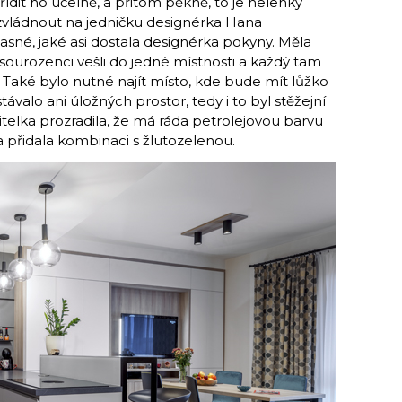
ídit ho účelně, a přitom pěkně, to je nelehký
zvládnout na jedničku designérka Hana
sné, jaké asi dostala designérka pokyny. Měla
 sourozenci vešli do jedné místnosti a každý tam
 Také bylo nutné najít místo, kde bude mít lůžko
alo ani úložných prostor, tedy i to byl stěžejní
itelka prozradila, že má ráda petrolejovou barvu
ka přidala kombinaci s žlutozelenou.