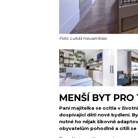
Foto: Lukáš Hausenblas
MENŠÍ BYT PRO 
Paní majitelka se ocitla v životn
dospívající děti nové bydlení. By
nutné ho nějak šikovně adapto
obyvatelům pohodlně a cítili se 