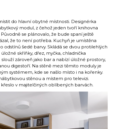
ístit do hlavní obytné místnosti. Designérka
ábytkový modul, z čehož jeden tvoří knihovna
 Původně se plánovalo, že bude spaní ještě
zal, že to není potřeba. Kuchyň je umístěna
do odstínů šedé barvy. Skládá se dvou protilehlých
ložné skříňky, dřez, myčka, chladnička
slouží zároveň jako bar a nabízí úložné prostory,
anou digestoří. Na stěně mezi těmito moduly je
ným systémem, kde se našlo místo i na kořenky.
nábytkovou stěnou a místem pro televizi.
 křeslo v majitelčiných oblíbených barvách.