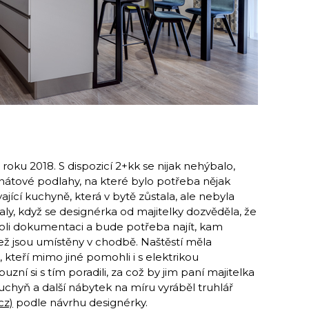
oku 2018. S dispozicí 2+kk se nijak nehýbalo,
inátové podlahy, na které bylo potřeba nějak
jící kuchyně, která v bytě zůstala, ale nebyla
taly, když se designérka od majitelky dozvěděla, že
oli dokumentaci a bude potřeba najít, kam
 jež jsou umístěny v chodbě. Naštěstí měla
 kteří mimo jiné pomohli i s elektrikou
uzní si s tím poradili, za což by jim paní majitelka
chyň a další nábytek na mí­ru vyráběl truhlář
cz)
podle návrhu designérky.