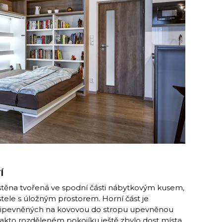
Í
je stěna tvořená ve spodní části nábytkovým kusem,
tele s úložným prostorem. Horní část je
připevněných na kovovou do stropu upevněnou
takto rozděleném pokojíku ještě zbylo dost místa